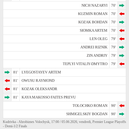
NICH NAZARYI
70'
KUZMIN ROMAN
70'
KOZAK BOHDAN
70'
SIOMKA ARTEM
70'
LEN OLEG
79'
ANDREI RIZNIK
79'
ZIN ANDRIY
79'
TEPLYI VITALIY-DMYTRO
79'
81'
LYEGOSTAYEV ARTEM
81'
OWUSU RAYMOND
81'
KOZAK OLEKSANDR
81'
KAYA MAKOSSO FAITES PREVU
TOLOCHKO ROMAN
90'
SHMIGELSKIY BOGDAN
90'
Kudrivka - Ahrobiznes Volochysk, 17:00 / 05.06.2026, vendredi, Premier League Playoffs
- Demi-1/2 Finals