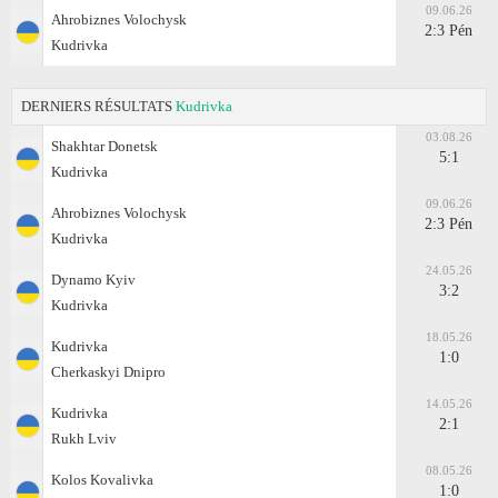
09.06.26
Ahrobiznes Volochysk
2:3 Pén
Kudrivka
DERNIERS RÉSULTATS
Kudrivka
03.08.26
Shakhtar Donetsk
5:1
Kudrivka
09.06.26
Ahrobiznes Volochysk
2:3 Pén
Kudrivka
24.05.26
Dynamo Kyiv
3:2
Kudrivka
18.05.26
Kudrivka
1:0
Cherkaskyi Dnipro
14.05.26
Kudrivka
2:1
Rukh Lviv
08.05.26
Kolos Kovalivka
1:0