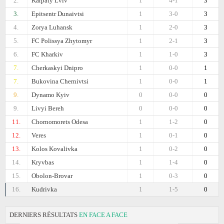
2.
Karpaty Lviv
1
4-1
3
3.
Epitsentr Dunaivtsi
1
3-0
3
4.
Zorya Luhansk
1
2-0
3
5.
FC Polissya Zhytomyr
1
2-1
3
6.
FC Kharkiv
1
1-0
3
7.
Cherkaskyi Dnipro
1
0-0
1
7.
Bukovina Chernivtsi
1
0-0
1
9.
Dynamo Kyiv
0
0-0
0
9.
Livyi Bereh
0
0-0
0
11.
Chornomorets Odesa
1
1-2
0
12.
Veres
1
0-1
0
13.
Kolos Kovalivka
1
0-2
0
14.
Kryvbas
1
1-4
0
15.
Obolon-Brovar
1
0-3
0
16.
Kudrivka
1
1-5
0
DERNIERS RÉSULTATS
EN FACE A FACE