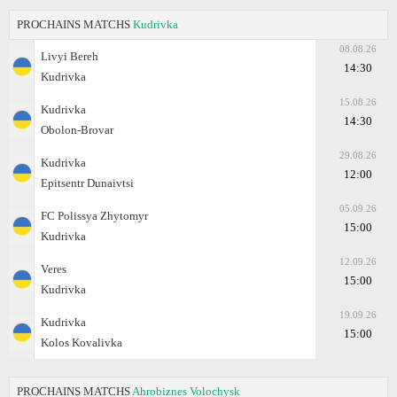
PROCHAINS MATCHS
Kudrivka
08.08.26
Livyi Bereh
14:30
Kudrivka
15.08.26
Kudrivka
14:30
Obolon-Brovar
29.08.26
Kudrivka
12:00
Epitsentr Dunaivtsi
05.09.26
FC Polissya Zhytomyr
15:00
Kudrivka
12.09.26
Veres
15:00
Kudrivka
19.09.26
Kudrivka
15:00
Kolos Kovalivka
PROCHAINS MATCHS
Ahrobiznes Volochysk