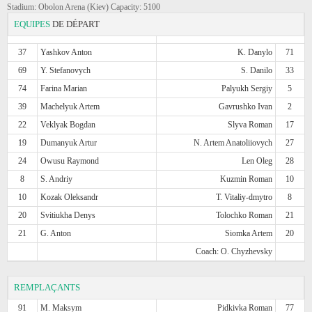
Stadium: Obolon Arena (Kiev) Capacity: 5100
EQUIPES
DE DÉPART
37
Yashkov Anton
K. Danylo
71
69
Y. Stefanovych
S. Danilo
33
74
Farina Marian
Palyukh Sergiy
5
39
Machelyuk Artem
Gavrushko Ivan
2
22
Veklyak Bogdan
Slyva Roman
17
19
Dumanyuk Artur
N. Artem Anatoliiovych
27
24
Owusu Raymond
Len Oleg
28
8
S. Andriy
Kuzmin Roman
10
10
Kozak Oleksandr
T. Vitaliy-dmytro
8
20
Svitiukha Denys
Tolochko Roman
21
21
G. Anton
Siomka Artem
20
Coach: O. Chyzhevsky
REMPLAÇANTS
91
M. Maksym
Pidkivka Roman
77