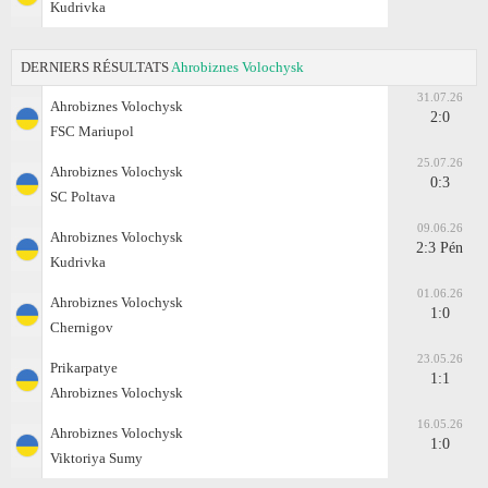
Kudrivka
DERNIERS RÉSULTATS
Ahrobiznes Volochysk
31.07.26
Ahrobiznes Volochysk
2:0
FSC Mariupol
25.07.26
Ahrobiznes Volochysk
0:3
SC Poltava
09.06.26
Ahrobiznes Volochysk
2:3 Pén
Kudrivka
01.06.26
Ahrobiznes Volochysk
1:0
Chernigov
23.05.26
Prikarpatye
1:1
Ahrobiznes Volochysk
16.05.26
Ahrobiznes Volochysk
1:0
Viktoriya Sumy