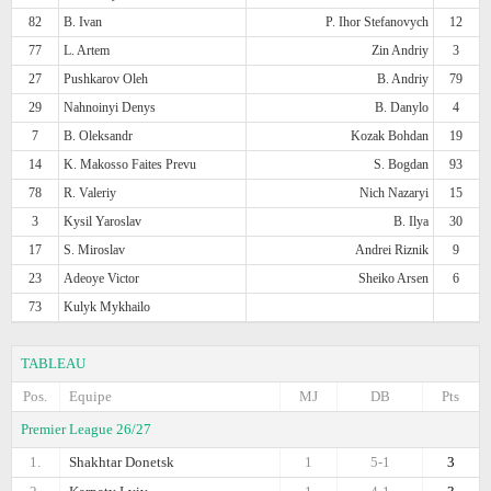
82
B. Ivan
P. Ihor Stefanovych
12
77
L. Artem
Zin Andriy
3
27
Pushkarov Oleh
B. Andriy
79
29
Nahnoinyi Denys
B. Danylo
4
7
B. Oleksandr
Kozak Bohdan
19
14
K. Makosso Faites Prevu
S. Bogdan
93
78
R. Valeriy
Nich Nazaryi
15
3
Kysil Yaroslav
B. Ilya
30
17
S. Miroslav
Andrei Riznik
9
23
Adeoye Victor
Sheiko Arsen
6
73
Kulyk Mykhailo
TABLEAU
Pos.
Equipe
MJ
DB
Pts
Premier League 26/27
1.
Shakhtar Donetsk
1
5-1
3