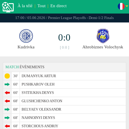
À la télé
|
Tout
|
En direct
17:00 / 05.06.2026 / Premier League Playoffs - Demi-1/2 Finals
0:0
Kudrivka
Ahrobiznes Volochysk
[ 0:0 ]
MATCH
ÉVÈNEMENTS
30'
DUMANYUK ARTUR
60'
PUSHKAROV OLEH
60'
SVITIUKHA DENYS
68'
GLUSHCHENKO ANTON
68'
BELYAEV OLEKSANDR
68'
NAHNOINYI DENYS
68'
STORCHOUS ANDRIY