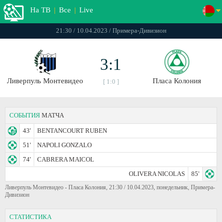
На ТВ
|
Все
|
Live
21:30 / 10.04.2023 / Примера-Дивизион
3:1
Ливерпуль Монтевидео
Пласа Колония
[ 1:0 ]
СОБЫТИЯ
МАТЧА
43'
BENTANCOURT RUBEN
51'
NAPOLI GONZALO
74'
CABRERA MAICOL
OLIVERA NICOLAS
85'
Ливерпуль Монтевидео - Пласа Колония, 21:30 / 10.04.2023, понедельник, Примера-
Дивизион
СТАТИСТИКА