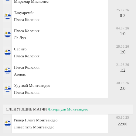
Мирамар Мисионес
25.07.26
Такуарембо
0:2
Пласа Колония
04.07.26
Пласа Колония
1:0
Ла Луз
28.06.26
Серито
1:0
Пласа Колония
21.06.26
Пласа Колония
1:2
Атенас
30.05.26
Уругвай Монтевидео
2:0
Пласа Колония
СЛЕДУЮЩИЕ МАТЧИ
Ливерпуль Монтевидео
03.10.25
Ривер Плейт Монтевидео
22:00
Ливерпуль Монтевидео