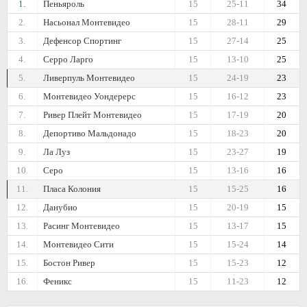
1.
Пеньяроль
15
25-11
34
2.
Насьонал Монтевидео
15
28-11
29
3.
Дефенсор Спортинг
15
27-14
25
4.
Серро Ларго
15
13-10
25
5.
Ливерпуль Монтевидео
15
24-19
23
6.
Монтевидео Уондерерс
15
16-12
23
7.
Ривер Плейт Монтевидео
15
17-19
20
8.
Депортиво Мальдонадо
15
18-23
20
9.
Ла Луз
15
23-27
19
10.
Серо
15
13-16
16
11.
Пласа Колония
15
15-25
16
12.
Данубио
15
20-19
15
13.
Расинг Монтевидео
15
13-17
15
14.
Монтевидео Сити
15
15-24
14
15.
Бостон Ривер
15
15-23
12
16.
Феникс
15
11-23
12