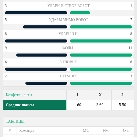
3
УДАРЫ В СТВОР ВОРОТ
1
5
УДАРЫ МИМО ВОРОТ
7
8
УДАРЫ З.И.
8
9
ФОЛЫ
11
6
УГЛОВЫЕ
6
2
OFFSIDES
3
Коэффициенты
1
X
2
Средние шансы
1.60
3.60
5.50
ТАБЛИЦЫ
#
Команда
МС
РМ
Оч.