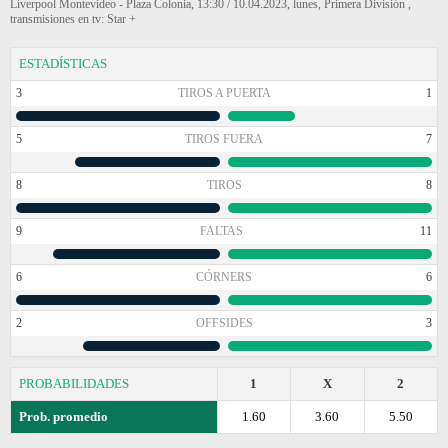
Liverpool Montevideo - Plaza Colonia, 13:30 / 10.04.2023, lunes, Primera División ,
transmisiones en tv: Star +
ESTADÍSTICAS
3
TIROS A PUERTA
1
5
TIROS FUERA
7
8
TIROS
8
9
FALTAS
11
6
CÓRNERS
6
2
OFFSIDES
3
PROBABILIDADES
1
X
2
Prob. promedio
1.60
3.60
5.50