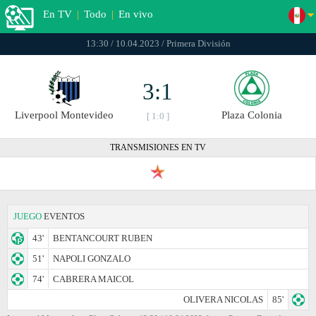
En TV
|
Todo
|
En vivo
13:30 / 10.04.2023 / Primera División
3:1
Liverpool Montevideo
Plaza Colonia
[ 1:0 ]
TRANSMISIONES EN TV
JUEGO
EVENTOS
43'
BENTANCOURT RUBEN
51'
NAPOLI GONZALO
74'
CABRERA MAICOL
OLIVERA NICOLAS
85'