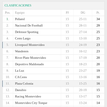
CLASIFICACIONES
Pos.
Equipo
PJ
DG
Pt.
1.
Peñarol
15
25-11
34
2.
Nacional De Football
15
28-11
29
3.
Defensor Sporting
15
27-14
25
4.
Cerro Largo
15
13-10
25
5.
Liverpool Montevideo
15
24-19
23
6.
Wanderers
15
16-12
23
7.
River Plate Montevideo
15
17-19
20
8.
Deportivo Maldonado
15
18-23
20
9.
La Luz
15
23-27
19
10.
CA Cerro
15
13-16
16
11.
Plaza Colonia
15
15-25
16
12.
Danubio
15
20-19
15
13.
Racing Montevideo
15
13-17
15
14.
Montevideo City Torque
15
15-24
14