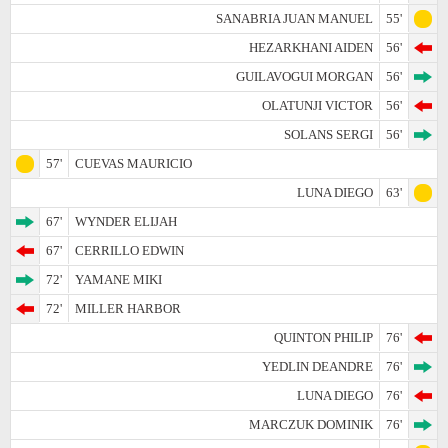
SANABRIA JUAN MANUEL
55'
HEZARKHANI AIDEN
56'
GUILAVOGUI MORGAN
56'
OLATUNJI VICTOR
56'
SOLANS SERGI
56'
57'
CUEVAS MAURICIO
LUNA DIEGO
63'
67'
WYNDER ELIJAH
67'
CERRILLO EDWIN
72'
YAMANE MIKI
72'
MILLER HARBOR
QUINTON PHILIP
76'
YEDLIN DEANDRE
76'
LUNA DIEGO
76'
MARCZUK DOMINIK
76'