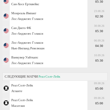
05:30
Сан-Хосе Ертквейкс
23.08.26
Монреаль Импакт
02:30
Лос-Анджелес Гэлакси
30.08.26
Сан Диего ФК
05:30
Лос-Анджелес Гэлакси
06.09.26
Лос-Анджелес Гэлакси
04:30
Нью Ингланд Ревелюшн
10.09.26
Ванкувер Уайткапс
05:30
Лос-Анджелес Гэлакси
СЛЕДУЮЩИЕ МАТЧИ
Реал Солт-Лейк
09.08.26
Реал Солт-Лейк
05:00
Атланте
09.08.26
Реал Солт-Лейк
05:00
Масатлан