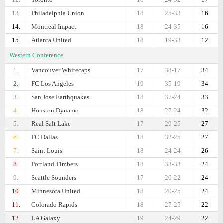
13.
Philadelphia Union
18
25-33
16
14.
Montreal Impact
18
24-35
16
15.
Atlanta United
18
19-33
12
Western Conference
1.
Vancouver Whitecaps
17
38-17
34
2.
FC Los Angeles
19
35-19
34
3.
San Jose Earthquakes
18
37-24
33
4.
Houston Dynamo
18
27-24
32
5.
Real Salt Lake
17
29-25
27
6.
FC Dallas
18
32-25
27
7.
Saint Louis
18
24-24
26
8.
Portland Timbers
18
33-33
24
9.
Seattle Sounders
17
20-22
24
10.
Minnesota United
18
20-25
24
11.
Colorado Rapids
18
27-25
22
12.
LA Galaxy
19
24-29
22