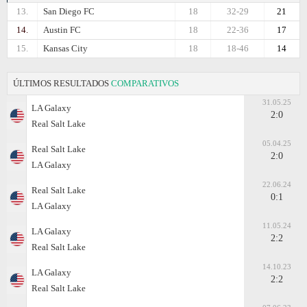
13.
San Diego FC
18
32-29
21
14.
Austin FC
18
22-36
17
15.
Kansas City
18
18-46
14
ÚLTIMOS RESULTADOS
COMPARATIVOS
31.05.25
LA Galaxy
2:0
Real Salt Lake
05.04.25
Real Salt Lake
2:0
LA Galaxy
22.06.24
Real Salt Lake
0:1
LA Galaxy
11.05.24
LA Galaxy
2:2
Real Salt Lake
14.10.23
LA Galaxy
2:2
Real Salt Lake