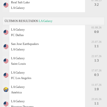
07.06.23
Real Salt Lake
3:2
LA Galaxy
ÚLTIMOS RESULTADOS
LA Galaxy
01.08.26
LA Galaxy
0:0
FC Dallas
25.07.26
San Jose Earthquakes
1:1
LA Galaxy
22.07.26
LA Galaxy
1:3
Saint Louis
17.07.26
LA Galaxy
0:3
FC Los Angeles
11.07.26
LA Galaxy
1:0
América
23.05.26
LA Galaxy
1:1
Houston Dynamo