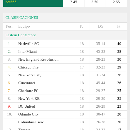
bet365
2.45
3.50
2.65
CLASIFICACIONES
Pos.
Equipo
PJ
DG
Pt.
Eastern Conference
1.
Nashville SC
18
35-14
40
2.
Inter Miami
18
45-32
38
3.
New England Revolusion
18
28-23
30
4.
Chicago Fire
17
32-23
29
5.
New York City
18
31-24
26
6.
Cincinnati
18
45-44
26
7.
Charlotte FC
18
29-27
25
8.
New York RB
18
29-39
25
9.
DC United
18
26-29
23
10.
Orlando City
18
30-47
20
11.
Columbus Crew
18
26-28
20
12.
Toronto
18
24-32
17