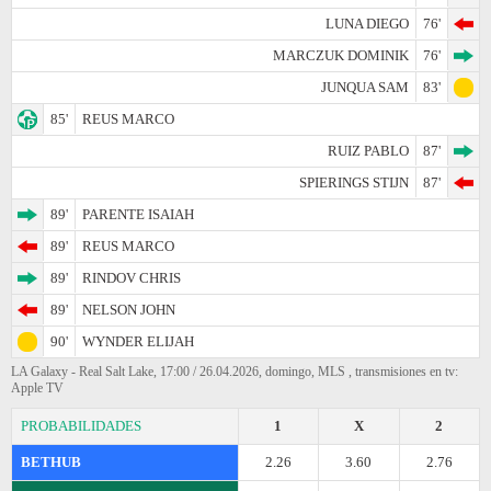
LUNA DIEGO
76'
MARCZUK DOMINIK
76'
JUNQUA SAM
83'
85'
REUS MARCO
RUIZ PABLO
87'
SPIERINGS STIJN
87'
89'
PARENTE ISAIAH
89'
REUS MARCO
89'
RINDOV CHRIS
89'
NELSON JOHN
90'
WYNDER ELIJAH
LA Galaxy - Real Salt Lake, 17:00 / 26.04.2026, domingo, MLS , transmisiones en tv:
Apple TV
PROBABILIDADES
1
X
2
BETHUB
2.26
3.60
2.76