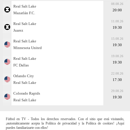
08.08.26
Real Salt Lake
20:00
Mazatlán F.C.
11.08.26
Real Salt Lake
19:30
Juаrez
15.08.26
Real Salt Lake
19:30
Minnesota United
19.08.26
Real Salt Lake
19:30
FC Dallas
22.08.26
Orlando City
17:30
Real Salt Lake
29.08.26
Colorado Rapids
19:30
Real Salt Lake
Fútbol en TV - Todos los derechos reservados. Con el sitio que está visitando,
¡automáticamente acepta la Política de privacidad y la Política de cookies! ¡Aquí
puedes familiarizarte con ellos!