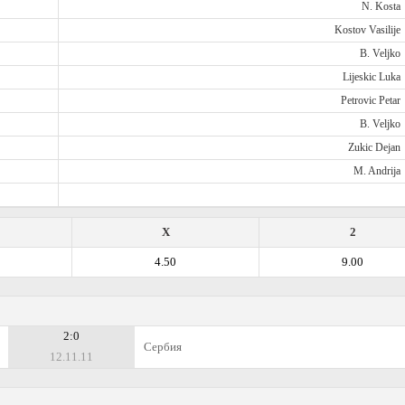
N. Kosta
Kostov Vasilije
B. Veljko
Lijeskic Luka
Petrovic Petar
B. Veljko
Zukic Dejan
M. Andrija
X
2
4.50
9.00
2:0
Сербия
12.11.11