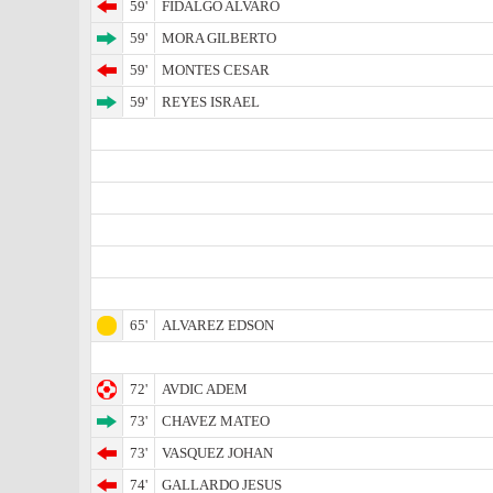
59'
FIDALGO ALVARO
59'
MORA GILBERTO
59'
MONTES CESAR
59'
REYES ISRAEL
65'
ALVAREZ EDSON
72'
AVDIC ADEM
73'
CHAVEZ MATEO
73'
VASQUEZ JOHAN
74'
GALLARDO JESUS