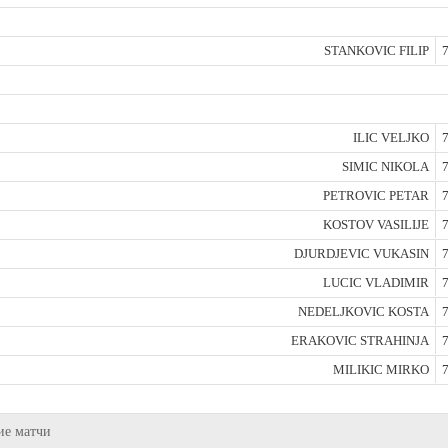
STANKOVIC FILIP
7
ILIC VELJKO
7
SIMIC NIKOLA
7
PETROVIC PETAR
7
KOSTOV VASILIJE
7
DJURDJEVIC VUKASIN
7
LUCIC VLADIMIR
7
NEDELJKOVIC KOSTA
7
ERAKOVIC STRAHINJA
7
MILIKIC MIRKO
7
ие матчи