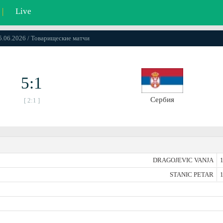
|
Live
05.06.2026 / Товарищеские матчи
5:1
Сербия
[ 2:1 ]
DRAGOJEVIC VANJA
1
STANIC PETAR
1