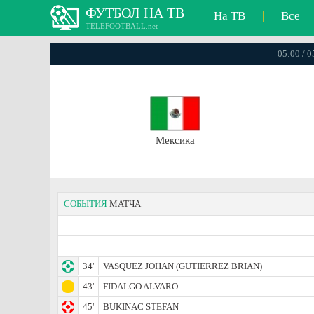
ФУТБОЛ НА ТВ
На ТВ
|
Все
TELEFOOTBALL.net
05:00 / 
Мексика
СОБЫТИЯ
МАТЧА
34'
VASQUEZ JOHAN (GUTIERREZ BRIAN)
43'
FIDALGO ALVARO
45'
BUKINAC STEFAN