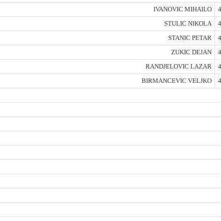
IVANOVIC MIHAILO
4
STULIC NIKOLA
4
STANIC PETAR
4
ZUKIC DEJAN
4
RANDJELOVIC LAZAR
4
BIRMANCEVIC VELJKO
4