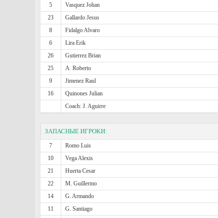
5
Vasquez Johan
23
Gallardo Jesus
8
Fidalgo Alvaro
6
Lira Erik
26
Gutierrez Brian
25
A. Roberto
9
Jimenez Raul
16
Quinones Julian
Coach: J. Aguirre
ЗАПАСНЫЕ ИГРОКИ:
7
Romo Luis
10
Vega Alexis
21
Huerta Cesar
22
M. Guillermo
14
G. Armando
11
G. Santiago