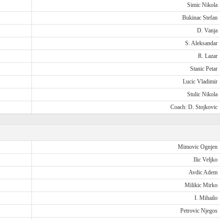
Simic Nikola
Bukinac Stefan
D. Vanja
S. Aleksandar
R. Lazar
Stanic Petar
Lucic Vladimir
Stulic Nikola
Coach: D. Stojkovic
Mimovic Ognjen
Ilic Veljko
Avdic Adem
Milikic Mirko
I. Mihailo
Petrovic Njegos