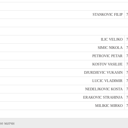
STANKOVIC FILIP
7
ILIC VELJKO
7
SIMIC NIKOLA
7
PETROVIC PETAR
7
KOSTOV VASILIJE
7
DJURDJEVIC VUKASIN
7
LUCIC VLADIMIR
7
NEDELJKOVIC KOSTA
7
ERAKOVIC STRAHINJA
7
MILIKIC MIRKO
7
ие матчи