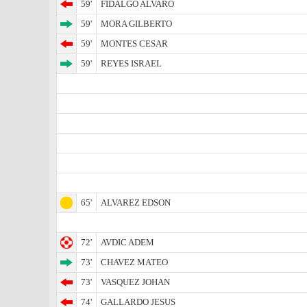
59'
FIDALGO ALVARO
59'
MORA GILBERTO
59'
MONTES CESAR
59'
REYES ISRAEL
65'
ALVAREZ EDSON
72'
AVDIC ADEM
73'
CHAVEZ MATEO
73'
VASQUEZ JOHAN
74'
GALLARDO JESUS