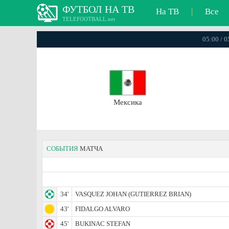
ФУТБОЛ НА ТВ
На ТВ
|
Все
TELEFOOTBALL.net
05:00 / 
Мексика
СОБЫТИЯ
МАТЧА
34'
VASQUEZ JOHAN (GUTIERREZ BRIAN)
43'
FIDALGO ALVARO
45'
BUKINAC STEFAN