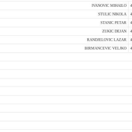
IVANOVIC MIHAILO
4
STULIC NIKOLA
4
STANIC PETAR
4
ZUKIC DEJAN
4
RANDJELOVIC LAZAR
4
BIRMANCEVIC VELJKO
4