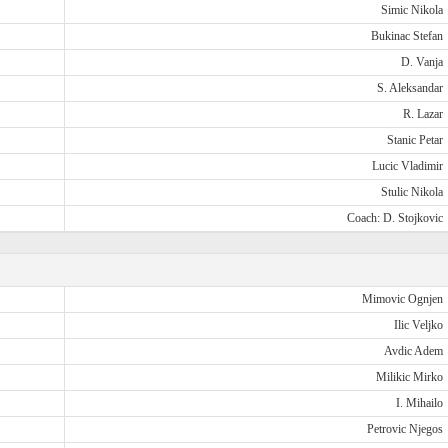
Simic Nikola
Bukinac Stefan
D. Vanja
S. Aleksandar
R. Lazar
Stanic Petar
Lucic Vladimir
Stulic Nikola
Coach: D. Stojkovic
Mimovic Ognjen
Ilic Veljko
Avdic Adem
Milikic Mirko
I. Mihailo
Petrovic Njegos