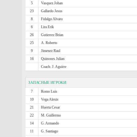
5
Vasquez Johan
23
Gallardo Jesus
8
Fidalgo Alvaro
6
Lira Erik
26
Gutierrez Brian
25
A. Roberto
9
Jimenez Raul
16
Quinones Julian
Coach: J. Aguirre
ЗАПАСНЫЕ ИГРОКИ:
7
Romo Luis
10
Vega Alexis
21
Huerta Cesar
22
M. Guillermo
14
G. Armando
11
G. Santiago