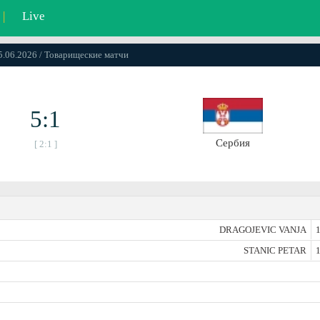
|
Live
05.06.2026 / Товарищеские матчи
5:1
Сербия
[ 2:1 ]
DRAGOJEVIC VANJA
1
STANIC PETAR
1