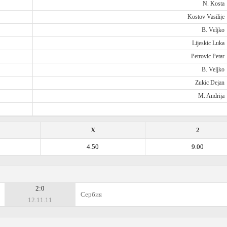
N. Kosta
Kostov Vasilije
B. Veljko
Lijeskic Luka
Petrovic Petar
B. Veljko
Zukic Dejan
M. Andrija
X
2
4.50
9.00
2:0
Сербия
12.11.11