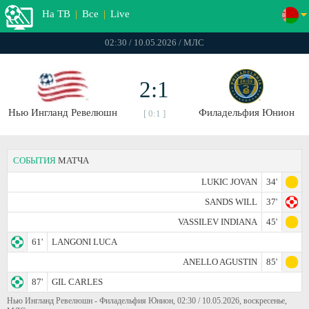
На ТВ
|
Все
|
Live
02:30 / 10.05.2026 / МЛС
2:1
Нью Ингланд Ревелюшн
Филадельфия Юнион
[ 0:1 ]
СОБЫТИЯ
МАТЧА
LUKIC JOVAN
34'
SANDS WILL
37'
VASSILEV INDIANA
45'
61'
LANGONI LUCA
ANELLO AGUSTIN
85'
87'
GIL CARLES
Нью Ингланд Ревелюшн - Филадельфия Юнион, 02:30 / 10.05.2026, воскресенье,