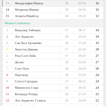
13.
Филадельфия Юнион
18
25-33
16
14.
Монреаль Импакт
18
24-35
16
15.
Атланта Юнайтед
18
19-33
12
Western Conference
1.
Ванкувер Уайткапс
17
38-17
34
2.
Лос Анджелес
19
35-19
34
3.
Сан-Хосе Ертквейкс
18
37-24
33
4.
Хьюстон Динамо
17
25-24
29
5.
Реал Солт-Лейк
17
29-25
27
6.
Даллас
18
32-25
27
7.
Сент-Луис
18
24-24
26
8.
Портленд
18
33-33
24
9.
Сиэттл Саундерс
17
20-22
24
10.
Миннесота Старс
18
20-25
24
11.
Колорадо Рэпидс
18
27-25
22
12.
Лос-Анджелес Гэлакси
19
24-29
22