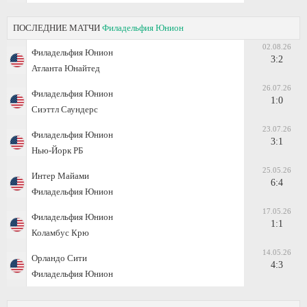
ПОСЛЕДНИЕ МАТЧИ
Филадельфия Юнион
02.08.26
Филадельфия Юнион
3:2
Атланта Юнайтед
26.07.26
Филадельфия Юнион
1:0
Сиэттл Саундерс
23.07.26
Филадельфия Юнион
3:1
Нью-Йорк РБ
25.05.26
Интер Майами
6:4
Филадельфия Юнион
17.05.26
Филадельфия Юнион
1:1
Коламбус Крю
14.05.26
Орландо Сити
4:3
Филадельфия Юнион