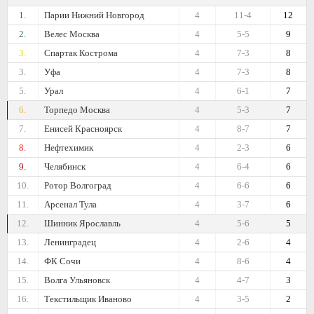
1.
Парии Нижний Новгород
4
11-4
12
2.
Велес Москва
4
5-5
9
3.
Спартак Кострома
4
7-3
8
3.
Уфа
4
7-3
8
5.
Урал
4
6-1
7
6.
Торпедо Москва
4
5-3
7
7.
Енисей Красноярск
4
8-7
7
8.
Нефтехимик
4
2-3
6
9.
Челябинск
4
6-4
6
10.
Ротор Волгоград
4
6-6
6
11.
Арсенал Тула
4
3-7
6
12.
Шинник Ярославль
4
5-6
5
13.
Ленинградец
4
2-6
4
14.
ФК Сочи
4
8-6
4
15.
Волга Ульяновск
4
4-7
3
16.
Текстильщик Иваново
4
3-5
2