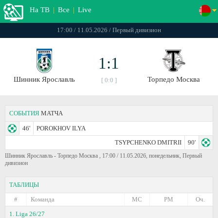
На ТВ
|
Все
|
Live
17:00 / 11.05.2026 / Первый дивизион
1:1
Шинник Ярославль
Торпедо Москва
[ 0:0 ]
СОБЫТИЯ
МАТЧА
46'
POROKHOV ILYA
TSYPCHENKO DMITRII
90'
Шинник Ярославль - Торпедо Москва , 17:00 / 11.05.2026, понедельник, Первый
дивизион
ТАБЛИЦЫ
#
Команда
МС
РМ
Оч.
1. Liga 26/27