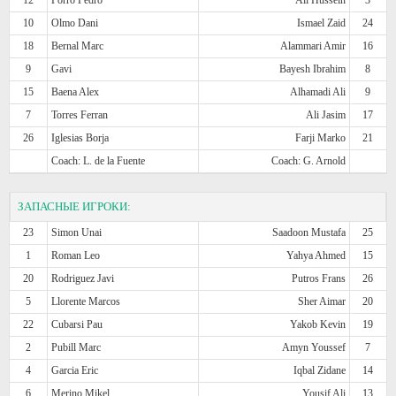
10
Olmo Dani
Ismael Zaid
24
18
Bernal Marc
Alammari Amir
16
9
Gavi
Bayesh Ibrahim
8
15
Baena Alex
Alhamadi Ali
9
7
Torres Ferran
Ali Jasim
17
26
Iglesias Borja
Farji Marko
21
Coach: L. de la Fuente
Coach: G. Arnold
ЗАПАСНЫЕ ИГРОКИ:
23
Simon Unai
Saadoon Mustafa
25
1
Roman Leo
Yahya Ahmed
15
20
Rodriguez Javi
Putros Frans
26
5
Llorente Marcos
Sher Aimar
20
22
Cubarsi Pau
Yakob Kevin
19
2
Pubill Marc
Amyn Youssef
7
4
Garcia Eric
Iqbal Zidane
14
6
Merino Mikel
Yousif Ali
13