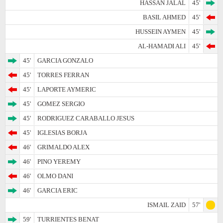
HASSAN JALAL
45'
BASIL AHMED
45'
HUSSEIN AYMEN
45'
AL-HAMADI ALI
45'
45'
GARCIA GONZALO
45'
TORRES FERRAN
45'
LAPORTE AYMERIC
45'
GOMEZ SERGIO
45'
RODRIGUEZ CARABALLO JESUS
45'
IGLESIAS BORJA
46'
GRIMALDO ALEX
46'
PINO YEREMY
46'
OLMO DANI
46'
GARCIA ERIC
ISMAIL ZAID
57'
59'
TURRIENTES BENAT