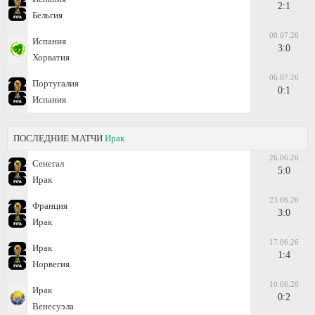
2:1
Бельгия
08.07.26
Испания
3:0
Хорватия
06.07.26
Португалия
0:1
Испания
ПОСЛЕДНИЕ МАТЧИ
Ирак
26.06.26
Сенегал
5:0
Ирак
23.06.26
Франция
3:0
Ирак
17.06.26
Ирак
1:4
Норвегия
10.06.26
Ирак
0:2
Венесуэла