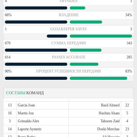
4
OFFSIDES
1
66%
ВЛАДЕНИЕ
34%
1
GOALKEEPER SAVES
3
679
СУММА ПЕРЕДАЧИ
343
614
PASSES ACCURATE
285
90%
ПРОЦЕНТ УСПЕШНОСТИ ПЕРЕДАЧИ
83%
СОСТАВЫ
КОМАНД
13
Garcia Joan
Basil Ahmed
22
16
Martin Jon
Hashim Akam
5
3
Grimaldo Alex
Tahseen Zaid
4
14
Laporte Aymeric
Doski Merchas
23
12
Porro Pedro
Ali Hussein
3