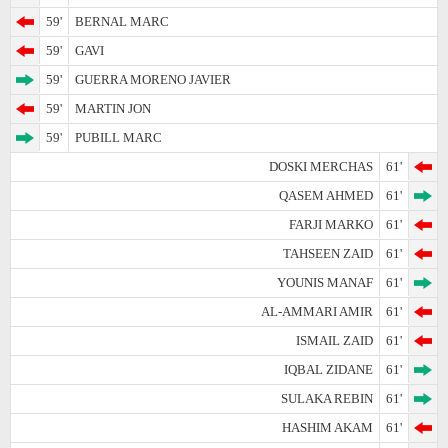
59'
BERNAL MARC
59'
GAVI
59'
GUERRA MORENO JAVIER
59'
MARTIN JON
59'
PUBILL MARC
DOSKI MERCHAS
61'
QASEM AHMED
61'
FARJI MARKO
61'
TAHSEEN ZAID
61'
YOUNIS MANAF
61'
AL-AMMARI AMIR
61'
ISMAIL ZAID
61'
IQBAL ZIDANE
61'
SULAKA REBIN
61'
HASHIM AKAM
61'