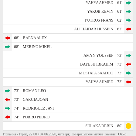
YAHYA AHMED
61'
YAKOB KEVIN
61'
PUTROS FRANS
62'
ALI HAIDAR HUSSEIN
62'
68'
BAENA ALEX
68'
MERINO MIKEL
AMYN YOUSSEF
73'
BAYESH IBRAHIM
73'
MUSTAFA SAADOO
73'
YAHYA AHMED
73'
73'
ROMAN LEO
73'
GARCIA JOAN
74'
RODRIGUEZ JAVI
74'
PORRO PEDRO
SULAKA REBIN
80'
Испания - Ирак, 22:00 / 04.06.2026, четверг, Товарищеские матчи , каналы: Okko