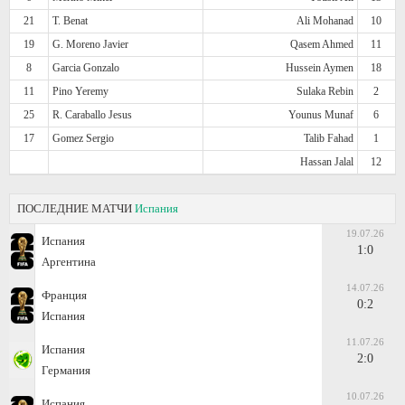
21
T. Benat
Ali Mohanad
10
19
G. Moreno Javier
Qasem Ahmed
11
8
Garcia Gonzalo
Hussein Aymen
18
11
Pino Yeremy
Sulaka Rebin
2
25
R. Caraballo Jesus
Younus Munaf
6
17
Gomez Sergio
Talib Fahad
1
Hassan Jalal
12
ПОСЛЕДНИЕ МАТЧИ
Испания
19.07.26
Испания
1:0
Аргентина
14.07.26
Франция
0:2
Испания
11.07.26
Испания
2:0
Германия
10.07.26
Испания