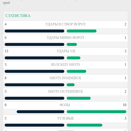
sport
СТАТИСТИКА
4
УДАРЫ В СТВОР ВОРОТ
2
6
УДАРЫ МИМО ВОРОТ
1
13
УДАРЫ З.И.
3
3
BLOCKED SHOTS
1
8
SHOTS INSIDEBOX
1
5
SHOTS OUTSIDEBOX
2
8
ФОЛЫ
10
5
УГЛОВЫЕ
3