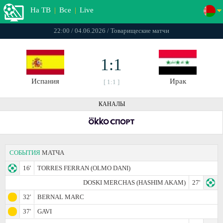
На ТВ
|
Все
|
Live
22:00 / 04.06.2026 / Товарищеские матчи
1:1
Испания
Ирак
[ 1:1 ]
КАНАЛЫ
СОБЫТИЯ
МАТЧА
16'
TORRES FERRAN (OLMO DANI)
DOSKI MERCHAS (HASHIM AKAM)
27'
32'
BERNAL MARC
37'
GAVI