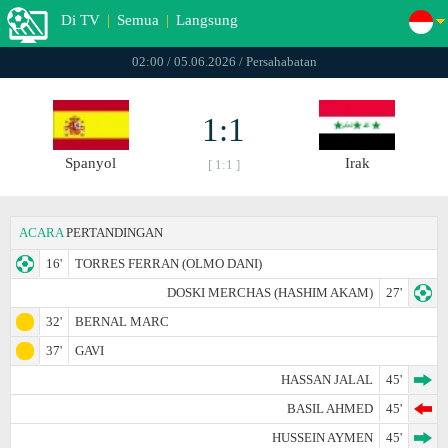
Di TV
|
Semua
|
Langsung
02:00 / 05.06.2026 / Persahabatan
1:1
Spanyol
Irak
[ 1:1 ]
ACARA
PERTANDINGAN
16'
TORRES FERRAN (OLMO DANI)
DOSKI MERCHAS (HASHIM AKAM)
27'
32'
BERNAL MARC
37'
GAVI
HASSAN JALAL
45'
BASIL AHMED
45'
HUSSEIN AYMEN
45'