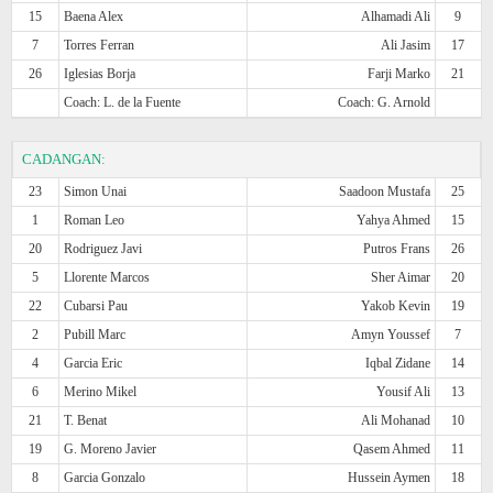
15
Baena Alex
Alhamadi Ali
9
7
Torres Ferran
Ali Jasim
17
26
Iglesias Borja
Farji Marko
21
Coach: L. de la Fuente
Coach: G. Arnold
CADANGAN:
23
Simon Unai
Saadoon Mustafa
25
1
Roman Leo
Yahya Ahmed
15
20
Rodriguez Javi
Putros Frans
26
5
Llorente Marcos
Sher Aimar
20
22
Cubarsi Pau
Yakob Kevin
19
2
Pubill Marc
Amyn Youssef
7
4
Garcia Eric
Iqbal Zidane
14
6
Merino Mikel
Yousif Ali
13
21
T. Benat
Ali Mohanad
10
19
G. Moreno Javier
Qasem Ahmed
11
8
Garcia Gonzalo
Hussein Aymen
18