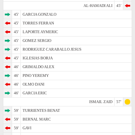
AL-HAMADI ALI
45'
45'
GARCIA GONZALO
45'
TORRES FERRAN
45'
LAPORTE AYMERIC
45'
GOMEZ SERGIO
45'
RODRIGUEZ CARABALLO JESUS
45'
IGLESIAS BORJA
46'
GRIMALDO ALEX
46'
PINO YEREMY
46'
OLMO DANI
46'
GARCIA ERIC
ISMAIL ZAID
57'
59'
TURRIENTES BENAT
59'
BERNAL MARC
59'
GAVI