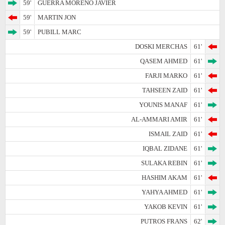
59'
GUERRA MORENO JAVIER
59'
MARTIN JON
59'
PUBILL MARC
DOSKI MERCHAS
61'
QASEM AHMED
61'
FARJI MARKO
61'
TAHSEEN ZAID
61'
YOUNIS MANAF
61'
AL-AMMARI AMIR
61'
ISMAIL ZAID
61'
IQBAL ZIDANE
61'
SULAKA REBIN
61'
HASHIM AKAM
61'
YAHYA AHMED
61'
YAKOB KEVIN
61'
PUTROS FRANS
62'