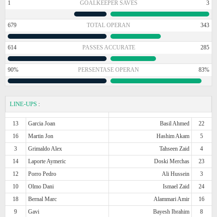
1
GOALKEEPER SAVES
3
679
TOTAL OPERAN
343
614
PASSES ACCURATE
285
90%
PERSENTASE OPERAN
83%
LINE-UPS
:
13
Garcia Joan
Basil Ahmed
22
16
Martin Jon
Hashim Akam
5
3
Grimaldo Alex
Tahseen Zaid
4
14
Laporte Aymeric
Doski Merchas
23
12
Porro Pedro
Ali Hussein
3
10
Olmo Dani
Ismael Zaid
24
18
Bernal Marc
Alammari Amir
16
9
Gavi
Bayesh Ibrahim
8