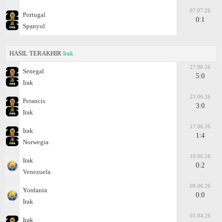
07.07.26
Portugal
0:1
Spanyol
HASIL TERAKHIR
Irak
27.06.26
Senegal
5:0
Irak
23.06.26
Perancis
3:0
Irak
17.06.26
Irak
1:4
Norwegia
10.06.26
Irak
0:2
Venezuela
08.06.26
Yordania
0:0
Irak
01.04.26
Irak