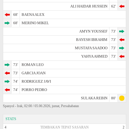
ALI HAIDAR HUSSEIN
62'
68'
BAENA ALEX
68'
MERINO MIKEL
AMYN YOUSSEF
73'
BAYESH IBRAHIM
73'
MUSTAFA SAADOO
73'
YAHYA AHMED
73'
73'
ROMAN LEO
73'
GARCIA JOAN
74'
RODRIGUEZ JAVI
74'
PORRO PEDRO
SULAKA REBIN
80'
Spanyol - Irak, 02:00 / 05.06.2026, jumat, Persahabatan
STATS
4
TEMBAKAN TEPAT SASARAN
2