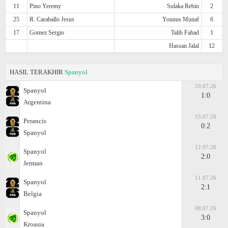
11
Pino Yeremy
Sulaka Rebin
2
25
R. Caraballo Jesus
Younus Munaf
6
17
Gomez Sergio
Talib Fahad
1
Hassan Jalal
12
HASIL TERAKHIR
Spanyol
20.07.26
Spanyol
1:0
Argentina
15.07.26
Perancis
0:2
Spanyol
12.07.26
Spanyol
2:0
Jerman
11.07.26
Spanyol
2:1
Belgia
08.07.26
Spanyol
3:0
Kroasia