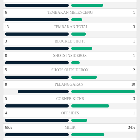
6
TEMBAKAN MELENCENG
1
13
TEMBAKAN TOTAL
3
3
BLOCKED SHOTS
1
8
SHOTS INSIDEBOX
1
5
SHOTS OUTSIDEBOX
2
8
PELANGGARAN
10
5
CORNER KICKS
3
4
OFFSIDES
1
66%
MILIK
34%