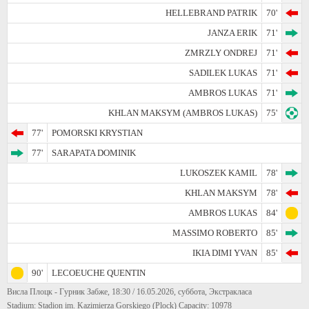
HELLEBRAND PATRIK
70'
JANZA ERIK
71'
ZMRZLY ONDREJ
71'
SADILEK LUKAS
71'
AMBROS LUKAS
71'
KHLAN MAKSYM (AMBROS LUKAS)
75'
77'
POMORSKI KRYSTIAN
77'
SARAPATA DOMINIK
LUKOSZEK KAMIL
78'
KHLAN MAKSYM
78'
AMBROS LUKAS
84'
MASSIMO ROBERTO
85'
IKIA DIMI YVAN
85'
90'
LECOEUCHE QUENTIN
Висла Плоцк - Гурник Забже, 18:30 / 16.05.2026, суббота, Экстракласа
Stadium: Stadion im. Kazimierza Gorskiego (Plock) Capacity: 10978