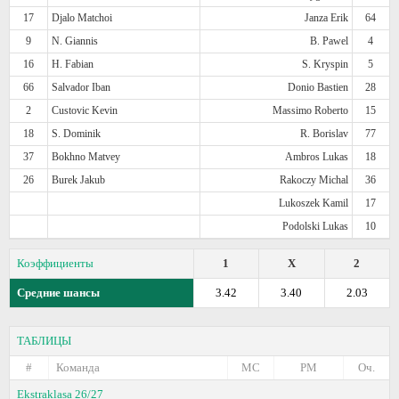
17
Djalo Matchoi
Janza Erik
64
9
N. Giannis
B. Pawel
4
16
H. Fabian
S. Kryspin
5
66
Salvador Iban
Donio Bastien
28
2
Custovic Kevin
Massimo Roberto
15
18
S. Dominik
R. Borislav
77
37
Bokhno Matvey
Ambros Lukas
18
26
Burek Jakub
Rakoczy Michal
36
Lukoszek Kamil
17
Podolski Lukas
10
Коэффициенты
1
X
2
Средние шансы
3.42
3.40
2.03
ТАБЛИЦЫ
#
Команда
МС
РМ
Оч.
Ekstraklasa 26/27