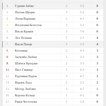
1.
Гурник Забже
2
5-2
6
1.
Погонь Щецин
3
5-2
6
3.
Легия Варшава
2
4-1
6
4.
Ягеллония Белосток
2
3-1
6
5.
Висла Краков
3
7-6
6
6.
Лех Познань
2
2-1
4
7.
Висла Плоцк
3
3-3
4
8.
Катовице
2
4-3
3
9.
Заглембе Любин
2
3-3
3
9.
Шлёнск Вроцлав
2
3-3
3
11.
Пяст Гливице
2
4-5
3
12.
Радомиак Радом
3
4-7
3
13.
Видзев Лодз
2
2-2
2
15.
Мотор Люблин
3
4-7
1
16.
Корона Кельце
1
0-1
0
17.
Раков Честочова
2
2-4
0