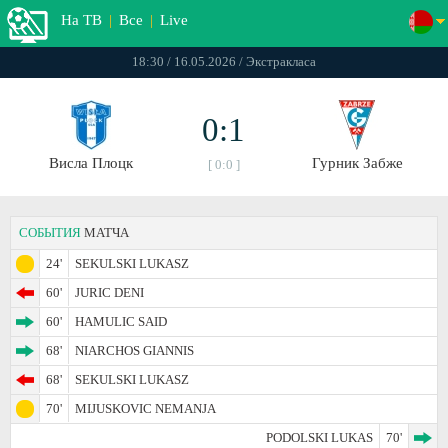
На ТВ
|
Все
|
Live
18:30 / 16.05.2026 / Экстракласа
0:1
Висла Плоцк
Гурник Забже
[ 0:0 ]
СОБЫТИЯ
МАТЧА
24'
SEKULSKI LUKASZ
60'
JURIC DENI
60'
HAMULIC SAID
68'
NIARCHOS GIANNIS
68'
SEKULSKI LUKASZ
70'
MIJUSKOVIC NEMANJA
PODOLSKI LUKAS
70'