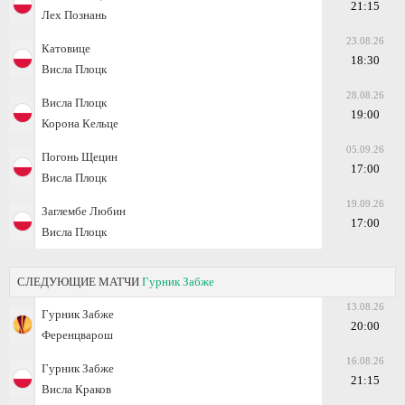
21:15
Лех Познань
23.08.26
Катовице
18:30
Висла Плоцк
28.08.26
Висла Плоцк
19:00
Корона Кельце
05.09.26
Погонь Щецин
17:00
Висла Плоцк
19.09.26
Заглембе Любин
17:00
Висла Плоцк
СЛЕДУЮЩИЕ МАТЧИ
Гурник Забже
13.08.26
Гурник Забже
20:00
Ференцварош
16.08.26
Гурник Забже
21:15
Висла Краков