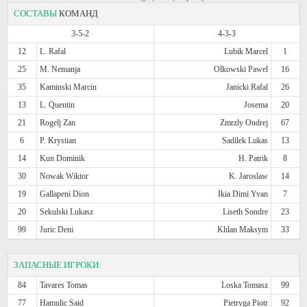
СОСТАВЫ
КОМАНД
3-5-2
4-3-3
12
L. Rafal
Lubik Marcel
1
25
M. Nemanja
Olkowski Pawel
16
35
Kaminski Marcin
Janicki Rafal
26
13
L. Quentin
Josema
20
21
Rogelj Zan
Zmrzly Ondrej
67
6
P. Krystian
Sadilek Lukas
13
14
Kun Dominik
H. Patrik
8
30
Nowak Wiktor
K. Jaroslaw
14
19
Gallapeni Dion
Ikia Dimi Yvan
7
20
Sekulski Lukasz
Liseth Sondre
23
99
Juric Deni
Khlan Maksym
33
ЗАПАСНЫЕ ИГРОКИ:
84
Tavares Tomas
Loska Tomasz
99
77
Hamulic Said
Pietryga Piotr
92