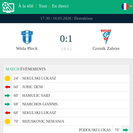
À la télé
|
Tout
|
En direct
17:30 / 16.05.2026 / Ekstraklasa
0:1
Wisla Plock
Gornik Zabrze
[ 0:0 ]
MATCH
ÉVÈNEMENTS
24'
SEKULSKI LUKASZ
60'
JURIC DENI
60'
HAMULIC SAID
68'
NIARCHOS GIANNIS
68'
SEKULSKI LUKASZ
70'
MIJUSKOVIC NEMANJA
PODOLSKI LUKAS
70'