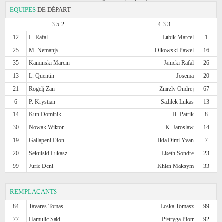
EQUIPES
DE DÉPART
3-5-2
4-3-3
12
L. Rafal
Lubik Marcel
1
25
M. Nemanja
Olkowski Pawel
16
35
Kaminski Marcin
Janicki Rafal
26
13
L. Quentin
Josema
20
21
Rogelj Zan
Zmrzly Ondrej
67
6
P. Krystian
Sadilek Lukas
13
14
Kun Dominik
H. Patrik
8
30
Nowak Wiktor
K. Jaroslaw
14
19
Gallapeni Dion
Ikia Dimi Yvan
7
20
Sekulski Lukasz
Liseth Sondre
23
99
Juric Deni
Khlan Maksym
33
REMPLAÇANTS
84
Tavares Tomas
Loska Tomasz
99
77
Hamulic Said
Pietryga Piotr
92