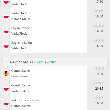
17:30
Wisla Plock
28.08.26
Wisla Plock
18:00
Korona Kielce
05.09.26
Pogon Szczecin
16:00
Wisla Plock
19.09.26
Zaglebie Lubin
16:00
Wisla Plock
PROCHAINS MATCHS
Gornik Zabrze
13.08.26
Gornik Zabrze
19:00
Ferencvaros
16.08.26
Gornik Zabrze
20:15
Wisla Krakow
22.08.26
Rakow Czestochowa
16:00
Gornik Zabrze