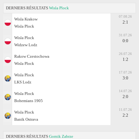
DERNIERS RÉSULTATS
Wisla Plock
07.08.26
Wisla Krakow
2:1
Wisla Plock
31.07.26
Wisla Plock
0:0
Widzew Lodz
26.07.26
Rakow Czestochowa
1:2
Wisla Plock
17.07.26
Wisla Plock
3:0
LKS Lodz
14.07.26
Wisla Plock
2:0
Bohemians 1905
11.07.26
Wisla Plock
2:2
Banik Ostrava
DERNIERS RÉSULTATS
Gornik Zabrze