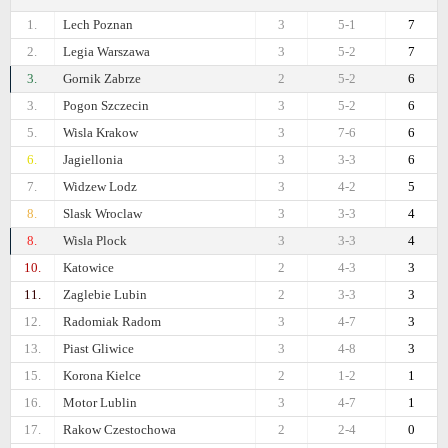
1.
Lech Poznan
3
5-1
7
2.
Legia Warszawa
3
5-2
7
3.
Gornik Zabrze
2
5-2
6
3.
Pogon Szczecin
3
5-2
6
5.
Wisla Krakow
3
7-6
6
6.
Jagiellonia
3
3-3
6
7.
Widzew Lodz
3
4-2
5
8.
Slask Wroclaw
3
3-3
4
8.
Wisla Plock
3
3-3
4
10.
Katowice
2
4-3
3
11.
Zaglebie Lubin
2
3-3
3
12.
Radomiak Radom
3
4-7
3
13.
Piast Gliwice
3
4-8
3
15.
Korona Kielce
2
1-2
1
16.
Motor Lublin
3
4-7
1
17.
Rakow Czestochowa
2
2-4
0