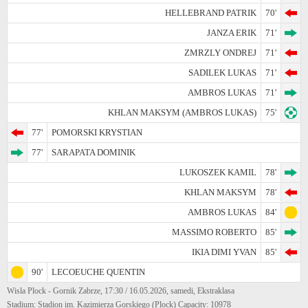
HELLEBRAND PATRIK
70'
JANZA ERIK
71'
ZMRZLY ONDREJ
71'
SADILEK LUKAS
71'
AMBROS LUKAS
71'
KHLAN MAKSYM (AMBROS LUKAS)
75'
77'
POMORSKI KRYSTIAN
77'
SARAPATA DOMINIK
LUKOSZEK KAMIL
78'
KHLAN MAKSYM
78'
AMBROS LUKAS
84'
MASSIMO ROBERTO
85'
IKIA DIMI YVAN
85'
90'
LECOEUCHE QUENTIN
Wisla Plock - Gornik Zabrze, 17:30 / 16.05.2026, samedi, Ekstraklasa
Stadium: Stadion im. Kazimierza Gorskiego (Plock) Capacity: 10978