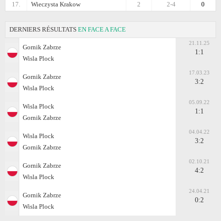
17.
Wieczysta Krakow
2
2-4
0
DERNIERS RÉSULTATS
EN FACE A FACE
21.11.25
Gornik Zabrze
1:1
Wisla Plock
17.03.23
Gornik Zabrze
3:2
Wisla Plock
05.09.22
Wisla Plock
1:1
Gornik Zabrze
04.04.22
Wisla Plock
3:2
Gornik Zabrze
02.10.21
Gornik Zabrze
4:2
Wisla Plock
24.04.21
Gornik Zabrze
0:2
Wisla Plock