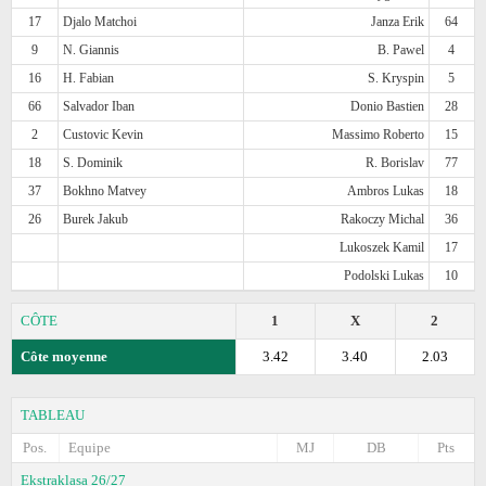
17
Djalo Matchoi
Janza Erik
64
9
N. Giannis
B. Pawel
4
16
H. Fabian
S. Kryspin
5
66
Salvador Iban
Donio Bastien
28
2
Custovic Kevin
Massimo Roberto
15
18
S. Dominik
R. Borislav
77
37
Bokhno Matvey
Ambros Lukas
18
26
Burek Jakub
Rakoczy Michal
36
Lukoszek Kamil
17
Podolski Lukas
10
CÔTE
1
X
2
Côte moyenne
3.42
3.40
2.03
TABLEAU
Pos.
Equipe
MJ
DB
Pts
Ekstraklasa 26/27