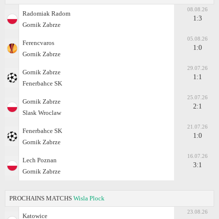
08.08.26
Radomiak Radom
1:3
Gornik Zabrze
05.08.26
Ferencvaros
1:0
Gornik Zabrze
29.07.26
Gornik Zabrze
1:1
Fenerbahce SK
25.07.26
Gornik Zabrze
2:1
Slask Wroclaw
21.07.26
Fenerbahce SK
1:0
Gornik Zabrze
16.07.26
Lech Poznan
3:1
Gornik Zabrze
PROCHAINS MATCHS
Wisla Plock
23.08.26
Katowice