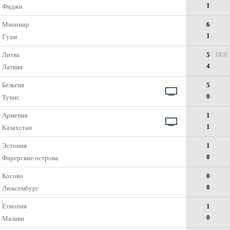
1
Фиджи
Мианмар
6
1
Гуам
Литва
5
ПЕН
4
Латвия
Бельгия
5
0
Тунис
Армения
1
1
Казахстан
Эстония
1
0
Фарерские острова
Косово
0
0
Люксембург
Етиопия
1
0
Малави