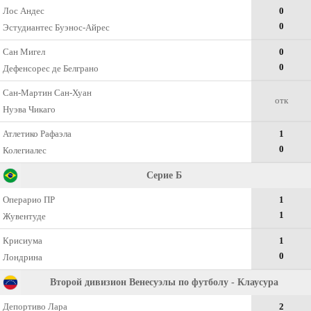
Лос Андес
0
0
Эстудиантес Буэнос-Айрес
Сан Мигел
0
0
Дефенсорес де Белграно
Сан-Мартин Сан-Хуан
отк
Нуэва Чикаго
Атлетико Рафаэла
1
0
Колегиалес
Серие Б
Операрио ПР
1
1
Жувентуде
Крисиума
1
0
Лондрина
Второй дивизион Венесуэлы по футболу - Клаусура
Депортиво Лара
2