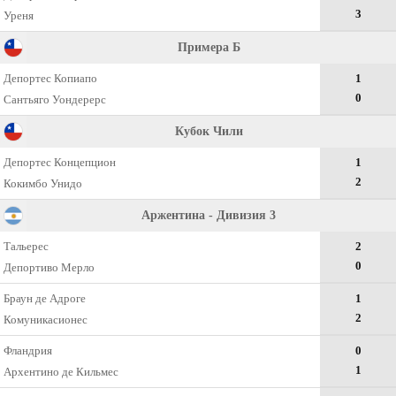
3
Уреня
Примера Б
Депортес Копиапо
1
0
Сантьяго Уондерерс
Кубок Чили
Депортес Концепцион
1
2
Кокимбо Унидо
Аржентина - Дивизия 3
Тальерес
2
0
Депортиво Мерло
Браун де Адроге
1
2
Комуникасионес
Фландрия
0
1
Архентино де Кильмес