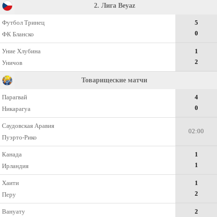
2. Лига Beyaz
Футбол Тринец
5
0
ФК Бланско
Уние Хлубина
1
2
Уничов
Товарищеские матчи
Парагвай
4
0
Никарагуа
Саудовская Аравия
02:00
Пуэрто-Рико
Канада
1
1
Ирландия
Хаити
1
2
Перу
Вануату
2