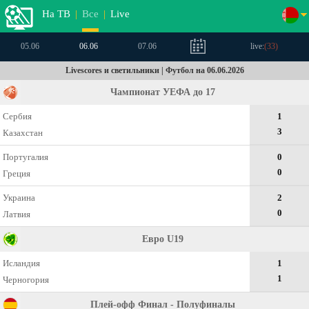
На ТВ
|
Все
|
Live
05.06
06.06
07.06
live:
(
33
)
Livescores и светильники | Футбол на 06.06.2026
Чампионат УЕФА до 17
Сербия
1
3
Казахстан
Португалия
0
0
Греция
Украина
2
0
Латвия
Евро U19
Исландия
1
1
Черногория
Плей-офф Финал - Полуфиналы