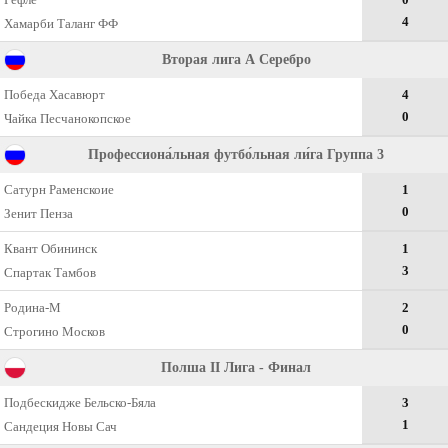
4
Хамарби Таланг ФФ
Вторая лига А Серебро
Победа Хасавюрт
4
0
Чайка Песчанокопское
Профессиона́льная футбо́льная ли́га Группа 3
Сатурн Раменскоие
1
0
Зенит Пенза
Квант Обининск
1
3
Спартак Тамбов
Родина-М
2
0
Строгино Москов
Полша II Лига - Финал
Подбескидже Бельско-Бяла
3
1
Сандеция Новы Сач