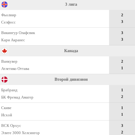
3 лига
Фьолнир
2
3
Селфосс
Викингур Олафсвик
3
3
Кари Акранес
Канада
Ванкувер
2
1
Атлетико Оттава
Второй дивизион
Брабранд
1
2
БК Фремад Амагер
Скиве
1
1
Исхой
ВСК Орхус
3
2
Элите 3000 Хелсингор