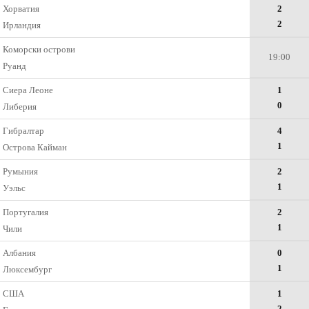
Хорватия
2
2
Ирландия
Коморски острови
19:00
Руанд
Сиера Леоне
1
0
Либерия
Гибралтар
4
1
Острова Кайман
Румыния
2
1
Уэльс
Португалия
2
1
Чили
Албания
0
1
Люксембург
США
1
2