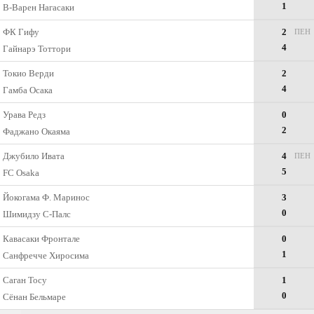
1
В-Варен Нагасаки
ФК Гифу
2
ПЕН
4
Гайнарэ Тоттори
Токио Верди
2
4
Гамба Осака
Урава Редз
0
2
Фаджано Окаяма
Джубило Ивата
4
ПЕН
5
FC Osaka
Йокогама Ф. Маринос
3
0
Шимидзу С-Палс
Кавасаки Фронтале
0
1
Санфречче Хиросима
Саган Тосу
1
0
Сёнан Бельмаре