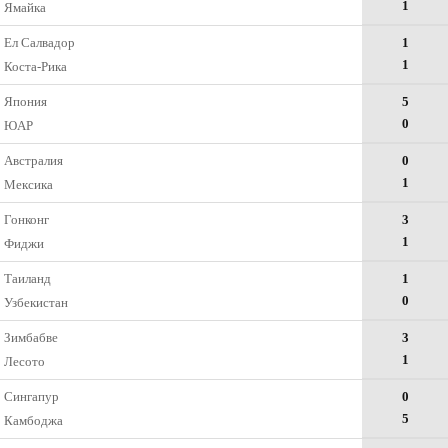
1
Ямайка
Ел Салвадор
1
1
Коста-Рика
Япония
5
0
ЮАР
Австралия
0
1
Мексика
Гонконг
3
1
Фиджи
Таиланд
1
0
Узбекистан
Зимбабве
3
1
Лесото
Сингапур
0
5
Камбоджа