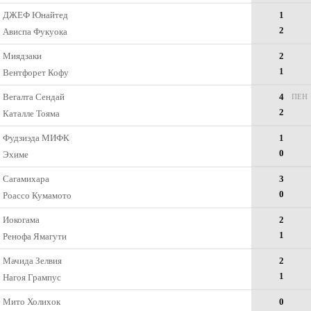
ДЖЕФ Юнайтед
1
2
Ависпа Фукуока
Миядзаки
2
1
Вентфорет Кофу
Вегалта Сендай
4
ПЕН
2
Каталле Тояма
Фудзиэда МИФК
1
0
Эхиме
Сагамихара
3
0
Роассо Кумамото
Иокогама
2
1
Ренофа Ямагути
Мачида Зелвия
2
1
Нагоя Грампус
Мито Холихок
0