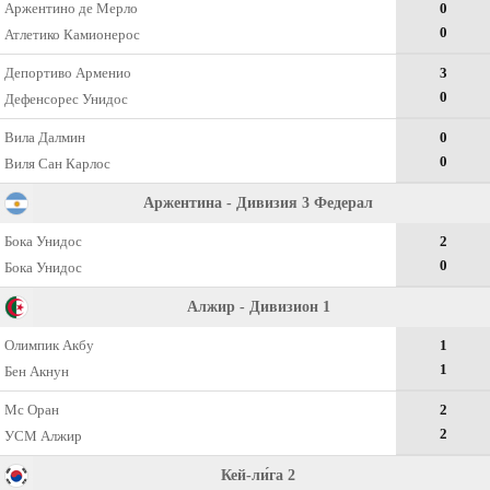
Аржентино де Мерло
0
0
Атлетико Камионерос
Депортиво Арменио
3
0
Дефенсорес Унидос
Вила Далмин
0
0
Виля Сан Карлос
Аржентина - Дивизия 3 Федерал
Бока Унидос
2
0
Бока Унидос
Алжир - Дивизион 1
Олимпик Акбу
1
1
Бен Акнун
Мс Оран
2
2
УСМ Алжир
Кей-ли́га 2