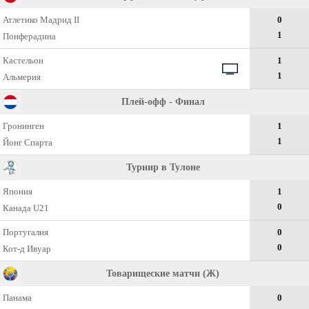
Атлетико Мадрид II
0
1
Понферадина
Кастельон
1
1
Альмерия
Плей-офф - Финал
Гронинген
1
1
Йонг Спарта
Турнир в Тулоне
Япония
1
0
Канада U21
Португалия
0
0
Кот-д Ивуар
Товарищеские матчи (Ж)
Панама
0