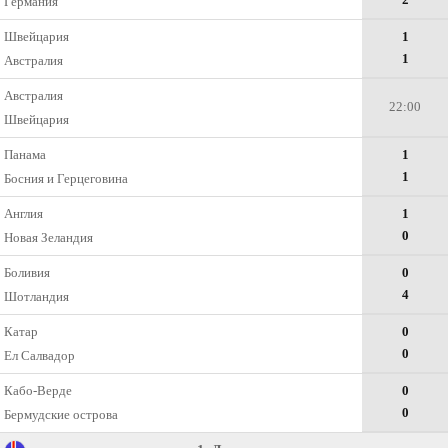
Германия
Швейцария
1
1
Австралия
Австралия
22:00
Швейцария
Панама
1
1
Босния и Герцеговина
Англия
1
0
Новая Зеландия
Боливия
0
4
Шотландия
Катар
0
0
Ел Салвадор
Кабо-Верде
0
0
Бермудские острова