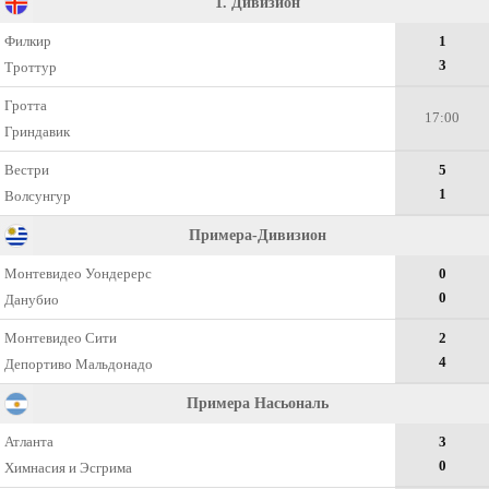
1. Дивизион
Филкир
1
3
Троттур
Гротта
17:00
Гриндавик
Вестри
5
1
Волсунгур
Примера-Дивизион
Монтевидео Уондерерс
0
0
Данубио
Монтевидео Сити
2
4
Депортиво Мальдонадо
Примера Насьональ
Атланта
3
0
Химнасия и Эсгрима