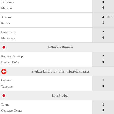
Танзания
0
0
Малави
Замбия
4
ПЕН
1
Кения
Палестина
2
0
Малайзия
J-Лига - Финал
Касима Антлерс
2
0
Виссел Кобе
Switzerland play-offs - Полуфиналы
Серветт
1
0
Таверне
Плей-офф
Токио
1
3
Середзо Осака