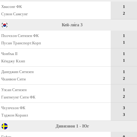
Хвасонг ФК
1
2
Сувон Самсунг
Кей-ли́га 3
Пхочхон Ситизен ФК
1
1
Пусан Транспорт.Корп
Чонбък II
1
1
Кёнджу Кхнп
Дангджин Ситизен
1
2
Чханвон Сити
Улсан Ситизен
1
2
Гангнеунг Сити ФК
Чхунчхон ФК
3
3
Тэджон Кораил
Дивизион 1 - Юг
Гефле
0