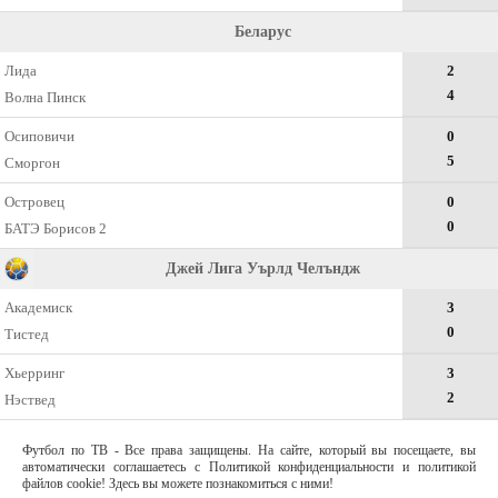
Беларус
Лида
2
4
Волна Пинск
Осиповичи
0
5
Сморгон
Островец
0
0
БАТЭ Борисов 2
Джей Лига Уърлд Челъндж
Академиск
3
0
Тистед
Хьерринг
3
2
Нэствед
Футбол по ТВ - Все права защищены. На сайте, который вы посещаете, вы
автоматически соглашаетесь с Политикой конфиденциальности и политикой
файлов cookie! Здесь вы можете познакомиться с ними!