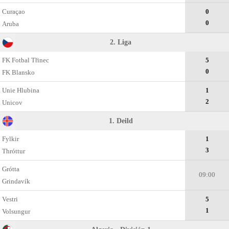
Curaçao
0
0
Aruba
2. Liga
FK Fotbal Třinec
5
0
FK Blansko
Unie Hlubina
1
2
Unicov
1. Deild
Fylkir
1
3
Thróttur
Grótta
09:00
Grindavík
Vestri
5
1
Volsungur