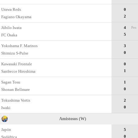
Urawa Reds
0
2
Fagiano Okayama
Júbilo Iwata
4
Pen
5
FC Osaka
Yokohama F. Marinos
3
0
Shimizu S-Pulse
Kawasaki Frontale
0
1
Sanfrecce Hiroshima
Sagan Tosu
1
0
Shonan Bellmare
Tokushima Vortis
2
0
Iwaki
Amistosos (W)
Japón
5
0
Sudáfrica