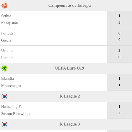
Campeonato dе Europa
Serbia
1
3
Kazajistán
Portugal
0
0
Grecia
Ucrania
2
0
Letonia
UEFA Euro U19
Islandia
1
1
Montenegro
K League 2
Hwaseong Fc
1
2
Suwon Bluewings
K League 3