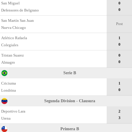
San Miguel
0
0
Defensores de Belgrano
San Martín San Juan
Post
Nueva Chicago
Atlético Rafaela
1
0
Colegiales
Tristan Suarez
0
0
Almagro
Serie B
Criciuma
1
0
Londrina
Segunda Division - Clausura
Deportivo Lara
2
3
Urena
Primera B