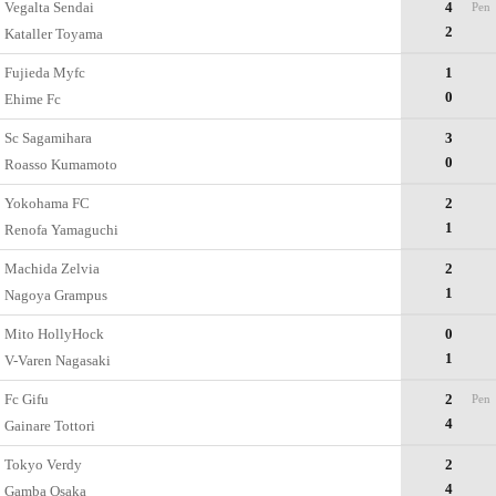
Vegalta Sendai
4
Pen
2
Kataller Toyama
Fujieda Myfc
1
0
Ehime Fc
Sc Sagamihara
3
0
Roasso Kumamoto
Yokohama FC
2
1
Renofa Yamaguchi
Machida Zelvia
2
1
Nagoya Grampus
Mito HollyHock
0
1
V-Varen Nagasaki
Fc Gifu
2
Pen
4
Gainare Tottori
Tokyo Verdy
2
4
Gamba Osaka