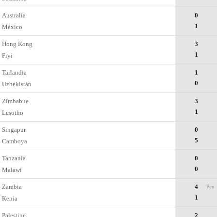
Australia
0
1
México
Hong Kong
3
1
Fiyi
Tailandia
1
0
Uzbekistán
Zimbabue
3
1
Lesotho
Singapur
0
5
Camboya
Tanzania
0
0
Malawi
Zambia
4
Pen
1
Kenia
Palestine
2