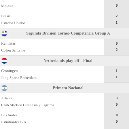
0
Malasia
Brasil
2
1
Estados Unidos
Segunda Division Torneo Competencia Group A
Rentistas
0
2
Colón Santa Fe
Netherlands play-off - Final
Groningen
1
1
Jong Sparta Rotterdam
Primera Nacional
Atlanta
3
0
Club Atlético Gimnasia y Esgrima
Los Andes
0
0
Estudiantes B.A.