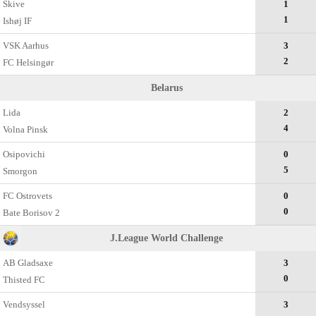
Skive
1
1
Ishøj IF
VSK Aarhus
3
2
FC Helsingør
Belarus
Lida
2
4
Volna Pinsk
Osipovichi
0
5
Smorgon
FC Ostrovets
0
0
Bate Borisov 2
J.League World Challenge
AB Gladsaxe
3
0
Thisted FC
Vendsyssel
3