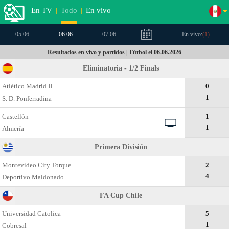
En TV
|
Todo
|
En vivo
05.06
06.06
07.06
En vivo:
(
1
)
Resultados en vivo y partidos | Fútbol el 06.06.2026
Eliminatoria - 1/2 Finals
Atlético Madrid II
0
1
S. D. Ponferradina
Castellón
1
1
Almería
Primera División
Montevideo City Torque
2
4
Deportivo Maldonado
FA Cup Chile
Universidad Catolica
5
1
Cobresal