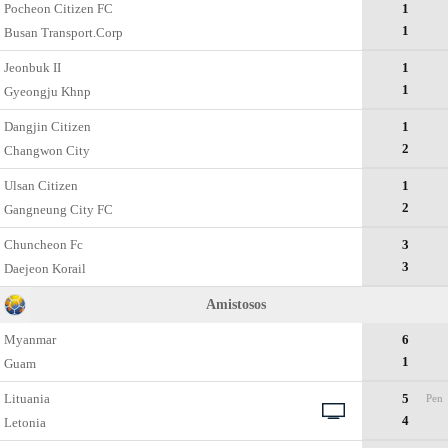
Pocheon Citizen FC
1
1
Busan Transport.Corp
Jeonbuk II
1
1
Gyeongju Khnp
Dangjin Citizen
1
2
Changwon City
Ulsan Citizen
1
2
Gangneung City FC
Chuncheon Fc
3
3
Daejeon Korail
Amistosos
Myanmar
6
1
Guam
Lituania
5
Pen
4
Letonia