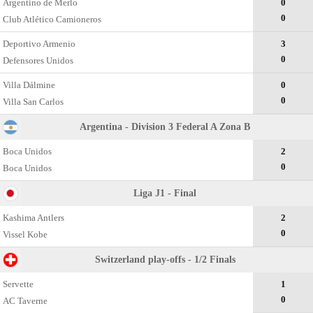
Argentino de Merlo
0
0
Club Atlético Camioneros
Deportivo Armenio
3
0
Defensores Unidos
Villa Dálmine
0
0
Villa San Carlos
Argentina - Division 3 Federal A Zona B
Boca Unidos
2
0
Boca Unidos
Liga J1 - Final
Kashima Antlers
2
0
Vissel Kobe
Switzerland play-offs - 1/2 Finals
Servette
1
0
AC Taverne