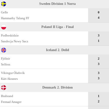
Sweden Division 1 Norra
Gefle
0
4
Hammarby Talang FF
Poland II Liga - Final
Podbeskidzie
3
1
Sandecja Nowy Sacz
Iceland 2. Deild
Fjölnir
2
3
Selfoss
Víkingur Ólafsvík
3
3
Kári Akranes
Denmark 2. Division
Brabrand
1
2
Fremad Amager