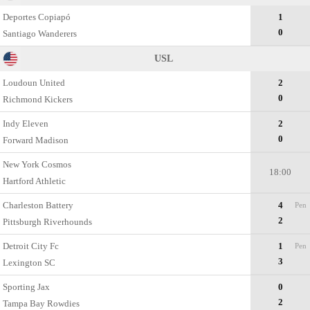
Deportes Copiapó
1
0
Santiago Wanderers
USL
Loudoun United
2
0
Richmond Kickers
Indy Eleven
2
0
Forward Madison
New York Cosmos
18:00
Hartford Athletic
Charleston Battery
4
Pen
2
Pittsburgh Riverhounds
Detroit City Fc
1
Pen
3
Lexington SC
Sporting Jax
0
2
Tampa Bay Rowdies