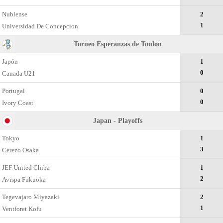
Nublense
2
1
Universidad De Concepcion
Torneo Esperanzas de Toulon
Japón
1
0
Canada U21
Portugal
0
0
Ivory Coast
Japan - Playoffs
Tokyo
1
3
Cerezo Osaka
JEF United Chiba
1
2
Avispa Fukuoka
Tegevajaro Miyazaki
2
1
Ventforet Kofu