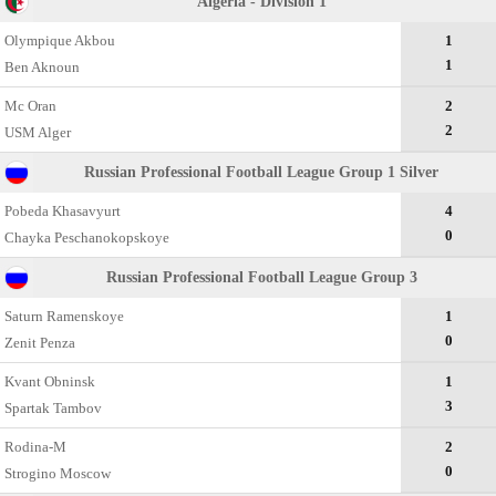
Algeria - División 1
Olympique Akbou
1
1
Ben Aknoun
Mc Oran
2
2
USM Alger
Russian Professional Football League Group 1 Silver
Pobeda Khasavyurt
4
0
Chayka Peschanokopskoye
Russian Professional Football League Group 3
Saturn Ramenskoye
1
0
Zenit Penza
Kvant Obninsk
1
3
Spartak Tambov
Rodina-M
2
0
Strogino Moscow