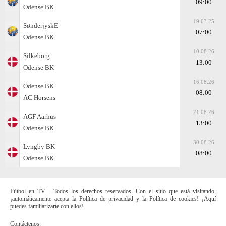
09:00
Odense BK
19.03.25
SønderjyskE
07:00
Odense BK
10.08.26
Silkeborg
13:00
Odense BK
16.08.26
Odense BK
08:00
AC Horsens
21.08.26
AGF Aarhus
13:00
Odense BK
30.08.26
Lyngby BK
08:00
Odense BK
Fútbol en TV - Todos los derechos reservados. Con el sitio que está visitando,
¡automáticamente acepta la Política de privacidad y la Política de cookies! ¡Aquí
puedes familiarizarte con ellos!
Contáctenos: