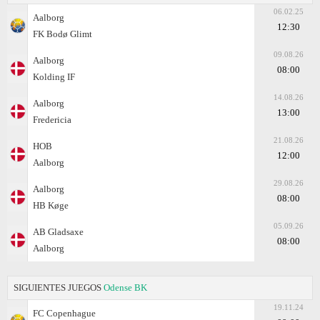
06.02.25
Aalborg
12:30
FK Bodø Glimt
09.08.26
Aalborg
08:00
Kolding IF
14.08.26
Aalborg
13:00
Fredericia
21.08.26
HOB
12:00
Aalborg
29.08.26
Aalborg
08:00
HB Køge
05.09.26
AB Gladsaxe
08:00
Aalborg
SIGUIENTES JUEGOS
Odense BK
19.11.24
FC Copenhague