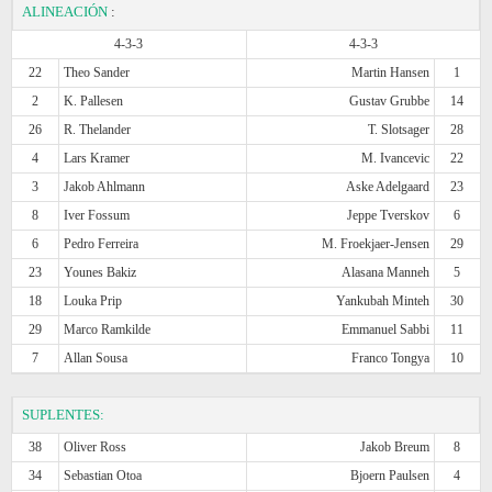
ALINEACIÓN
:
4-3-3
4-3-3
22
Theo Sander
Martin Hansen
1
2
K. Pallesen
Gustav Grubbe
14
26
R. Thelander
T. Slotsager
28
4
Lars Kramer
M. Ivancevic
22
3
Jakob Ahlmann
Aske Adelgaard
23
8
Iver Fossum
Jeppe Tverskov
6
6
Pedro Ferreira
M. Froekjaer-Jensen
29
23
Younes Bakiz
Alasana Manneh
5
18
Louka Prip
Yankubah Minteh
30
29
Marco Ramkilde
Emmanuel Sabbi
11
7
Allan Sousa
Franco Tongya
10
SUPLENTES:
38
Oliver Ross
Jakob Breum
8
34
Sebastian Otoa
Bjoern Paulsen
4