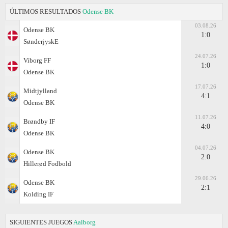
ÚLTIMOS RESULTADOS
Odense BK
03.08.26
Odense BK
1:0
SønderjyskE
24.07.26
Viborg FF
1:0
Odense BK
17.07.26
Midtjylland
4:1
Odense BK
11.07.26
Brøndby IF
4:0
Odense BK
04.07.26
Odense BK
2:0
Hillerød Fodbold
29.06.26
Odense BK
2:1
Kolding IF
SIGUIENTES JUEGOS
Aalborg