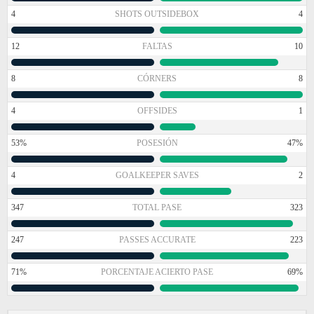
4
SHOTS OUTSIDEBOX
4
12
FALTAS
10
8
CÓRNERS
8
4
OFFSIDES
1
53%
POSESIÓN
47%
4
GOALKEEPER SAVES
2
347
TOTAL PASE
323
247
PASSES ACCURATE
223
71%
PORCENTAJE ACIERTO PASE
69%