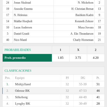
24
Jonas Skulstad
N. Mickelson
2
19
Anosike Ementa
H. Christian Bernat
13
17
N. Helenius
Bashkim Kadrii
9
14
Malthe Hoejholt
Kenneth Zohore
17
10
Lucas Andersen
Musa Juwara
18
5
Daniel Granli
A. Elis Thrandarson
19
40
Nico Mantl
Charly Horneman
21
PROBABILIDADES
1
X
2
Prob. promedio
1.85
3.75
4.20
CLASIFICACIONES
Pos.
Equipo
PJ
DG
Pt.
1.
Midtjylland
32
55-39
51
2.
Odense BK
32
47-53
46
3.
Silkeborg
32
44-49
41
4.
Lyngby BK
32
30-49
28