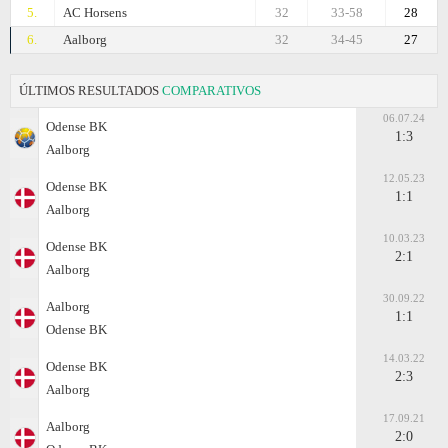
5.
AC Horsens
32
33-58
28
6.
Aalborg
32
34-45
27
ÚLTIMOS RESULTADOS
COMPARATIVOS
06.07.24
Odense BK
1:3
Aalborg
12.05.23
Odense BK
1:1
Aalborg
10.03.23
Odense BK
2:1
Aalborg
30.09.22
Aalborg
1:1
Odense BK
14.03.22
Odense BK
2:3
Aalborg
17.09.21
Aalborg
2:0