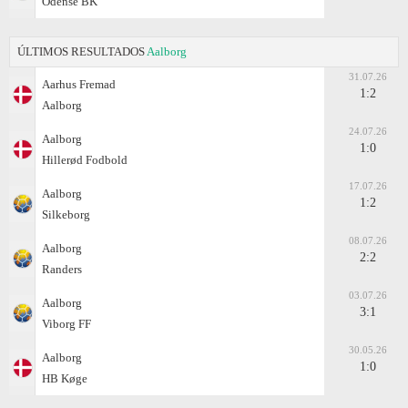
Odense BK
ÚLTIMOS RESULTADOS
Aalborg
31.07.26
Aarhus Fremad
1:2
Aalborg
24.07.26
Aalborg
1:0
Hillerød Fodbold
17.07.26
Aalborg
1:2
Silkeborg
08.07.26
Aalborg
2:2
Randers
03.07.26
Aalborg
3:1
Viborg FF
30.05.26
Aalborg
1:0
HB Køge