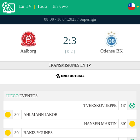
En TV
|
Todo
|
En vivo
08:00 / 10.04.2023 / Superliga
2:3
Aalborg
Odense BK
[ 0:2 ]
TRANSMISIONES EN TV
JUEGO
EVENTOS
TVERSKOV JEPPE
13'
30'
AHLMANN JAKOB
HANSEN MARTIN
30'
30'
BAKIZ YOUNES