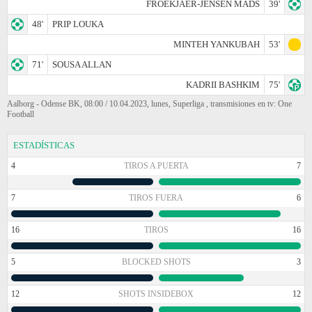
FROEKJAER-JENSEN MADS
39'
48'
PRIP LOUKA
MINTEH YANKUBAH
53'
71'
SOUSA ALLAN
KADRII BASHKIM
75'
Aalborg - Odense BK, 08:00 / 10.04.2023, lunes, Superliga , transmisiones en tv: One
Football
ESTADÍSTICAS
4
TIROS A PUERTA
7
7
TIROS FUERA
6
16
TIROS
16
5
BLOCKED SHOTS
3
12
SHOTS INSIDEBOX
12