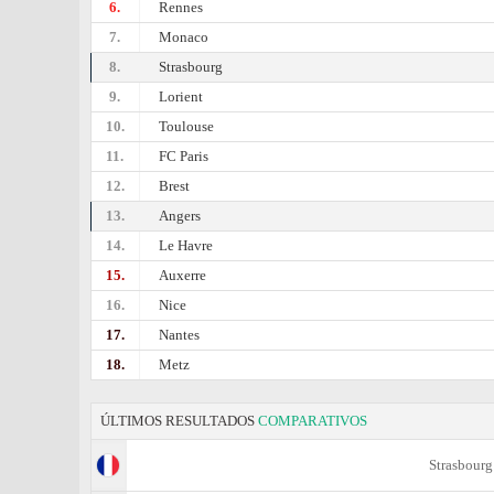
6.
Rennes
7.
Monaco
8.
Strasbourg
9.
Lorient
10.
Toulouse
11.
FC Paris
12.
Brest
13.
Angers
14.
Le Havre
15.
Auxerre
16.
Nice
17.
Nantes
18.
Metz
ÚLTIMOS RESULTADOS
COMPARATIVOS
Strasbourg