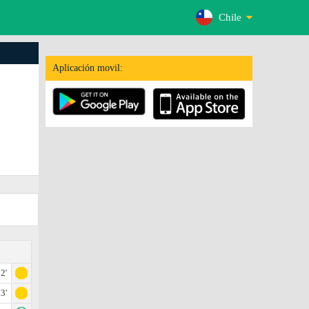
Chile
Aplicación movil:
2'
3'