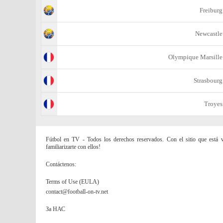
Freiburg
Newcastle
Olympique Marsille
Strasbourg
Troyes
Fútbol en TV - Todos los derechos reservados. Con el sitio que está vi
familiarizarte con ellos!
Contáctenos:
Terms of Use (EULA)
contact@football-on-tv.net
За НАС