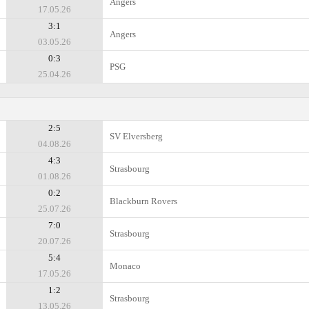
Angers
17.05.26
3:1
Angers
03.05.26
0:3
PSG
25.04.26
2:5
SV Elversberg
04.08.26
4:3
Strasbourg
01.08.26
0:2
Blackburn Rovers
25.07.26
7:0
Strasbourg
20.07.26
5:4
Monaco
17.05.26
1:2
Strasbourg
13.05.26