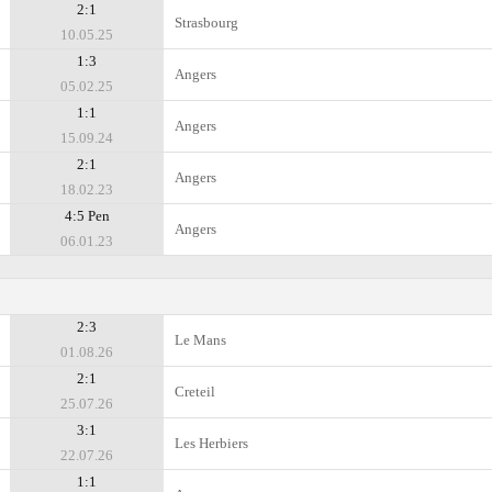
2:1
Strasbourg
10.05.25
1:3
Angers
05.02.25
1:1
Angers
15.09.24
2:1
Angers
18.02.23
4:5 Pen
Angers
06.01.23
2:3
Le Mans
01.08.26
2:1
Creteil
25.07.26
3:1
Les Herbiers
22.07.26
1:1