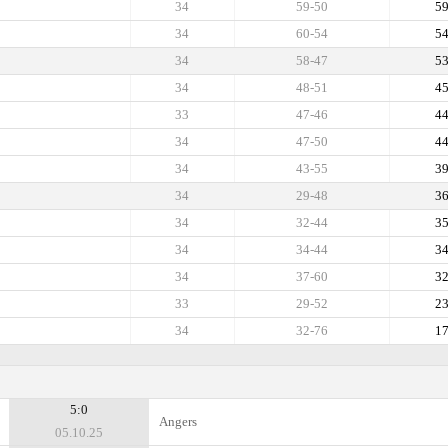
34
59-50
5
34
60-54
5
34
58-47
5
34
48-51
4
33
47-46
4
34
47-50
4
34
43-55
3
34
29-48
3
34
32-44
3
34
34-44
3
34
37-60
3
33
29-52
2
34
32-76
1
5:0
Angers
05.10.25