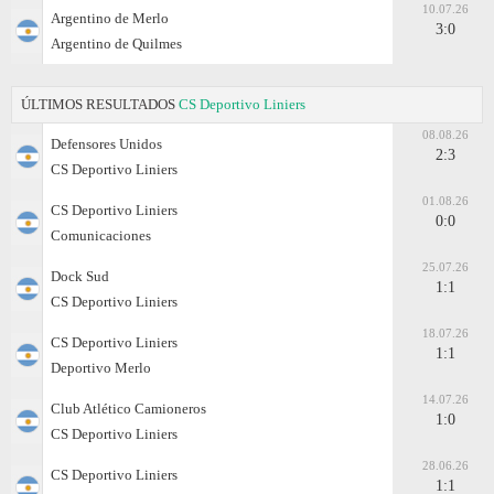
10.07.26
Argentino de Merlo
3:0
Argentino de Quilmes
ÚLTIMOS RESULTADOS
CS Deportivo Liniers
08.08.26
Defensores Unidos
2:3
CS Deportivo Liniers
01.08.26
CS Deportivo Liniers
0:0
Comunicaciones
25.07.26
Dock Sud
1:1
CS Deportivo Liniers
18.07.26
CS Deportivo Liniers
1:1
Deportivo Merlo
14.07.26
Club Atlético Camioneros
1:0
CS Deportivo Liniers
28.06.26
CS Deportivo Liniers
1:1