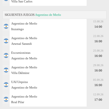
Villa San Carlos
SIGUIENTES JUEGOS
Argentino de Merlo
15.08.26
Argentino de Merlo
14:00
Ituzaingo
22.08.26
Argentino de Merlo
16:00
Arsenal Sarandi
25.08.26
Excursionistas
16:00
Argentino de Merlo
29.08.26
Argentino de Merlo
16:00
Villa Dálmine
05.09.26
UAI Urquiza
16:00
Argentino de Merlo
12.09.26
Argentino de Merlo
17:00
Real Pilar