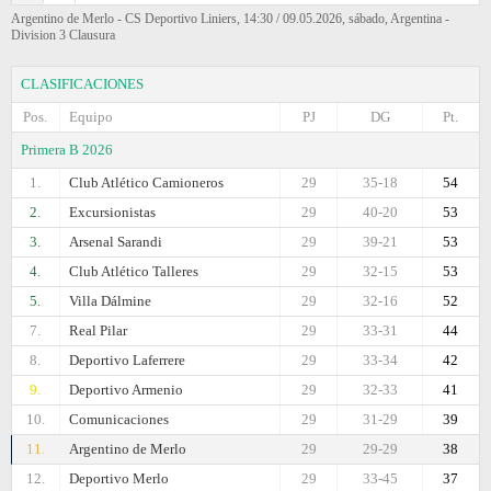
Argentino de Merlo - CS Deportivo Liniers, 14:30 / 09.05.2026, sábado, Argentina -
Division 3 Clausura
CLASIFICACIONES
Pos.
Equipo
PJ
DG
Pt.
Primera B 2026
1.
Club Atlético Camioneros
29
35-18
54
2.
Excursionistas
29
40-20
53
3.
Arsenal Sarandi
29
39-21
53
4.
Club Atlético Talleres
29
32-15
53
5.
Villa Dálmine
29
32-16
52
7.
Real Pilar
29
33-31
44
8.
Deportivo Laferrere
29
33-34
42
9.
Deportivo Armenio
29
32-33
41
10.
Comunicaciones
29
31-29
39
11.
Argentino de Merlo
29
29-29
38
12.
Deportivo Merlo
29
33-45
37