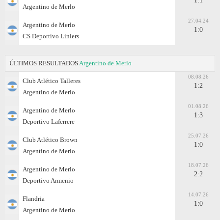
1:1
Argentino de Merlo
27.04.24
Argentino de Merlo
1:0
CS Deportivo Liniers
ÚLTIMOS RESULTADOS
Argentino de Merlo
08.08.26
Club Atlético Talleres
1:2
Argentino de Merlo
01.08.26
Argentino de Merlo
1:3
Deportivo Laferrere
25.07.26
Club Atlético Brown
1:0
Argentino de Merlo
18.07.26
Argentino de Merlo
2:2
Deportivo Armenio
14.07.26
Flandria
1:0
Argentino de Merlo