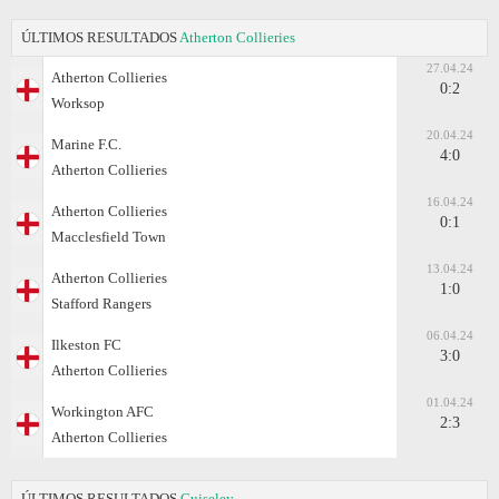
ÚLTIMOS RESULTADOS
Atherton Collieries
27.04.24
Atherton Collieries
0:2
Worksop
20.04.24
Marine F.C.
4:0
Atherton Collieries
16.04.24
Atherton Collieries
0:1
Macclesfield Town
13.04.24
Atherton Collieries
1:0
Stafford Rangers
06.04.24
Ilkeston FC
3:0
Atherton Collieries
01.04.24
Workington AFC
2:3
Atherton Collieries
ÚLTIMOS RESULTADOS
Guiseley