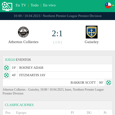
En TV
|
Todo
|
En vivo
10:00 / 10.04.2023 / Northern Premier League Premier Division
2:1
Atherton Collieries
Guiseley
[ 1:0 ]
JUEGO
EVENTOS
19'
ROONEY ADAM
49'
FITZMARTIN JAY
BAKKOR SCOTT
90'
Atherton Collieries - Guiseley, 10:00 / 10.04.2023, lunes, Northern Premier League
Premier Division
CLASIFICACIONES
Pos.
Equipo
PJ
DG
Pt.