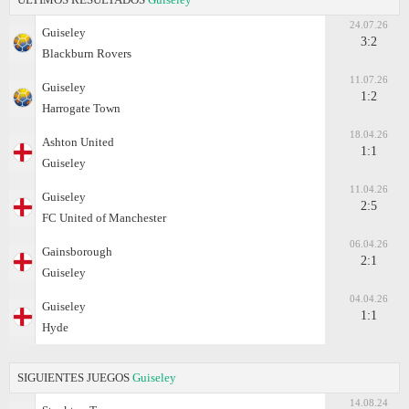
24.07.26
Guiseley
3:2
Blackburn Rovers
11.07.26
Guiseley
1:2
Harrogate Town
18.04.26
Ashton United
1:1
Guiseley
11.04.26
Guiseley
2:5
FC United of Manchester
06.04.26
Gainsborough
2:1
Guiseley
04.04.26
Guiseley
1:1
Hyde
SIGUIENTES JUEGOS
Guiseley
14.08.24