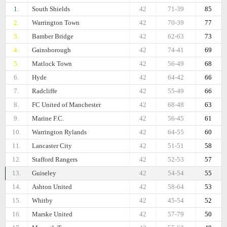
1.
South Shields
42
71-39
85
2.
Warrington Town
42
70-39
77
3.
Bamber Bridge
42
62-63
73
4.
Gainsborough
42
74-41
69
5.
Matlock Town
42
56-49
68
6.
Hyde
42
64-42
66
7.
Radcliffe
42
55-49
66
8.
FC United of Manchester
42
68-48
63
9.
Marine F.C.
42
56-45
61
10.
Warrington Rylands
42
64-55
60
11.
Lancaster City
42
51-51
58
12.
Stafford Rangers
42
52-53
57
13.
Guiseley
42
54-54
55
14.
Ashton United
42
58-64
53
15.
Whitby
42
45-54
52
16.
Marske United
42
57-79
50