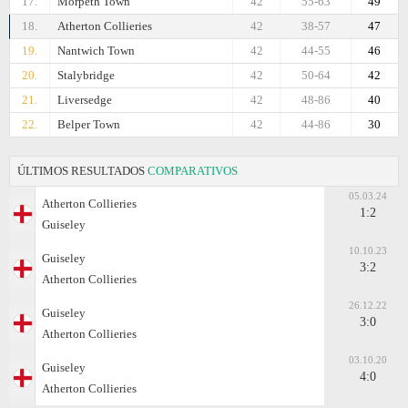
17.
Morpeth Town
42
55-63
49
18.
Atherton Collieries
42
38-57
47
19.
Nantwich Town
42
44-55
46
20.
Stalybridge
42
50-64
42
21.
Liversedge
42
48-86
40
22.
Belper Town
42
44-86
30
ÚLTIMOS RESULTADOS
COMPARATIVOS
05.03.24
Atherton Collieries
1:2
Guiseley
10.10.23
Guiseley
3:2
Atherton Collieries
26.12.22
Guiseley
3:0
Atherton Collieries
03.10.20
Guiseley
4:0
Atherton Collieries