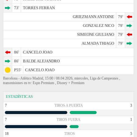
73'
TORRES FERRAN
GRIEZMANN ANTOINE
79'
GONZALEZ NICO
79'
SIMEONE GIULIANO
79'
ALMADA THIAGO
79'
86'
CANCELO JOAO
86'
BALDE ALEJANDRO
P55'
CANCELO JOAO
Barcelona - Atlético Madrid, 15:00 / 08.04.2026, miercoles, Liga de Campeones ,
transmisiones en tv: Espn Premium , Disney + Premium
ESTADÍSTICAS
7
TIROS A PUERTA
3
7
TIROS FUERA
1
18
TIROS
5