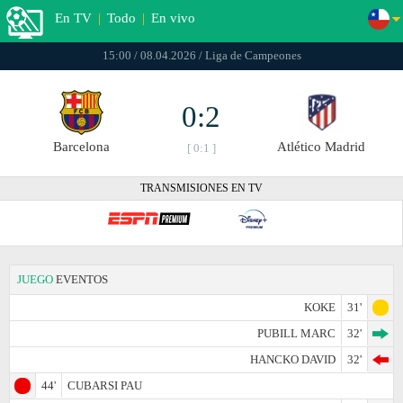
En TV
|
Todo
|
En vivo
15:00 / 08.04.2026 / Liga de Campeones
0:2
Barcelona
Atlético Madrid
[ 0:1 ]
TRANSMISIONES EN TV
JUEGO
EVENTOS
KOKE
31'
PUBILL MARC
32'
HANCKO DAVID
32'
44'
CUBARSI PAU