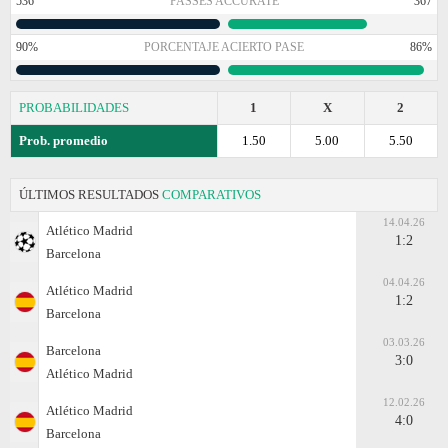
536
PASSES ACCURATE
367
90%
PORCENTAJE ACIERTO PASE
86%
PROBABILIDADES
1
X
2
Prob. promedio
1.50
5.00
5.50
ÚLTIMOS RESULTADOS
COMPARATIVOS
14.04.26
Atlético Madrid
1:2
Barcelona
04.04.26
Atlético Madrid
1:2
Barcelona
03.03.26
Barcelona
3:0
Atlético Madrid
12.02.26
Atlético Madrid
4:0
Barcelona