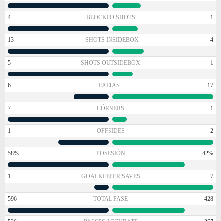
4
BLOCKED SHOTS
1
13
SHOTS INSIDEBOX
4
5
SHOTS OUTSIDEBOX
1
6
FALTAS
17
7
CÓRNERS
1
1
OFFSIDES
2
58%
POSESIÓN
42%
1
GOALKEEPER SAVES
7
596
TOTAL PASE
428