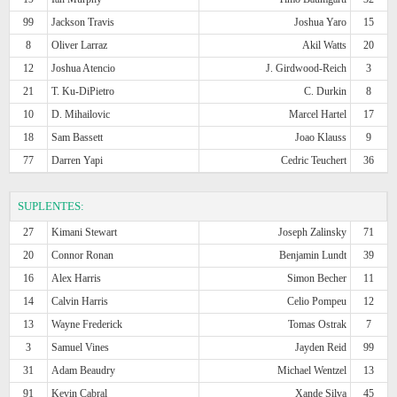
99
Jackson Travis
Joshua Yaro
15
8
Oliver Larraz
Akil Watts
20
12
Joshua Atencio
J. Girdwood-Reich
3
21
T. Ku-DiPietro
C. Durkin
8
10
D. Mihailovic
Marcel Hartel
17
18
Sam Bassett
Joao Klauss
9
77
Darren Yapi
Cedric Teuchert
36
SUPLENTES:
27
Kimani Stewart
Joseph Zalinsky
71
20
Connor Ronan
Benjamin Lundt
39
16
Alex Harris
Simon Becher
11
14
Calvin Harris
Celio Pompeu
12
13
Wayne Frederick
Tomas Ostrak
7
3
Samuel Vines
Jayden Reid
99
31
Adam Beaudry
Michael Wentzel
13
91
Kevin Cabral
Xande Silva
45