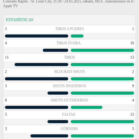
Colorado Rapids - St. Louis City, 21:30 / 24.05.2025, sábado, MLS , transmisiones en tv:
Apple TV
ESTADÍSTICAS
5
TIROS A PUERTA
1
4
TIROS FUERA
10
11
TIROS
13
2
BLOCKED SHOTS
2
3
SHOTS INSIDEBOX
9
8
SHOTS OUTSIDEBOX
4
5
FALTAS
15
3
CÓRNERS
5