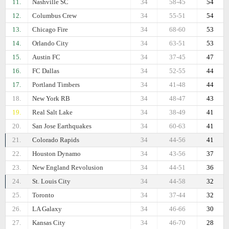
11.
Nashville SC
34
58-45
54
12.
Columbus Crew
34
55-51
54
13.
Chicago Fire
34
68-60
53
14.
Orlando City
34
63-51
53
15.
Austin FC
34
37-45
47
16.
FC Dallas
34
52-55
44
17.
Portland Timbers
34
41-48
44
18.
New York RB
34
48-47
43
19.
Real Salt Lake
34
38-49
41
20.
San Jose Earthquakes
34
60-63
41
21.
Colorado Rapids
34
44-56
41
22.
Houston Dynamo
34
43-56
37
23.
New England Revolusion
34
44-51
36
24.
St. Louis City
34
44-58
32
25.
Toronto
34
37-44
32
26.
LA Galaxy
34
46-66
30
27.
Kansas City
34
46-70
28