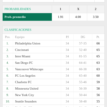
PROBABILIDADES
1
X
2
Prob. promedio
1.91
4.00
3.50
CLASIFICACIONES
Pos.
Equipo
PJ
DG
Pt.
1.
Philadelphia Union
34
57-35
66
2.
Cincinnati
34
52-40
65
3.
Inter Miami
34
81-55
65
4.
San Diego FC
34
64-41
63
5.
Vancouver Whitecaps
34
66-38
63
6.
FC Los Angeles
34
65-40
60
7.
Charlotte FC
34
55-46
59
8.
Minnesota United
34
56-39
58
9.
New York City
34
50-44
56
10.
Seattle Sounders
34
58-48
55