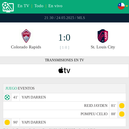
En TV
|
Todo
|
En vivo
21:30 / 24.05.2025 / MLS
1:0
Colorado Rapids
St. Louis City
[ 1:0 ]
TRANSMISIONES EN TV
JUEGO
EVENTOS
41'
YAPI DARREN
REID JAYDEN
81'
POMPEU CELIO
88'
90'
YAPI DARREN