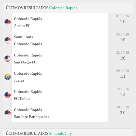
ÚLTIMOS RESULTADOS
Colorado Rapids
01.08.26
Colorado Rapids
1:0
Austin FC
25.07.26
Saint Louis
1:0
Colorado Rapids
22.07.26
Colorado Rapids
1:0
San Diego FC
09.07.26
Colorado Rapids
1:1
Juаrez
23.05.26
Colorado Rapids
1:2
FC Dallas
20.05.26
Colorado Rapids
2:0
San Jose Earthquakes
ÚLTIMOS RESULTADOS
St. Louis City