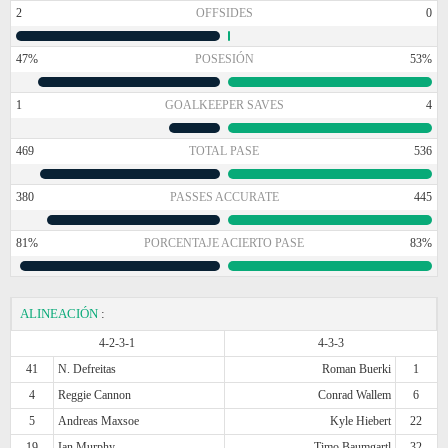
2
OFFSIDES
0
47%
POSESIÓN
53%
1
GOALKEEPER SAVES
4
469
TOTAL PASE
536
380
PASSES ACCURATE
445
81%
PORCENTAJE ACIERTO PASE
83%
ALINEACIÓN
:
4-2-3-1
4-3-3
41
N. Defreitas
Roman Buerki
1
4
Reggie Cannon
Conrad Wallem
6
5
Andreas Maxsoe
Kyle Hiebert
22
19
Ian Murphy
Timo Baumgartl
32