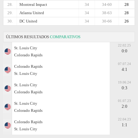
28.
Montreal Impact
34
34-60
28
29.
Atlanta United
34
38-63
28
30.
DC United
34
30-66
26
ÚLTIMOS RESULTADOS
COMPARATIVOS
22.02.25
St. Louis City
0:0
Colorado Rapids
07.07.24
Colorado Rapids
4:1
St. Louis City
19.06.24
St. Louis City
0:3
Colorado Rapids
01.07.23
St. Louis City
2:0
Colorado Rapids
22.04.23
Colorado Rapids
1:1
St. Louis City