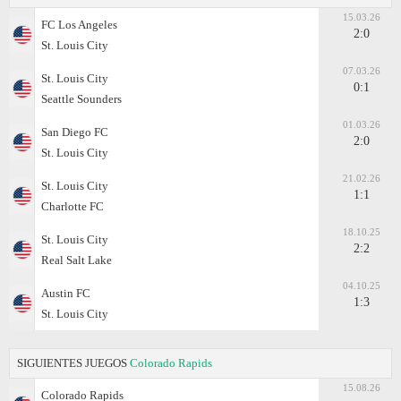
15.03.26
FC Los Angeles
2:0
St. Louis City
07.03.26
St. Louis City
0:1
Seattle Sounders
01.03.26
San Diego FC
2:0
St. Louis City
21.02.26
St. Louis City
1:1
Charlotte FC
18.10.25
St. Louis City
2:2
Real Salt Lake
04.10.25
Austin FC
1:3
St. Louis City
SIGUIENTES JUEGOS
Colorado Rapids
15.08.26
Colorado Rapids