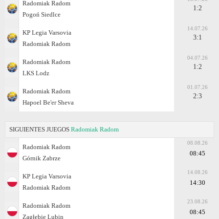
Radomiak Radom
1:2
Pogoń Siedlce
14.07.26
KP Legia Varsovia
3:1
Radomiak Radom
04.07.26
Radomiak Radom
1:2
LKS Lodz
01.07.26
Radomiak Radom
2:3
Hapoel Be'er Sheva
SIGUIENTES JUEGOS
Radomiak Radom
08.08.26
Radomiak Radom
08:45
Górnik Zabrze
14.08.26
KP Legia Varsovia
14:30
Radomiak Radom
23.08.26
Radomiak Radom
08:45
Zagłębie Lubin