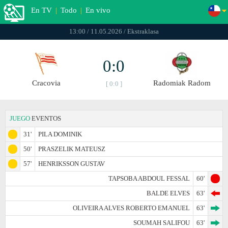
En TV
|
Todo
|
En vivo
13:00 / 11.05.2026 / Ekstraklasa
0:0
Cracovia
Radomiak Radom
[ 0:0 ]
JUEGO
EVENTOS
31'
PILA DOMINIK
50'
PRASZELIK MATEUSZ
57'
HENRIKSSON GUSTAV
TAPSOBA ABDOUL FESSAL
60'
BALDE ELVES
63'
OLIVEIRA ALVES ROBERTO EMANUEL
63'
SOUMAH SALIFOU
63'