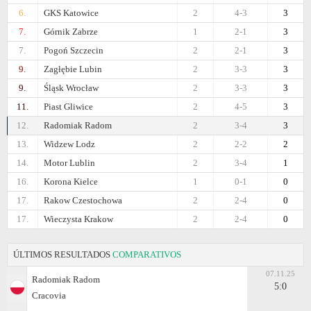
6.
GKS Katowice
2
4-3
3
7.
Górnik Zabrze
1
2-1
3
7.
Pogoń Szczecin
2
2-1
3
9.
Zagłębie Lubin
2
3-3
3
9.
Śląsk Wrocław
2
3-3
3
11.
Piast Gliwice
2
4-5
3
12.
Radomiak Radom
2
3-4
3
13.
Widzew Lodz
2
2-2
2
14.
Motor Lublin
2
3-4
1
16.
Korona Kielce
1
0-1
0
17.
Rakow Czestochowa
2
2-4
0
17.
Wieczysta Krakow
2
2-4
0
ÚLTIMOS RESULTADOS
COMPARATIVOS
07.11.25
Radomiak Radom
5:0
Cracovia