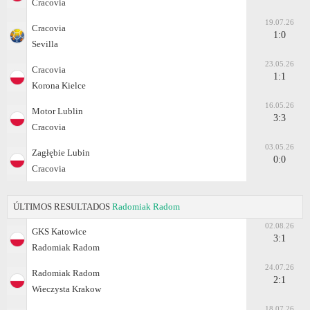
Cracovia
19.07.26
Cracovia
1:0
Sevilla
23.05.26
Cracovia
1:1
Korona Kielce
16.05.26
Motor Lublin
3:3
Cracovia
03.05.26
Zagłębie Lubin
0:0
Cracovia
ÚLTIMOS RESULTADOS
Radomiak Radom
02.08.26
GKS Katowice
3:1
Radomiak Radom
24.07.26
Radomiak Radom
2:1
Wieczysta Krakow
18.07.26