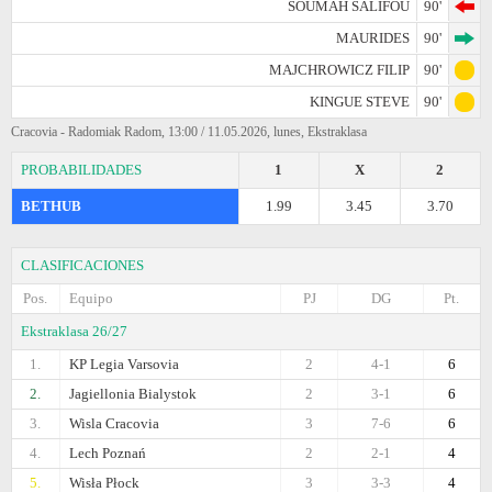
SOUMAH SALIFOU
90'
MAURIDES
90'
MAJCHROWICZ FILIP
90'
KINGUE STEVE
90'
Cracovia - Radomiak Radom, 13:00 / 11.05.2026, lunes, Ekstraklasa
PROBABILIDADES
1
X
2
BETHUB
1.99
3.45
3.70
CLASIFICACIONES
Pos.
Equipo
PJ
DG
Pt.
Ekstraklasa 26/27
1.
KP Legia Varsovia
2
4-1
6
2.
Jagiellonia Bialystok
2
3-1
6
3.
Wisla Cracovia
3
7-6
6
4.
Lech Poznań
2
2-1
4
5.
Wisła Płock
3
3-3
4