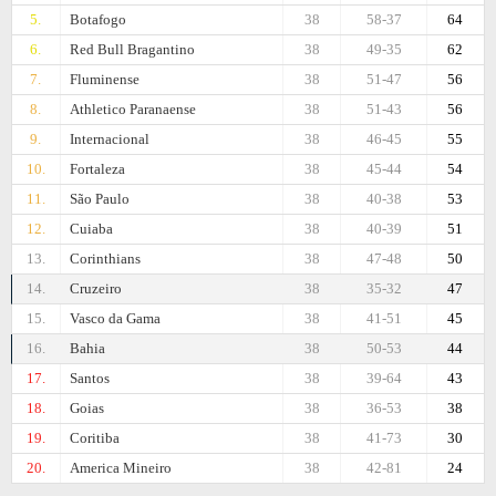
5.
Botafogo
38
58-37
64
6.
Red Bull Bragantino
38
49-35
62
7.
Fluminense
38
51-47
56
8.
Athletico Paranaense
38
51-43
56
9.
Internacional
38
46-45
55
10.
Fortaleza
38
45-44
54
11.
São Paulo
38
40-38
53
12.
Cuiaba
38
40-39
51
13.
Corinthians
38
47-48
50
14.
Cruzeiro
38
35-32
47
15.
Vasco da Gama
38
41-51
45
16.
Bahia
38
50-53
44
17.
Santos
38
39-64
43
18.
Goias
38
36-53
38
19.
Coritiba
38
41-73
30
20.
Amеrica Mineiro
38
42-81
24