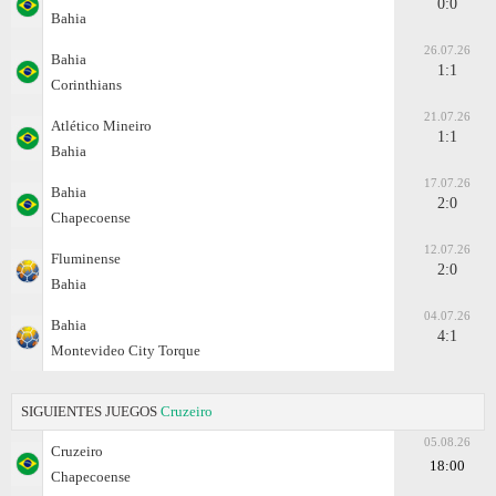
0:0
Bahia
26.07.26
Bahia
1:1
Corinthians
21.07.26
Atlético Mineiro
1:1
Bahia
17.07.26
Bahia
2:0
Chapecoense
12.07.26
Fluminense
2:0
Bahia
04.07.26
Bahia
4:1
Montevideo City Torque
SIGUIENTES JUEGOS
Cruzeiro
05.08.26
Cruzeiro
18:00
Chapecoense