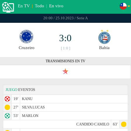
En TV
|
Todo
|
En vivo
20:00 / 25.10.2023 / Serie A
3:0
Cruzeiro
Bahia
[ 1:0 ]
TRANSMISIONES EN TV
JUEGO
EVENTOS
19'
KANU
27'
SILVA LUCAS
53'
MARLON
CANDIDO CAMILO
63'