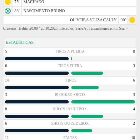
75'
MACHADO
88'
NASCIMENTO BRUNO
OLIVEIRA SOUZA CAULY
90'
Cruzeiro - Bahia, 20:00 / 25.10.2023, miercoles, Serie A , transmisiones en tv: Star +
ESTADÍSTICAS
5
TIROS A PUERTA
0
6
TIROS FUERA
3
14
TIROS
6
3
BLOCKED SHOTS
3
8
SHOTS INSIDEBOX
4
6
SHOTS OUTSIDEBOX
2
11
FALTAS
10