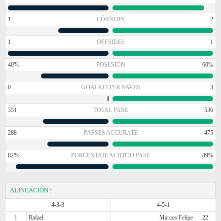
1
CÓRNERS
2
1
OFFSIDES
1
40%
POSESIÓN
60%
0
GOALKEEPER SAVES
3
351
TOTAL PASE
536
288
PASSES ACCURATE
475
82%
PORCENTAJE ACIERTO PASE
89%
ALINEACIÓN
:
4-3-3
4-5-1
1
Rafael
Marcos Felipe
22