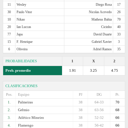
11
Wesley
Diego Rosa
17
30
Paulo Vitor
Nicolas Acevedo
26
10
Nikao
Matheus Bahia
79
20
Ian Luccas
Cicinho
40
77
Japa
David Duarte
33
15
F. Henrique
Gabriel Xavier
3
6
Oliveira
Adriel Ramos
35
PROBABILIDADES
1
X
2
Prob. promedio
1.91
3.25
4.75
CLASIFICACIONES
Pos.
Equipo
PJ
DG
Pt.
1.
Palmeiras
38
64-33
70
2.
Grêmio
38
63-56
68
3.
Atlético Mineiro
38
52-32
66
4.
Flamengo
38
56-42
66