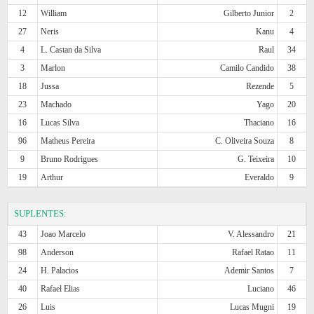
12
William
Gilberto Junior
2
27
Neris
Kanu
4
4
L. Castan da Silva
Raul
34
3
Marlon
Camilo Candido
38
18
Jussa
Rezende
5
23
Machado
Yago
20
16
Lucas Silva
Thaciano
16
96
Matheus Pereira
C. Oliveira Souza
8
9
Bruno Rodrigues
G. Teixeira
10
19
Arthur
Everaldo
9
SUPLENTES:
43
Joao Marcelo
V. Alessandro
21
98
Anderson
Rafael Ratao
11
24
H. Palacios
Ademir Santos
7
40
Rafael Elias
Luciano
46
26
Luis
Lucas Mugni
19