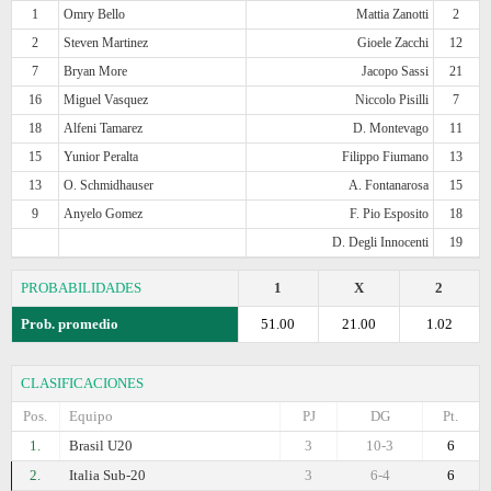
1
Omry Bello
Mattia Zanotti
2
2
Steven Martinez
Gioele Zacchi
12
7
Bryan More
Jacopo Sassi
21
16
Miguel Vasquez
Niccolo Pisilli
7
18
Alfeni Tamarez
D. Montevago
11
15
Yunior Peralta
Filippo Fiumano
13
13
O. Schmidhauser
A. Fontanarosa
15
9
Anyelo Gomez
F. Pio Esposito
18
D. Degli Innocenti
19
PROBABILIDADES
1
X
2
Prob. promedio
51.00
21.00
1.02
CLASIFICACIONES
Pos.
Equipo
PJ
DG
Pt.
1.
Brasil U20
3
10-3
6
2.
Italia Sub-20
3
6-4
6