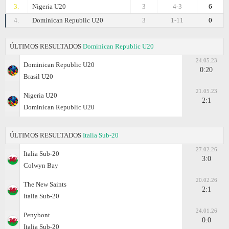
3.
Nigeria U20
3
4-3
6
4.
Dominican Republic U20
3
1-11
0
ÚLTIMOS RESULTADOS
Dominican Republic U20
24.05.23
Dominican Republic U20
0:20
Brasil U20
21.05.23
Nigeria U20
2:1
Dominican Republic U20
ÚLTIMOS RESULTADOS
Italia Sub-20
27.02.26
Italia Sub-20
3:0
Colwyn Bay
20.02.26
The New Saints
2:1
Italia Sub-20
24.01.26
Penybont
0:0
Italia Sub-20