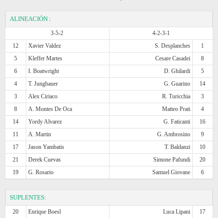
ALINEACIÓN
:
3-5-2
4-2-3-1
12
Xavier Valdez
S. Desplanches
1
5
Kleffer Martes
Cesare Casadei
8
6
I. Boatwright
D. Ghilardi
5
4
T. Jungbauer
G. Guarino
14
3
Alex Ciriaco
R. Turicchia
3
8
A. Montes De Oca
Matteo Prati
4
14
Yordy Alvarez
G. Faticanti
16
11
A. Martin
G. Ambrosino
9
17
Jason Yambatis
T. Baldanzi
10
21
Derek Cuevas
Simone Pafundi
20
19
G. Rosario
Samuel Giovane
6
SUPLENTES:
20
Enrique Boesl
Luca Lipani
17