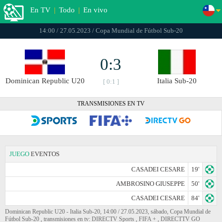
En TV
|
Todo
|
En vivo
14:00 / 27.05.2023 / Copa Mundial de Fútbol Sub-20
0:3
Dominican Republic U20
Italia Sub-20
[ 0:1 ]
TRANSMISIONES EN TV
JUEGO
EVENTOS
CASADEI CESARE
19'
AMBROSINO GIUSEPPE
50'
CASADEI CESARE
84'
Dominican Republic U20 - Italia Sub-20, 14:00 / 27.05.2023, sábado, Copa Mundial de
Fútbol Sub-20 , transmisiones en tv: DIRECTV Sports , FIFA + , DIRECTTV GO