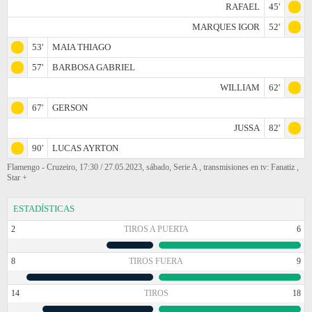
RAFAEL
45'
MARQUES IGOR
52'
53'
MAIA THIAGO
57'
BARBOSA GABRIEL
WILLIAM
62'
67'
GERSON
JUSSA
82'
90'
LUCAS AYRTON
Flamengo - Cruzeiro, 17:30 / 27.05.2023, sábado, Serie A , transmisiones en tv: Fanatiz ,
Star +
ESTADÍSTICAS
2
TIROS A PUERTA
6
8
TIROS FUERA
9
14
TIROS
18