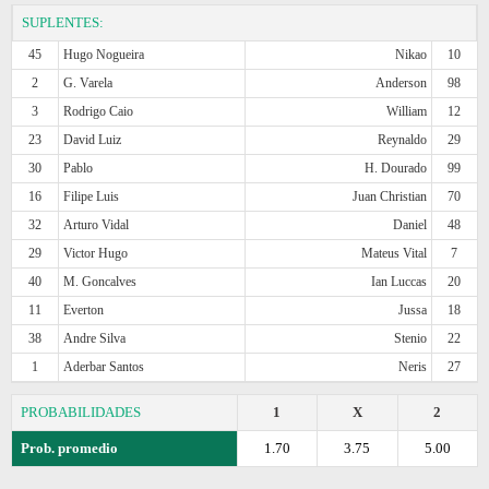
SUPLENTES:
45
Hugo Nogueira
Nikao
10
2
G. Varela
Anderson
98
3
Rodrigo Caio
William
12
23
David Luiz
Reynaldo
29
30
Pablo
H. Dourado
99
16
Filipe Luis
Juan Christian
70
32
Arturo Vidal
Daniel
48
29
Victor Hugo
Mateus Vital
7
40
M. Goncalves
Ian Luccas
20
11
Everton
Jussa
18
38
Andre Silva
Stenio
22
1
Aderbar Santos
Neris
27
PROBABILIDADES
1
X
2
Prob. promedio
1.70
3.75
5.00