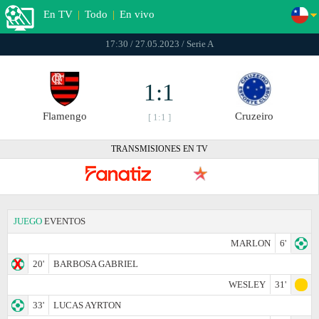
En TV
|
Todo
|
En vivo
17:30 / 27.05.2023 / Serie A
1:1
Flamengo
Cruzeiro
[ 1:1 ]
TRANSMISIONES EN TV
JUEGO
EVENTOS
MARLON
6'
20'
BARBOSA GABRIEL
WESLEY
31'
33'
LUCAS AYRTON