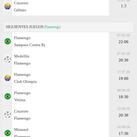
12.07.26
Cruzeiro
1:3
Grêmio
SIGUIENTES JUEGOS
Flamengo
07.02.26
Flamengo
22:00
Sampaio Correa Rj
07.05.26
Medellín
20:30
Flamengo
17.07.26
Flamengo
19:00
Club Olimpia
09.08.26
Flamengo
18:30
Vitória
12.08.26
Cruzeiro
20:30
Flamengo
16.08.26
Mirassol
17:30
Flamengo