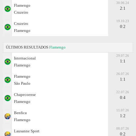
30.06.24
Flamengo
2:1
Cruzeiro
19.10.23
Cruzeiro
0:2
Flamengo
ÚLTIMOS RESULTADOS
Flamengo
29.07.26
Internacional
1:1
Flamengo
26.07.26
Flamengo
1:1
São Paulo
22.07.26
Chapecoense
0:4
Flamengo
11.07.26
Benfica
1:2
Flamengo
08.07.26
Lausanne Sport
0:2