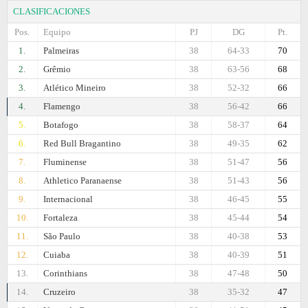
CLASIFICACIONES
Pos.
Equipo
PJ
DG
Pt.
1.
Palmeiras
38
64-33
70
2.
Grêmio
38
63-56
68
3.
Atlético Mineiro
38
52-32
66
4.
Flamengo
38
56-42
66
5.
Botafogo
38
58-37
64
6.
Red Bull Bragantino
38
49-35
62
7.
Fluminense
38
51-47
56
8.
Athletico Paranaense
38
51-43
56
9.
Internacional
38
46-45
55
10.
Fortaleza
38
45-44
54
11.
São Paulo
38
40-38
53
12.
Cuiaba
38
40-39
51
13.
Corinthians
38
47-48
50
14.
Cruzeiro
38
35-32
47