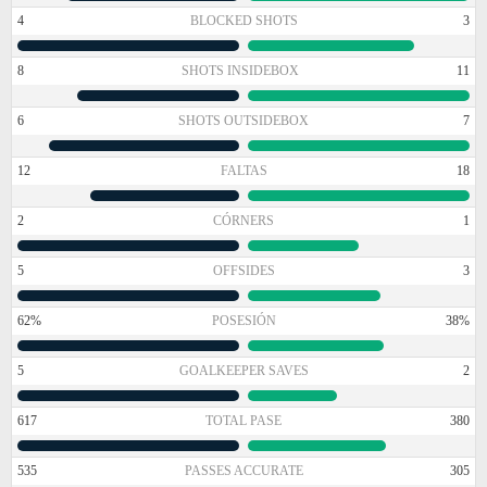
4
BLOCKED SHOTS
3
8
SHOTS INSIDEBOX
11
6
SHOTS OUTSIDEBOX
7
12
FALTAS
18
2
CÓRNERS
1
5
OFFSIDES
3
62%
POSESIÓN
38%
5
GOALKEEPER SAVES
2
617
TOTAL PASE
380
535
PASSES ACCURATE
305