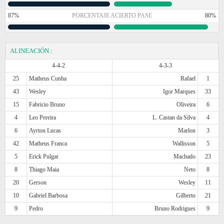
87%
PORCENTAJE ACIERTO PASE
80%
ALINEACIÓN
:
4-4-2
4-3-3
25
Matheus Cunha
Rafael
1
43
Wesley
Igor Marques
33
15
Fabricio Bruno
Oliveira
6
4
Leo Pereira
L. Castan da Silva
4
6
Ayrton Lucas
Marlon
3
42
Matheus Franca
Wallisson
5
5
Erick Pulgar
Machado
23
8
Thiago Maia
Neto
8
20
Gerson
Wesley
11
10
Gabriel Barbosa
Gilberto
21
9
Pedro
Bruno Rodrigues
9