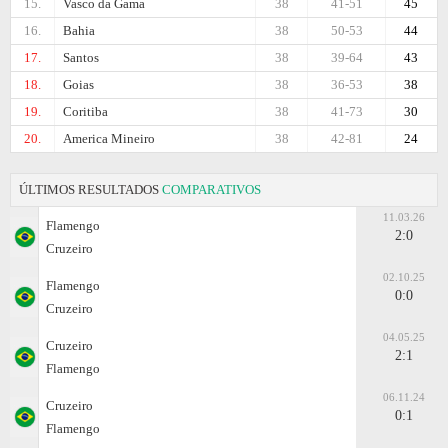
15.
Vasco da Gama
38
41-51
45
16.
Bahia
38
50-53
44
17.
Santos
38
39-64
43
18.
Goias
38
36-53
38
19.
Coritiba
38
41-73
30
20.
Amеrica Mineiro
38
42-81
24
ÚLTIMOS RESULTADOS
COMPARATIVOS
11.03.26
Flamengo
2:0
Cruzeiro
02.10.25
Flamengo
0:0
Cruzeiro
04.05.25
Cruzeiro
2:1
Flamengo
06.11.24
Cruzeiro
0:1
Flamengo