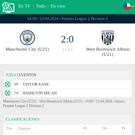
En TV
|
Todo
|
En vivo
14:00 / 12.04.2024 / Premier League 2 Division 2
2:0
Manchester City (U21)
West Bromwich Albion
[ 1:0 ]
(U21)
JUEGO
EVENTOS
39'
TAYLOR KANE
74'
HAMILTON MICAH
Manchester City (U21) - West Bromwich Albion (U21) , 14:00 / 12.04.2024, viernes,
Premier League 2 Division 2
CLASIFICACIONES
Pos.
Equipo
PJ
DG
Pt.