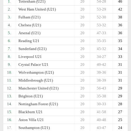
1.
Tottenham (U21)
20
54-28
46
2.
West Ham United (U21)
20
53-29
42
3.
Fulham (U21)
20
52-30
38
4.
Chelsea (U21)
20
53-32
36
5.
Arsenal (U21)
20
47-33
36
6.
Reading U21
20
35-35
35
7.
Sunderland (U21)
20
45-32
34
8.
Liverpool U21
20
34-27
33
9.
Crystal Palace U21
20
49-42
31
10.
Wolverhampton (U21)
20
39-36
31
11.
Middlesbrough (U21)
20
38-39
31
12.
Manchester United (U21)
20
56-43
29
13.
Brighton (U21)
20
35-38
29
14.
Nottingham Forest (U21)
20
30-33
28
15.
Blackburn U21
20
41-58
27
16.
Aston Villa U21
20
40-48
25
17.
Southampton (U21)
20
43-47
24