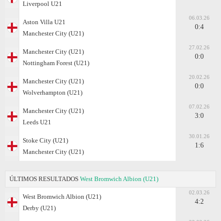
Liverpool U21
06.03.26
Aston Villa U21
0:4
Manchester City (U21)
27.02.26
Manchester City (U21)
0:0
Nottingham Forest (U21)
20.02.26
Manchester City (U21)
0:0
Wolverhampton (U21)
07.02.26
Manchester City (U21)
3:0
Leeds U21
30.01.26
Stoke City (U21)
1:6
Manchester City (U21)
ÚLTIMOS RESULTADOS
West Bromwich Albion (U21)
02.03.26
West Bromwich Albion (U21)
4:2
Derby (U21)