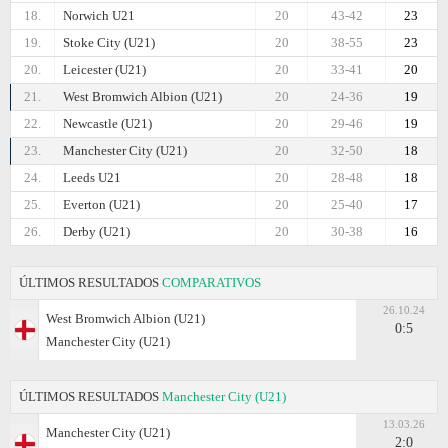
18.
Norwich U21
20
43-42
23
19.
Stoke City (U21)
20
38-55
23
20.
Leicester (U21)
20
33-41
20
21.
West Bromwich Albion (U21)
20
24-36
19
22.
Newcastle (U21)
20
29-46
19
23.
Manchester City (U21)
20
32-50
18
24.
Leeds U21
20
28-48
18
25.
Everton (U21)
20
25-40
17
26.
Derby (U21)
20
30-38
16
ÚLTIMOS RESULTADOS
COMPARATIVOS
26.10.24
West Bromwich Albion (U21)
0:5
Manchester City (U21)
ÚLTIMOS RESULTADOS
Manchester City (U21)
13.03.26
Manchester City (U21)
2:0