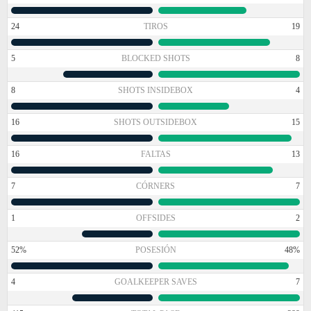
24
TIROS
19
5
BLOCKED SHOTS
8
8
SHOTS INSIDEBOX
4
16
SHOTS OUTSIDEBOX
15
16
FALTAS
13
7
CÓRNERS
7
1
OFFSIDES
2
52%
POSESIÓN
48%
4
GOALKEEPER SAVES
7