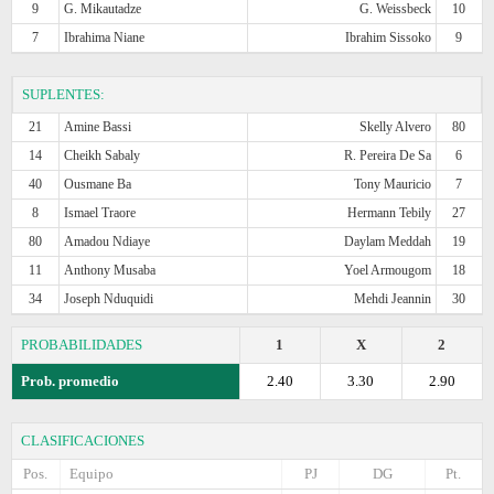
9
G. Mikautadze
G. Weissbeck
10
7
Ibrahima Niane
Ibrahim Sissoko
9
SUPLENTES:
21
Amine Bassi
Skelly Alvero
80
14
Cheikh Sabaly
R. Pereira De Sa
6
40
Ousmane Ba
Tony Mauricio
7
8
Ismael Traore
Hermann Tebily
27
80
Amadou Ndiaye
Daylam Meddah
19
11
Anthony Musaba
Yoel Armougom
18
34
Joseph Nduquidi
Mehdi Jeannin
30
PROBABILIDADES
1
X
2
Prob. promedio
2.40
3.30
2.90
CLASIFICACIONES
Pos.
Equipo
PJ
DG
Pt.