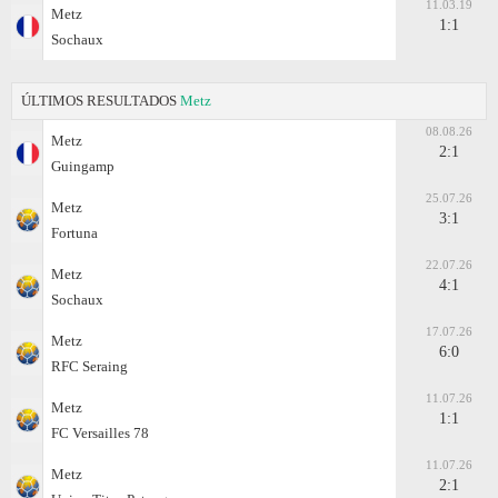
11.03.19
Metz
1:1
Sochaux
ÚLTIMOS RESULTADOS
Metz
08.08.26
Metz
2:1
Guingamp
25.07.26
Metz
3:1
Fortuna
22.07.26
Metz
4:1
Sochaux
17.07.26
Metz
6:0
RFC Seraing
11.07.26
Metz
1:1
FC Versailles 78
11.07.26
Metz
2:1