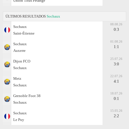
Union Titus Petange
ÚLTIMOS RESULTADOS
Sochaux
08.08.26
Sochaux
0:3
Saint-Étienne
01.08.26
Sochaux
1:1
Auxerre
25.07.26
Dijon FCO
3:0
Sochaux
22.07.26
Metz
4:1
Sochaux
18.07.26
Grenoble Foot 38
0:1
Sochaux
15.05.26
Sochaux
2:2
Le Puy