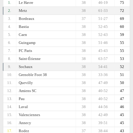
1.
Le Havre
38
46-19
75
2.
Metz
38
61-33
72
3.
Bordeaux
37
51-27
69
4.
Bastia
38
52-45
60
5.
Caen
38
52-43
59
6.
Guingamp
38
51-46
55
7.
FC Paris
38
45-43
55
8.
Saint-Étienne
38
63-57
53
9.
Sochaux
38
54-41
52
10.
Grenoble Foot 38
38
33-36
51
11.
Quevilly
38
47-49
50
12.
Amiens SC
38
40-52
47
13.
Pau
38
40-52
47
14.
Laval
38
44-56
46
15.
Valenciennes
38
42-49
45
16.
Annecy
38
39-51
45
17.
Rodez
37
38-44
43