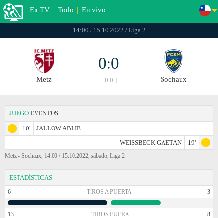
En TV
|
Todo
|
En vivo
14:00 / 15.10.2022 / Liga 2
0:0
Metz
Sochaux
[ 0:0 ]
JUEGO
EVENTOS
10'
JALLOW ABLIE
WEISSBECK GAETAN
19'
Metz - Sochaux, 14:00 / 15.10.2022, sábado, Liga 2
ESTADÍSTICAS
6
TIROS A PUERTA
3
13
TIROS FUERA
8