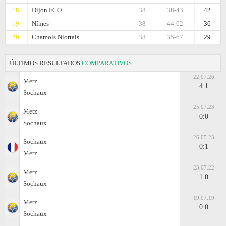
18.
Dijon FCO
38
38-43
42
19.
Nîmes
38
44-62
36
20.
Chamois Niortais
38
35-67
29
ÚLTIMOS RESULTADOS
COMPARATIVOS
22.07.26
Metz
4:1
Sochaux
25.07.23
Metz
0:0
Sochaux
26.05.23
Sochaux
0:1
Metz
23.07.22
Metz
1:0
Sochaux
19.07.19
Metz
0:0
Sochaux