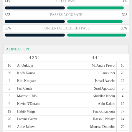
415
TOTAL PASE
389
352
PASSES ACCURATE
323
85%
PORCENTAJE ACIERTO PASE
83%
ALINEACIÓN
:
4-2-3-1
4-4-1-1
16
A. Oukidja
M. Andre Prevot
16
39
Koffi Kouao
J. Faussurier
28
4
Kiki Kouyate
Ismael Aaneba
22
5
Fali Cande
Saad Agouzoul
5
3
Matthieu Udol
Abdallah Ndour
4
6
Kevin N'Doram
Aldo Kalulu
15
19
Habib Maiga
Franck Kanoute
77
20
Lamine Gueye
Rassoul Ndiaye
14
36
Ablie Jallow
Moussa Doumbia
70