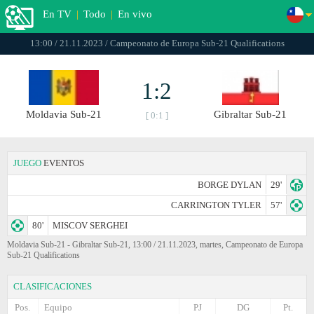
En TV
|
Todo
|
En vivo
13:00 / 21.11.2023 / Campeonato dе Europa Sub-21 Qualifications
1:2
Moldavia Sub-21
Gibraltar Sub-21
[ 0:1 ]
JUEGO
EVENTOS
BORGE DYLAN
29'
CARRINGTON TYLER
57'
80'
MISCOV SERGHEI
Moldavia Sub-21 - Gibraltar Sub-21, 13:00 / 21.11.2023, martes, Campeonato dе Europa
Sub-21 Qualifications
CLASIFICACIONES
Pos.
Equipo
PJ
DG
Pt.