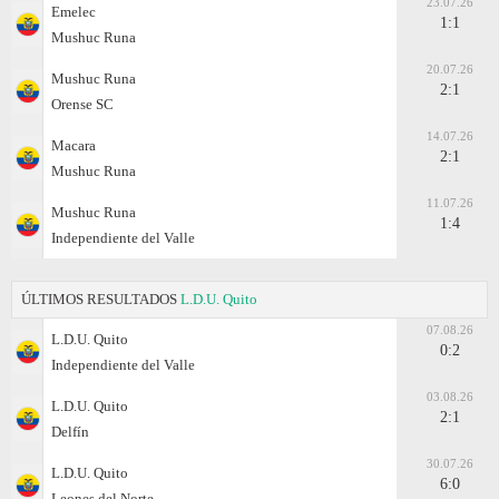
23.07.26
Emelec
1:1
Mushuc Runa
20.07.26
Mushuc Runa
2:1
Orense SC
14.07.26
Macara
2:1
Mushuc Runa
11.07.26
Mushuc Runa
1:4
Independiente del Valle
ÚLTIMOS RESULTADOS
L.D.U. Quito
07.08.26
L.D.U. Quito
0:2
Independiente del Valle
03.08.26
L.D.U. Quito
2:1
Delfín
30.07.26
L.D.U. Quito
6:0
Leones del Norte