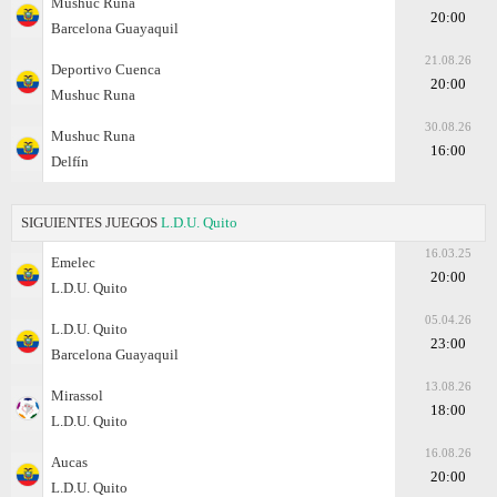
Mushuc Runa
20:00
Barcelona Guayaquil
21.08.26
Deportivo Cuenca
20:00
Mushuc Runa
30.08.26
Mushuc Runa
16:00
Delfín
SIGUIENTES JUEGOS
L.D.U. Quito
16.03.25
Emelec
20:00
L.D.U. Quito
05.04.26
L.D.U. Quito
23:00
Barcelona Guayaquil
13.08.26
Mirassol
18:00
L.D.U. Quito
16.08.26
Aucas
20:00
L.D.U. Quito