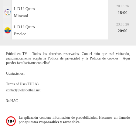
20.08.26
L.D.U. Quito
18:00
Mirassol
23.08.26
L.D.U. Quito
20:00
Emelec
Fútbol en TV - Todos los derechos reservados. Con el sitio que está visitando,
¡automáticamente acepta la Política de privacidad y la Política de cookies! ¡Aquí
puedes familiarizarte con ellos!
Contáctenos:
Terms of Use (EULA)
contact@telefootball.net
За НАС
La aplicación contiene información de probabilidades. Hacemos un llamado
por
apuestas responsables y razonables.
.