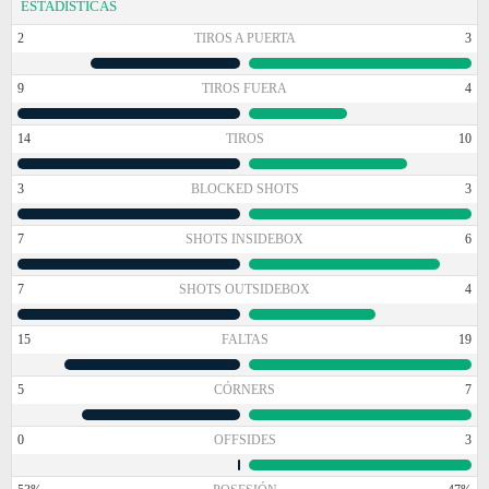
ESTADÍSTICAS
2
TIROS A PUERTA
3
9
TIROS FUERA
4
14
TIROS
10
3
BLOCKED SHOTS
3
7
SHOTS INSIDEBOX
6
7
SHOTS OUTSIDEBOX
4
15
FALTAS
19
5
CÓRNERS
7
0
OFFSIDES
3