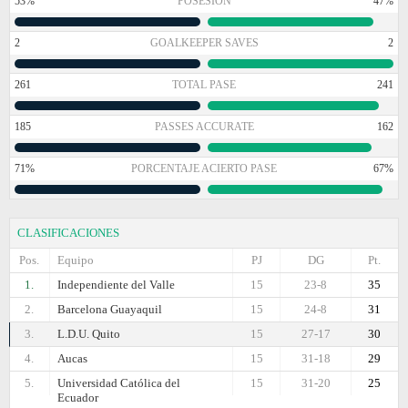
53%
POSESIÓN
47%
2
GOALKEEPER SAVES
2
261
TOTAL PASE
241
185
PASSES ACCURATE
162
71%
PORCENTAJE ACIERTO PASE
67%
CLASIFICACIONES
Pos.
Equipo
PJ
DG
Pt.
1.
Independiente del Valle
15
23-8
35
2.
Barcelona Guayaquil
15
24-8
31
3.
L.D.U. Quito
15
27-17
30
4.
Aucas
15
31-18
29
5.
Universidad Católica del
15
31-20
25
Ecuador