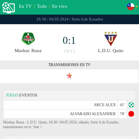
En TV
|
Todo
|
En vivo
16:30 / 04.05.2024 / Serie A de Ecuador
0:1
Mushuc Runa
L.D.U. Quito
[ 0:1 ]
TRANSMISIONES EN TV
JUEGO
EVENTOS
ARCE ALEX
41'
ALVARADO ALEXANDER
78'
Mushuc Runa - L.D.U. Quito, 16:30 / 04.05.2024, sábado, Serie A de Ecuador ,
transmisiones en tv: Star +