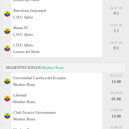
26.07.26
Barcelona Guayaquil
0:1
L.D.U. Quito
22.07.26
Manta FC
1:1
L.D.U. Quito
18.07.26
L.D.U. Quito
0:1
Leones del Norte
SIGUIENTES JUEGOS
Mushuc Runa
09.03.25
Universidad Católica del Ecuador
15:00
Mushuc Runa
06.04.26
Libertad
01:00
Mushuc Runa
10.08.26
Club Técnico Universitario
15:00
Mushuc Runa
15.08.26