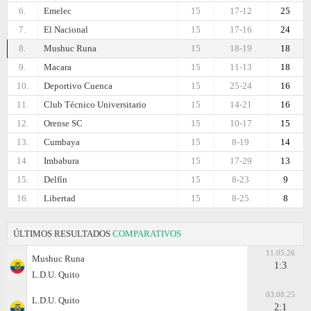
6.
Emelec
15
17-12
25
7.
El Nacional
15
17-16
24
8.
Mushuc Runa
15
18-19
18
9.
Macara
15
11-13
18
10.
Deportivo Cuenca
15
25-24
16
11.
Club Técnico Universitario
15
14-21
16
12.
Orense SC
15
10-17
15
13.
Cumbaya
15
8-19
14
14.
Imbabura
15
17-29
13
15.
Delfín
15
8-23
9
16.
Libertad
15
8-25
8
ÚLTIMOS RESULTADOS
COMPARATIVOS
11.05.26
Mushuc Runa
1:3
L.D.U. Quito
03.08.25
L.D.U. Quito
2:1