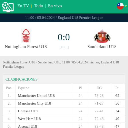
En TV
|
Todo
|
En vivo
11:00 / 05.04.2024 / England U18 Premier League
0:0
Nottingham Forest U18
Sunderland U18
[ 0:0 ]
Nottingham Forest U18 - Sunderland U18, 11:00 / 05.04.2024, viernes, England U18
Premier League
CLASIFICACIONES
Pos.
Equipo
PJ
DG
Pt.
1.
Manchester United U18
24
78-28
62
2.
Manchester City U18
24
71-27
56
3.
Chelsea U18
24
72-41
54
4.
West Ham U18
24
72-48
49
5.
Arsenal U18
24
83-43
47