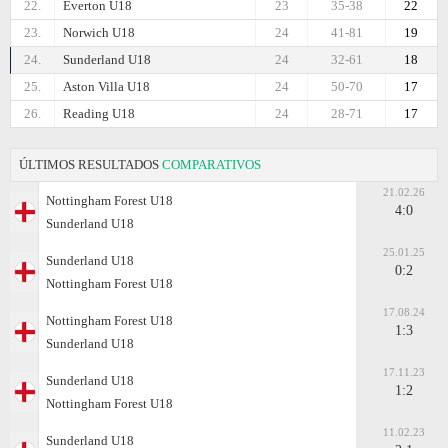
22.
Everton U18
23
35-38
22
23.
Norwich U18
24
41-81
19
24.
Sunderland U18
24
32-61
18
25.
Aston Villa U18
24
50-70
17
26.
Reading U18
24
28-71
17
ÚLTIMOS RESULTADOS
COMPARATIVOS
21.02.26
Nottingham Forest U18
4:0
Sunderland U18
25.01.25
Sunderland U18
0:2
Nottingham Forest U18
17.08.24
Nottingham Forest U18
1:3
Sunderland U18
17.11.23
Sunderland U18
1:2
Nottingham Forest U18
11.02.23
Sunderland U18