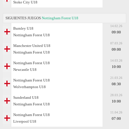
Stoke City U18
SIGUIENTES JUEGOS
Nottingham Forest U18
14.02.26
Burnley U18
09:00
Nottingham Forest U18
07.03.26
Manchester United U18
09:00
Nottingham Forest U18
14.03.26
Nottingham Forest U18
10:00
Newcastle U18
21.03.26
Nottingham Forest U18
08:30
Wolverhampton U18
28.03.26
Sunderland U18
10:00
Nottingham Forest U18
11.04.26
Nottingham Forest U18
07:00
Liverpool U18