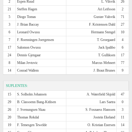
2
Espen Ruud
L. Vilsvik
26
21
Steffen Hagen
Ari Leifsson
2
5
Diogo Tomas
Gustav Valsvik
71
3
J. Brian Baccay
F. Kristensen Dahl
27
6
Leonard Owusu
Hermann Stengel
10
7
F. Roenningen Joergensen
T. Groegaard
4
17
Salomon Owusu
Jack Ipalibo
6
24
Dennis Gjengaar
T. Gulliksen
17
8
Milan Jevtovic
Marcus Mehnert
77
14
Conrad Wallem
J. Braut Brunes
9
SUPLENTES:
15
S. Solholm Johansen
A. Waterfield Skjold
47
29
B. Classoenn Bang-Kitlisen
Lars Saetra
0
26
J. Svenungsen Skau
S. Fosnaess Hanssen
3
20
Thomas Rekdal
Jostein Ekeland
11
19
F. Temesgen Tewelde
O. Kristian Enersen
14