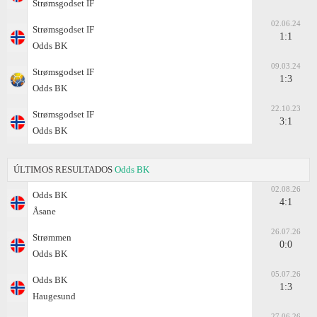
Strømsgodset IF
02.06.24
Strømsgodset IF
1:1
Odds BK
09.03.24
Strømsgodset IF
1:3
Odds BK
22.10.23
Strømsgodset IF
3:1
Odds BK
ÚLTIMOS RESULTADOS
Odds BK
02.08.26
Odds BK
4:1
Åsane
26.07.26
Strømmen
0:0
Odds BK
05.07.26
Odds BK
1:3
Haugesund
27.06.26