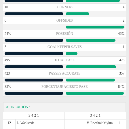
10
CÓRNERS
4
0
OFFSIDES
2
54%
POSESIÓN
46%
5
GOALKEEPER SAVES
1
495
TOTAL PASE
426
423
PASSES ACCURATE
357
85%
PORCENTAJE ACIERTO PASE
84%
ALINEACIÓN
:
3-4-2-1
3-4-2-1
12
L. Wahlstedt
V. Roesholt Myhra
1