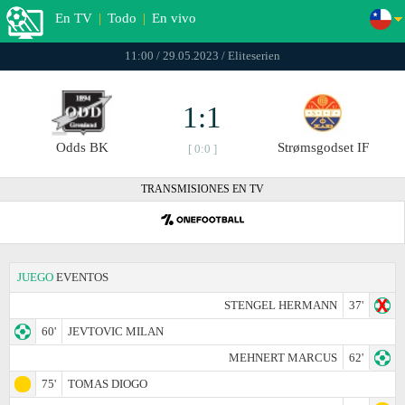
En TV
|
Todo
|
En vivo
11:00 / 29.05.2023 / Eliteserien
1:1
Odds BK
Strømsgodset IF
[ 0:0 ]
TRANSMISIONES EN TV
JUEGO
EVENTOS
STENGEL HERMANN
37'
60'
JEVTOVIC MILAN
MEHNERT MARCUS
62'
75'
TOMAS DIOGO