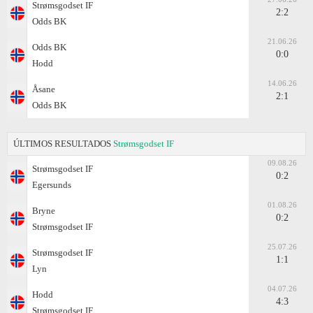
Strømsgodset IF
2:2
Odds BK
21.06.26
Odds BK
0:0
Hodd
14.06.26
Åsane
2:1
Odds BK
ÚLTIMOS RESULTADOS
Strømsgodset IF
09.08.26
Strømsgodset IF
0:2
Egersunds
01.08.26
Bryne
0:2
Strømsgodset IF
25.07.26
Strømsgodset IF
1:1
Lyn
04.07.26
Hodd
4:3
Strømsgodset IF