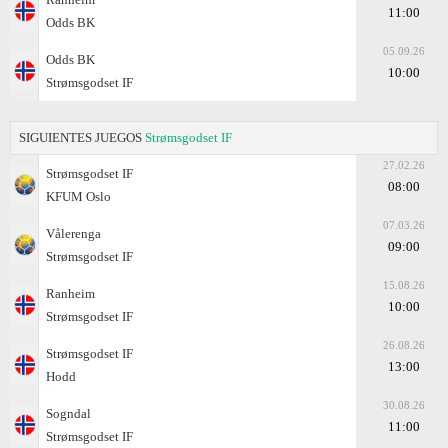
11:00
Odds BK
05.09.26
Odds BK
10:00
Strømsgodset IF
SIGUIENTES JUEGOS
Strømsgodset IF
27.02.26
Strømsgodset IF
08:00
KFUM Oslo
07.03.26
Vålerenga
09:00
Strømsgodset IF
15.08.26
Ranheim
10:00
Strømsgodset IF
26.08.26
Strømsgodset IF
13:00
Hodd
30.08.26
Sogndal
11:00
Strømsgodset IF