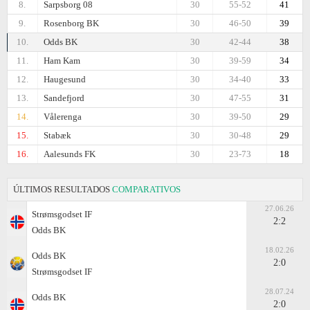
8.
Sarpsborg 08
30
55-52
41
9.
Rosenborg BK
30
46-50
39
10.
Odds BK
30
42-44
38
11.
Ham Kam
30
39-59
34
12.
Haugesund
30
34-40
33
13.
Sandefjord
30
47-55
31
14.
Vålerenga
30
39-50
29
15.
Stabæk
30
30-48
29
16.
Aalesunds FK
30
23-73
18
ÚLTIMOS RESULTADOS
COMPARATIVOS
27.06.26
Strømsgodset IF
2:2
Odds BK
18.02.26
Odds BK
2:0
Strømsgodset IF
28.07.24
Odds BK
2:0