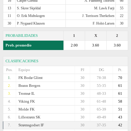
16
Casper Glenna
A. Palmberg Thorsen
66
13
S. Skree Skjeldal
M. Lawk Farji
55
11
O. Erik Midtskogen
J. Torrissen Therkelsen
22
30
P. Nygaard Klausen
F. Holst-Larsen
30
PROBABILIDADES
1
X
2
Prob. promedio
2.00
3.60
3.60
CLASIFICACIONES
Pos.
Equipo
PJ
DG
Pt.
1.
FK Bodø Glimt
30
78-38
70
2.
Brann Bergen
30
55-35
61
3.
Tromsø IL
30
48-33
61
4.
Viking FK
30
61-48
58
5.
Molde FK
30
65-39
51
6.
Lillestrøm SK
30
49-49
43
7.
Strømsgodset IF
30
37-35
42