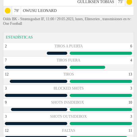
GULLIKSEN TOBIAS
75'
79'
OWUSU LEONARD
Odds BK - Strømsgodset IF, 11:00 / 29.05.2023, lunes, Eliteserien , transmisiones en tv:
One Football
ESTADÍSTICAS
2
TIROS A PUERTA
6
7
TIROS FUERA
4
12
TIROS
13
3
BLOCKED SHOTS
3
9
SHOTS INSIDEBOX
10
3
SHOTS OUTSIDEBOX
3
12
FALTAS
11