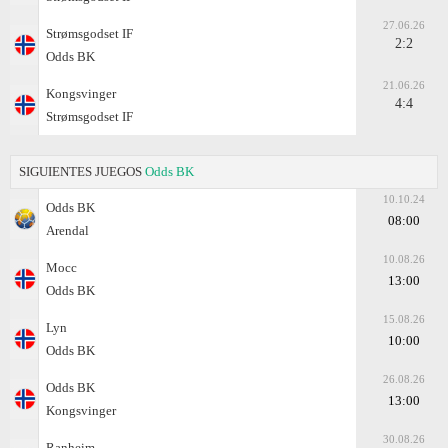
27.06.26
Strømsgodset IF
2:2
Odds BK
21.06.26
Kongsvinger
4:4
Strømsgodset IF
SIGUIENTES JUEGOS
Odds BK
10.10.24
Odds BK
08:00
Arendal
10.08.26
Мосс
13:00
Odds BK
15.08.26
Lyn
10:00
Odds BK
26.08.26
Odds BK
13:00
Kongsvinger
30.08.26
Ranheim