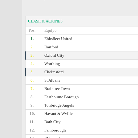
CLASIFICACIONES
Pos.
Equipo
1.
Ebbsfleet United
2.
Dartford
3.
Oxford City
4.
Worthing
5.
Chelmsford
6.
St Albans
7.
Braintree Town
8.
Eastbourne Borough
9.
Tonbridge Angels
10.
Havant & Wville
11.
Bath City
12.
Farnborough