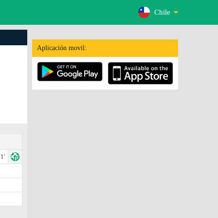
Chile
Aplicación movil:
1'