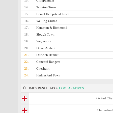
13.
Chippenham
14.
Taunton Town
15.
Hemel Hempstead Town
16.
Welling United
17.
Hampton & Richmond
18.
Slough Town
19.
Weymouth
20.
Dover Athletic
21.
Dulwich Hamlet
22.
Concord Rangers
23.
Cheshunt
24.
Hednesford Town
ÚLTIMOS RESULTADOS
COMPARATIVOS
Oxford City
Chelmsford