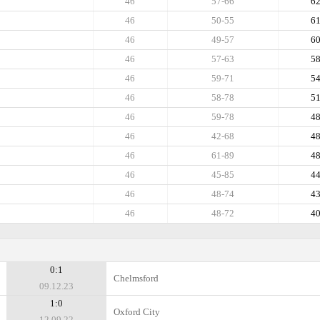
46
57-66
6
46
50-55
6
46
49-57
6
46
57-63
5
46
59-71
5
46
58-78
5
46
59-78
4
46
42-68
4
46
61-89
4
46
45-85
4
46
48-74
4
46
48-72
4
0:1
Chelmsford
09.12.23
1:0
Oxford City
12.09.22