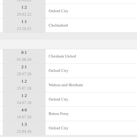
1:2
Oxford City
26.02.22
1:1
Chelmsford
23.10.21
0:1
Chesham United
01.08.26
2:1
Oxford City
28.07.26
1:2
Walton and Hersham
25.07.26
1:2
Oxford City
14.07.26
4:0
Briton Ferry
10.07.26
1:3
Oxford City
25.04.26