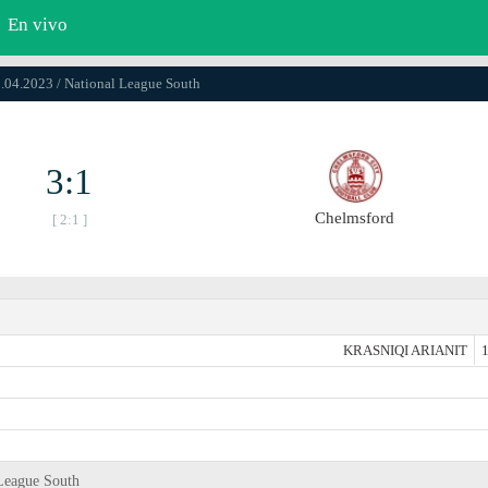
En vivo
0.04.2023 / National League South
3:1
Chelmsford
[ 2:1 ]
KRASNIQI ARIANIT
1
 League South