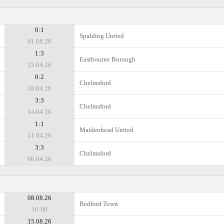
0:1
Spalding United
01.08.26
1:3
Eastbourne Borough
25.04.26
0:2
Chelmsford
18.04.26
3:3
Chelmsford
14.04.26
1:1
Maidenhead United
11.04.26
3:3
Chelmsford
06.04.26
08.08.26
Bedford Town
10:00
15.08.26