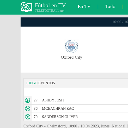
Fútbol en TV
En TV
|
Todo
|
TELEFOOTBALL.net
10:00 / 1
Oxford City
JUEGO
EVENTOS
27'
ASHBY JOSH
36'
MCEACHRAN ZAC
70'
SANDERSON OLIVER
Oxford City - Chelmsford, 10:00 / 10.04.2023, lunes, National