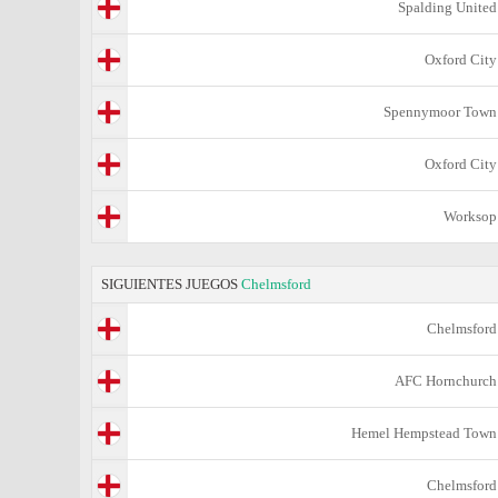
Spalding United
Oxford City
Spennymoor Town
Oxford City
Worksop
SIGUIENTES JUEGOS
Chelmsford
Chelmsford
AFC Hornchurch
Hemel Hempstead Town
Chelmsford