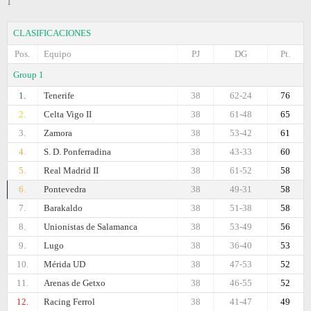
1
CLASIFICACIONES
Pos.
Equipo
PJ
DG
Pt.
Group 1
1.
Tenerife
38
62-24
76
2.
Celta Vigo II
38
61-48
65
3.
Zamora
38
53-42
61
4.
S. D. Ponferradina
38
43-33
60
5.
Real Madrid II
38
61-52
58
6.
Pontevedra
38
49-31
58
7.
Barakaldo
38
51-38
58
8.
Unionistas de Salamanca
38
53-49
56
9.
Lugo
38
36-40
53
10.
Mérida UD
38
47-53
52
11.
Arenas de Getxo
38
46-55
52
12.
Racing Ferrol
38
41-47
49