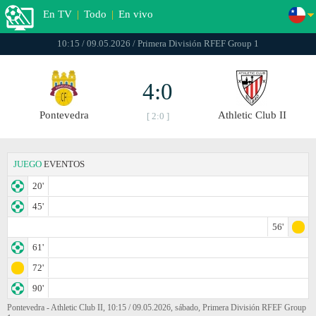
En TV
|
Todo
|
En vivo
10:15 / 09.05.2026 / Primera División RFEF Group 1
4:0
Pontevedra
Athletic Club II
[ 2:0 ]
JUEGO
EVENTOS
20'
45'
56'
61'
72'
90'
Pontevedra - Athletic Club II, 10:15 / 09.05.2026, sábado, Primera División RFEF Group