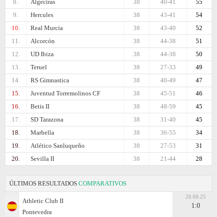
8.
Algeciras
38
40-41
55
9.
Hercules
38
43-41
54
10.
Real Murcia
38
43-40
52
11.
Alcorcón
38
44-38
51
12.
UD Ibiza
38
44-38
50
13.
Teruel
38
27-33
49
14.
RS Gimnastica
38
40-49
47
15.
Juventud Torremolinos CF
38
45-51
46
16.
Betis II
38
48-59
45
17.
SD Tarazona
38
31-40
45
18.
Marbella
38
36-55
34
19.
Atlético Sanluqueño
38
27-53
31
20.
Sevilla II
38
21-44
28
ÚLTIMOS RESULTADOS
COMPARATIVOS
20.09.25
Athletic Club II
1:0
Pontevedra