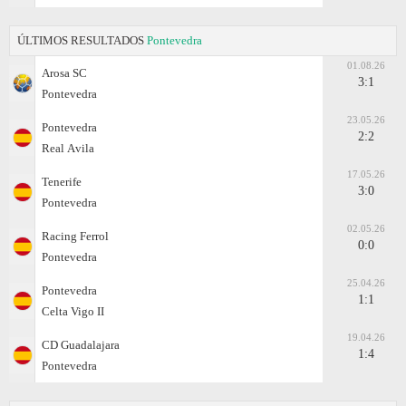
ÚLTIMOS RESULTADOS
Pontevedra
01.08.26
Arosa SC
3:1
Pontevedra
23.05.26
Pontevedra
2:2
Real Аvila
17.05.26
Tenerife
3:0
Pontevedra
02.05.26
Racing Ferrol
0:0
Pontevedra
25.04.26
Pontevedra
1:1
Celta Vigo II
19.04.26
CD Guadalajara
1:4
Pontevedra