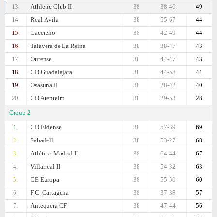
13.
Athletic Club II
38
38-46
49
14.
Real Аvila
38
55-67
44
15.
Cacereño
38
42-49
44
16.
Talavera de La Reina
38
38-47
43
17.
Ourense
38
44-47
43
18.
CD Guadalajara
38
44-58
41
19.
Osasuna II
38
28-42
40
20.
CD Arenteiro
38
29-53
28
Group 2
1.
CD Eldense
38
57-39
69
2.
Sabadell
38
53-27
68
3.
Atlético Madrid II
38
64-44
67
4.
Villarreal II
38
54-32
63
5.
CE Europa
38
55-50
60
6.
F.C. Cartagena
38
37-38
57
7.
Antequera CF
38
47-44
56