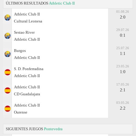
ÚLTIMOS RESULTADOS
Athletic Club II
01.08.26
Athletic Club II
2:0
Cultural Leonesa
29.07.26
Sestao River
0:1
Athletic Club II
25.07.26
Burgos
1:1
Athletic Club II
23.05.26
S. D. Ponferradina
1:0
Athletic Club II
17.05.26
Athletic Club II
2:1
CD Guadalajara
03.05.26
Athletic Club II
2:2
Ourense
SIGUIENTES JUEGOS
Pontevedra