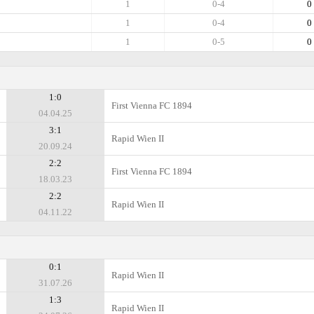
1
0-4
0
1
0-4
0
1
0-5
0
1:0
First Vienna FC 1894
04.04.25
3:1
Rapid Wien II
20.09.24
2:2
First Vienna FC 1894
18.03.23
2:2
Rapid Wien II
04.11.22
0:1
Rapid Wien II
31.07.26
1:3
Rapid Wien II