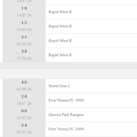
24.07.26
1:6
Rapid Wien II
14.07.26
1:2
Rapid Wien II
14.05.26
2:1
Rapid Wien II
03.05.26
3:0
Rapid Wien II
17.04.26
4:0
Sturm Graz 2
01.08.26
2:0
First Vienna FC 1894
18.07.26
0:0
Queens Park Rangers
11.07.26
2:4
First Vienna FC 1894
07.07.26