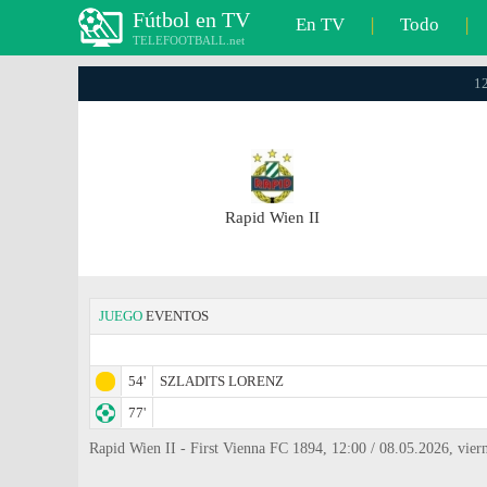
Fútbol en TV
En TV
|
Todo
|
TELEFOOTBALL.net
12
Rapid Wien II
JUEGO
EVENTOS
54'
SZLADITS LORENZ
77'
Rapid Wien II - First Vienna FC 1894, 12:00 / 08.05.2026, viern