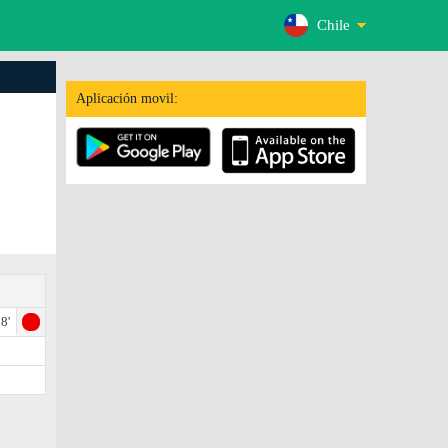
Chile
Aplicación movil:
8'