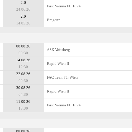
2:6
First Vienna FC 1894
24.06.26
2:0
Bregenz
14.05.26
08.08.26
ASK Voitsberg
09:30
14.08.26
Rapid Wien II
12:30
22.08.26
FAC Team für Wien
09:30
30.08.26
Rapid Wien II
04:30
11.09.26
First Vienna FC 1894
13:30
08.08.26