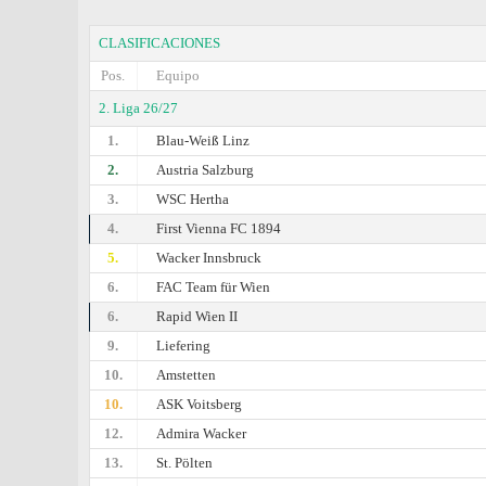
CLASIFICACIONES
Pos.
Equipo
2. Liga 26/27
1.
Blau-Weiß Linz
2.
Austria Salzburg
3.
WSC Hertha
4.
First Vienna FC 1894
5.
Wacker Innsbruck
6.
FAC Team für Wien
6.
Rapid Wien II
9.
Liefering
10.
Amstetten
10.
ASK Voitsberg
12.
Admira Wacker
13.
St. Pölten