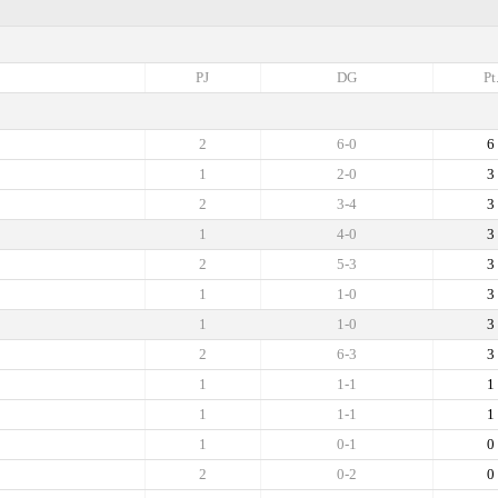
PJ
DG
Pt
2
6-0
6
1
2-0
3
2
3-4
3
1
4-0
3
2
5-3
3
1
1-0
3
1
1-0
3
2
6-3
3
1
1-1
1
1
1-1
1
1
0-1
0
2
0-2
0