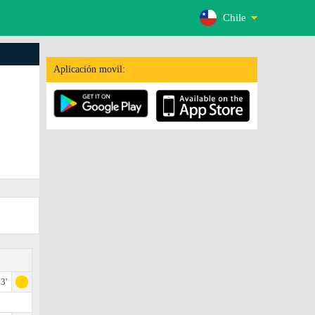
Chile
Aplicación movil:
3'