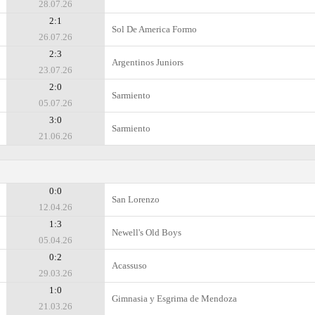
28.07.26
2:1
Sol De America Formo
26.07.26
2:3
Argentinos Juniors
23.07.26
2:0
Sarmiento
05.07.26
3:0
Sarmiento
21.06.26
0:0
San Lorenzo
12.04.26
1:3
Newell's Old Boys
05.04.26
0:2
Acassuso
29.03.26
1:0
Gimnasia y Esgrima de Mendoza
21.03.26