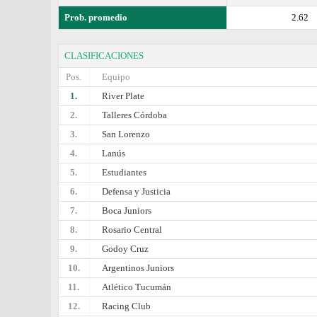
Prob. promedio
2.62
CLASIFICACIONES
Pos.
Equipo
1.
River Plate
2.
Talleres Córdoba
3.
San Lorenzo
4.
Lanús
5.
Estudiantes
6.
Defensa y Justicia
7.
Boca Juniors
8.
Rosario Central
9.
Godoy Cruz
10.
Argentinos Juniors
11.
Atlético Tucumán
12.
Racing Club