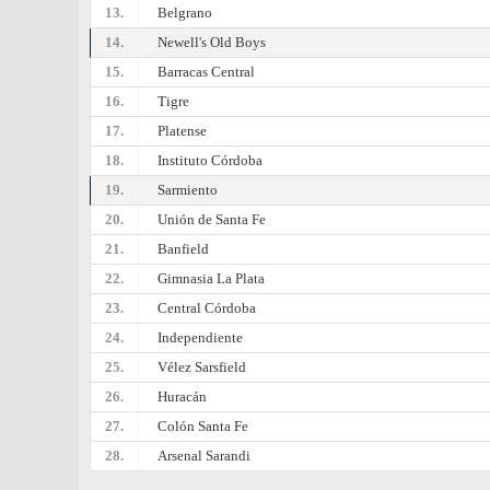
13.
Belgrano
14.
Newell's Old Boys
15.
Barracas Central
16.
Tigre
17.
Platense
18.
Instituto Córdoba
19.
Sarmiento
20.
Unión de Santa Fe
21.
Banfield
22.
Gimnasia La Plata
23.
Central Córdoba
24.
Independiente
25.
Vélez Sarsfield
26.
Huracán
27.
Colón Santa Fe
28.
Arsenal Sarandi