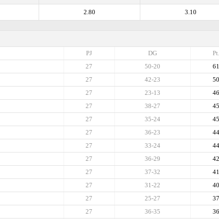
2.80
3.10
PJ
DG
Pt
27
50-20
6
27
42-23
5
27
23-13
4
27
38-27
4
27
35-24
4
27
36-23
4
27
33-24
4
27
36-29
4
27
37-32
4
27
31-22
4
27
25-27
3
27
36-35
3