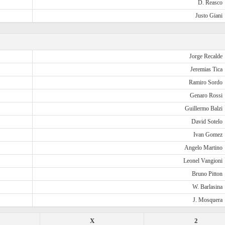
D. Reasco
Justo Giani
Jorge Recalde
Jeremias Tica
Ramiro Sordo
Genaro Rossi
Guillermo Balzi
David Sotelo
Ivan Gomez
Angelo Martino
Leonel Vangioni
Bruno Pitton
W. Barlasina
J. Mosquera
X
2