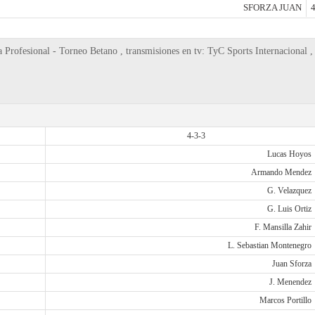
SFORZA JUAN
4
 Profesional - Torneo Betano , transmisiones en tv: TyC Sports Internacional ,
4-3-3
Lucas Hoyos
Armando Mendez
G. Velazquez
G. Luis Ortiz
F. Mansilla Zahir
L. Sebastian Montenegro
Juan Sforza
J. Menendez
Marcos Portillo