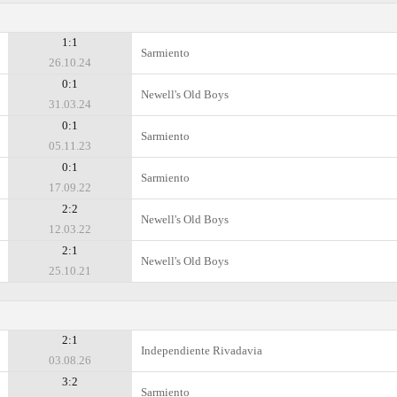
1:1
Sarmiento
26.10.24
0:1
Newell's Old Boys
31.03.24
0:1
Sarmiento
05.11.23
0:1
Sarmiento
17.09.22
2:2
Newell's Old Boys
12.03.22
2:1
Newell's Old Boys
25.10.21
2:1
Independiente Rivadavia
03.08.26
3:2
Sarmiento