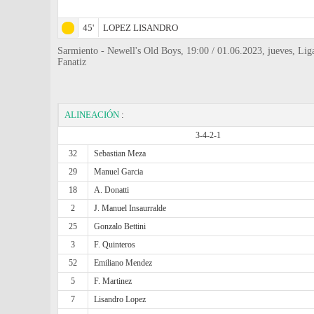
45'
LOPEZ LISANDRO
Sarmiento - Newell's Old Boys, 19:00 / 01.06.2023, jueves, Liga
Fanatiz
ALINEACIÓN
:
3-4-2-1
32
Sebastian Meza
29
Manuel Garcia
18
A. Donatti
2
J. Manuel Insaurralde
25
Gonzalo Bettini
3
F. Quinteros
52
Emiliano Mendez
5
F. Martinez
7
Lisandro Lopez