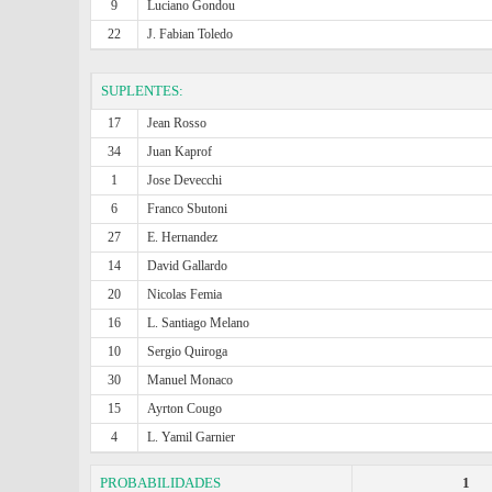
9
Luciano Gondou
22
J. Fabian Toledo
SUPLENTES:
17
Jean Rosso
34
Juan Kaprof
1
Jose Devecchi
6
Franco Sbutoni
27
E. Hernandez
14
David Gallardo
20
Nicolas Femia
16
L. Santiago Melano
10
Sergio Quiroga
30
Manuel Monaco
15
Ayrton Cougo
4
L. Yamil Garnier
PROBABILIDADES
1