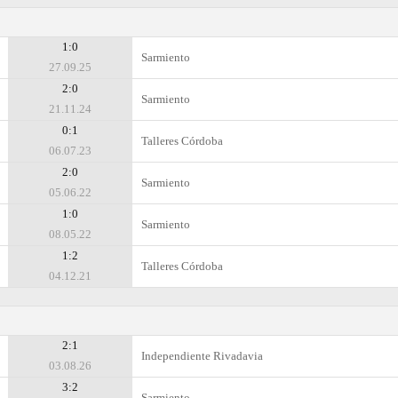
1:0
Sarmiento
27.09.25
2:0
Sarmiento
21.11.24
0:1
Talleres Córdoba
06.07.23
2:0
Sarmiento
05.06.22
1:0
Sarmiento
08.05.22
1:2
Talleres Córdoba
04.12.21
2:1
Independiente Rivadavia
03.08.26
3:2
Sarmiento