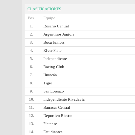
CLASIFICACIONES
Pos.
Equipo
1.
Rosario Central
2.
Argentinos Juniors
3.
Boca Juniors
4.
River Plate
5.
Independiente
6.
Racing Club
7.
Huracán
8.
Tigre
9.
San Lorenzo
10.
Independiente Rivadavia
11.
Barracas Central
12.
Deportivo Riestra
13.
Platense
14.
Estudiantes