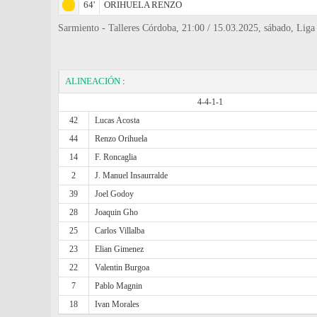
64'
ORIHUELA RENZO
Sarmiento - Talleres Córdoba, 21:00 / 15.03.2025, sábado, Liga 
ALINEACIÓN
:
4-4-1-1
42
Lucas Acosta
44
Renzo Orihuela
14
F. Roncaglia
2
J. Manuel Insaurralde
39
Joel Godoy
28
Joaquin Gho
25
Carlos Villalba
23
Elian Gimenez
22
Valentin Burgoa
7
Pablo Magnin
18
Ivan Morales