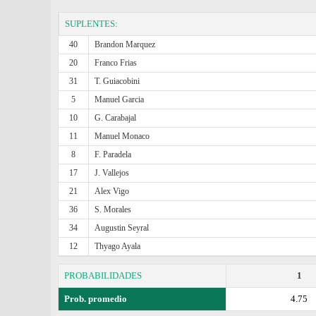
SUPLENTES:
40
Brandon Marquez
20
Franco Frias
31
T. Guiacobini
5
Manuel Garcia
10
G. Carabajal
11
Manuel Monaco
8
F. Paradela
17
J. Vallejos
21
Alex Vigo
36
S. Morales
34
Augustin Seyral
12
Thyago Ayala
PROBABILIDADES
1
Prob. promedio
4.75