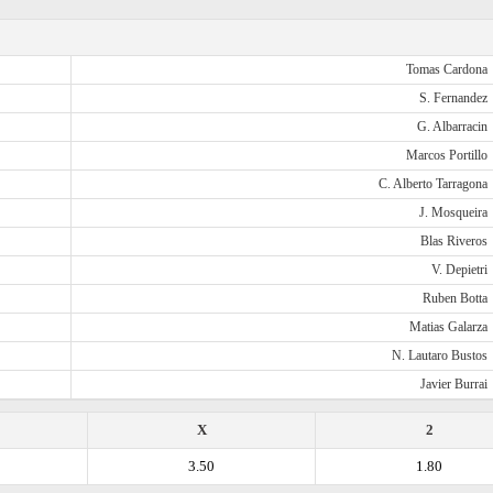
Tomas Cardona
S. Fernandez
G. Albarracin
Marcos Portillo
C. Alberto Tarragona
J. Mosqueira
Blas Riveros
V. Depietri
Ruben Botta
Matias Galarza
N. Lautaro Bustos
Javier Burrai
X
2
3.50
1.80