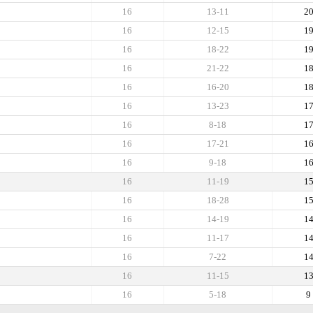
16
13-11
2
16
12-15
1
16
18-22
1
16
21-22
1
16
16-20
1
16
13-23
1
16
8-18
1
16
17-21
1
16
9-18
1
16
11-19
1
16
18-28
1
16
14-19
1
16
11-17
1
16
7-22
1
16
11-15
1
16
5-18
9