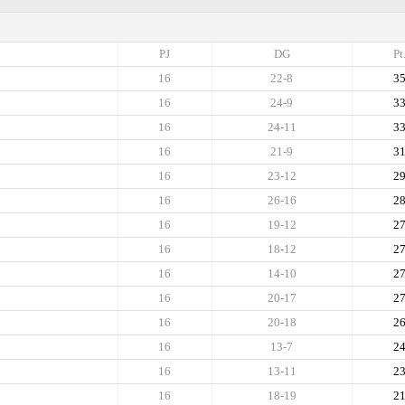
PJ
DG
Pt
16
22-8
3
16
24-9
3
16
24-11
3
16
21-9
3
16
23-12
2
16
26-16
2
16
19-12
2
16
18-12
2
16
14-10
2
16
20-17
2
16
20-18
2
16
13-7
2
16
13-11
2
16
18-19
2