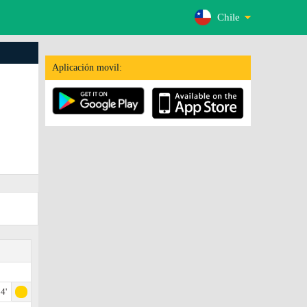
Chile
Aplicación movil:
4'