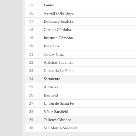
15.
Lanús
16.
Newell's Old Boys
17.
Defensa y Justicia
18.
Central Córdoba
19.
Instituto Córdoba
20.
Belgrano
21.
Godoy Cruz
22.
Atlético Tucumán
23.
Gimnasia La Plata
24.
Sarmiento
25.
Aldosivi
26.
Banfield
27.
Unión de Santa Fe
28.
Vélez Sarsfield
29.
Talleres Córdoba
30.
San Martín San Juan