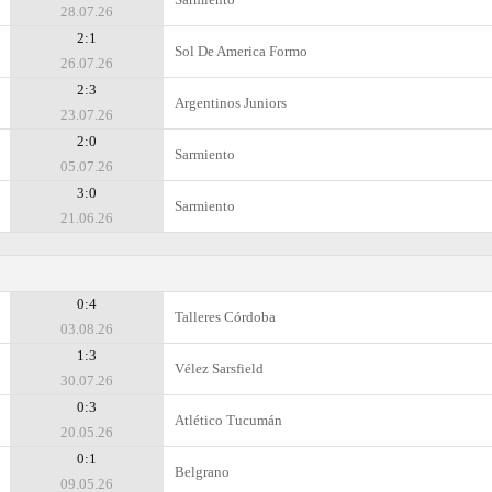
28.07.26
2:1
Sol De America Formo
26.07.26
2:3
Argentinos Juniors
23.07.26
2:0
Sarmiento
05.07.26
3:0
Sarmiento
21.06.26
0:4
Talleres Córdoba
03.08.26
1:3
Vélez Sarsfield
30.07.26
0:3
Atlético Tucumán
20.05.26
0:1
Belgrano
09.05.26