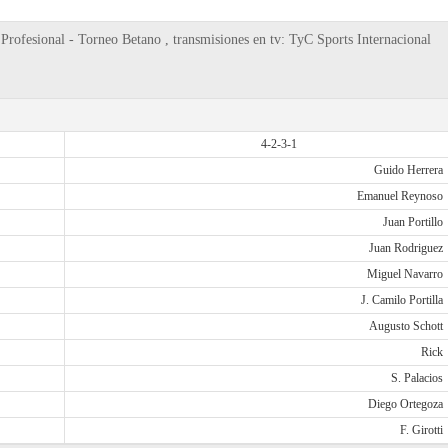
Profesional - Torneo Betano , transmisiones en tv: TyC Sports Internacional
4-2-3-1
Guido Herrera
Emanuel Reynoso
Juan Portillo
Juan Rodriguez
Miguel Navarro
J. Camilo Portilla
Augusto Schott
Rick
S. Palacios
Diego Ortegoza
F. Girotti