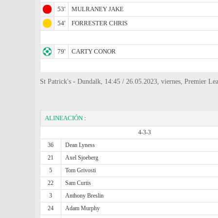
53'
MULRANEY JAKE
54'
FORRESTER CHRIS
79'
CARTY CONOR
St Patrick's - Dundalk, 14:45 / 26.05.2023, viernes, Premier Le
ALINEACIÓN
:
4-3-3
36
Dean Lyness
21
Axel Sjoeberg
5
Tom Grivosti
22
Sam Curtis
3
Anthony Breslin
24
Adam Murphy