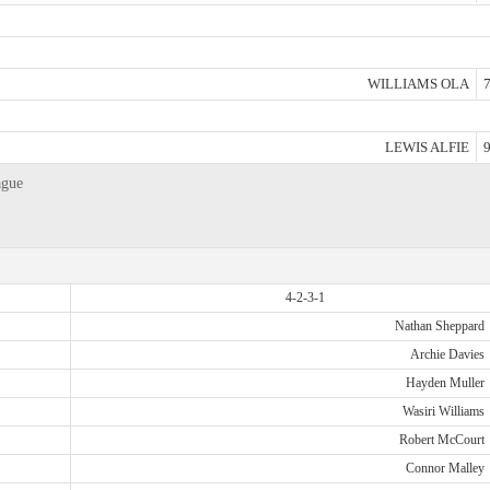
WILLIAMS OLA
7
LEWIS ALFIE
9
ague
4-2-3-1
Nathan Sheppard
Archie Davies
Hayden Muller
Wasiri Williams
Robert McCourt
Connor Malley