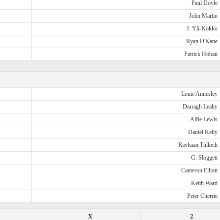
Paul Doyle
John Martin
J. Yli-Kokko
Ryan O'Kane
Patrick Hoban
Louie Annesley
Darragh Leahy
Alfie Lewis
Daniel Kelly
Rayhaan Tulloch
G. Sloggett
Cameron Elliott
Keith Ward
Peter Cherrie
X
2