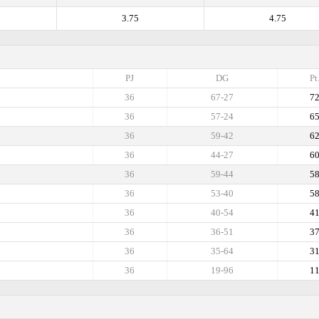
3.75
4.75
PJ
DG
Pt
36
67-27
7
36
57-24
6
36
59-42
6
36
44-27
6
36
59-44
5
36
53-40
5
36
40-54
4
36
36-51
3
36
35-64
3
36
19-96
1