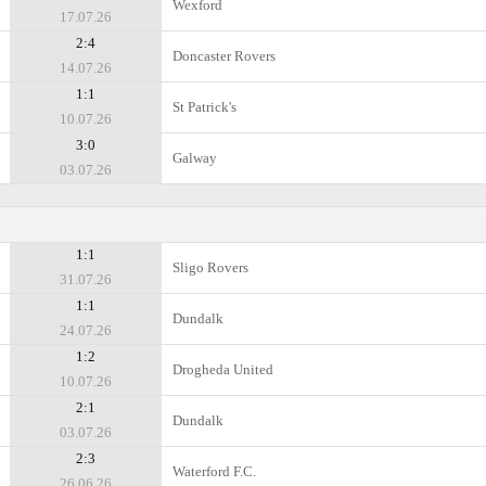
Wexford
17.07.26
2:4
Doncaster Rovers
14.07.26
1:1
St Patrick's
10.07.26
3:0
Galway
03.07.26
1:1
Sligo Rovers
31.07.26
1:1
Dundalk
24.07.26
1:2
Drogheda United
10.07.26
2:1
Dundalk
03.07.26
2:3
Waterford F.C.
26.06.26