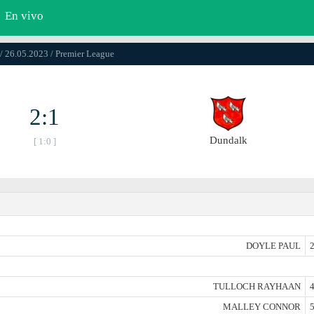
En vivo
/ 26.05.2023 / Premier League
2:1
Dundalk
[ 1:0 ]
DOYLE PAUL
2
TULLOCH RAYHAAN
4
MALLEY CONNOR
5