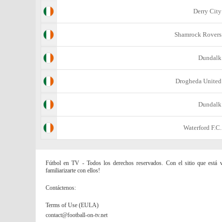
Derry City
Shamrock Rovers
Dundalk
Drogheda United
Dundalk
Waterford F.C.
Fútbol en TV - Todos los derechos reservados. Con el sitio que está vi
familiarizarte con ellos!
Contáctenos:
Terms of Use (EULA)
contact@football-on-tv.net