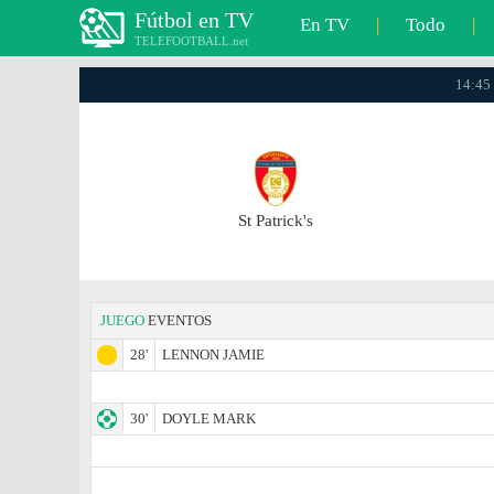
Fútbol en TV
En TV
|
Todo
|
TELEFOOTBALL.net
14:45 
St Patrick's
JUEGO
EVENTOS
28'
LENNON JAMIE
30'
DOYLE MARK