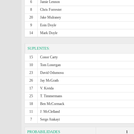
6
Jamie Lennon
8
Chris Forrester
20
Jake Mulraney
9
Eoin Doyle
14
Mark Doyle
SUPLENTES:
15
Conor Carty
10
Tom Lonergan
23
David Odumosu
26
Jay McGrath
17
V. Kreida
25
T. Timmermans
18
Ben McCormack
11
J. McClelland
7
Serge Atakayi
PROBABILIDADES
1