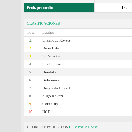
Prob. promedio
1.65
CLASIFICACIONES
Pos.
Equipo
1.
Shamrock Rovers
2.
Derry City
3.
St Patrick's
4.
Shelbourne
5.
Dundalk
6.
Bohemians
7.
Drogheda United
8.
Sligo Rovers
9.
Cork City
10.
UCD
ÚLTIMOS RESULTADOS
COMPARATIVOS