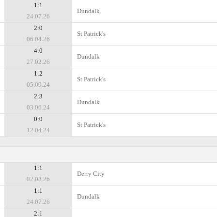
1:1
Dundalk
24.07.26
2:0
St Patrick's
06.04.26
4:0
Dundalk
27.02.26
1:2
St Patrick's
05.09.24
2:3
Dundalk
03.06.24
0:0
St Patrick's
12.04.24
1:1
Derry City
02.08.26
1:1
Dundalk
24.07.26
2:1