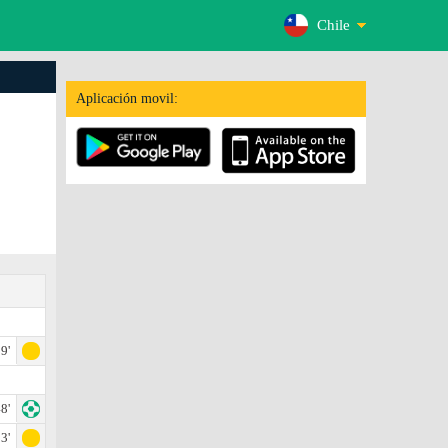
Chile
Aplicación movil:
9'
8'
3'