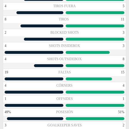
4
TIROS FUERA
5
8
TIROS
11
2
BLOCKED SHOTS
3
4
SHOTS INSIDEBOX
3
4
SHOTS OUTSIDEBOX
8
19
FALTAS
15
4
CÓRNERS
4
1
OFFSIDES
1
49%
POSESIÓN
51%
3
GOALKEEPER SAVES
2