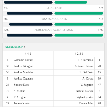
449
TOTAL PASE
476
369
PASSES ACCURATE
414
82%
PORCENTAJE ACIERTO PASE
87%
ALINEACIÓN
:
4-4-2
4-2-3-1
1
Giacomo Poluzzi
L. Chichizola
1
30
Andrea Giorgini
Antoine Hainaut
20
55
Andrea Masiello
E. Del Prato
15
3
Andrea Cagnano
A. Circati
39
24
Simone Davi
V. Zagaritis
47
79
S. Molina
Nahuel Estevez
8
4
T. Arrigoni
Wylan Cyprien
64
27
Jasmin Kurtic
Dennis Man
98