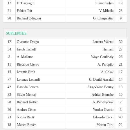
17
D. Casiraghi
Simon Sohm
19
21
Fabian Tait
V. Mihaila
28
90
Raphael Odogwu
G. Charpentier
9
SUPLENTES:
12
Giacomo Drago
Lautaro Valenti
30
34
Jakob Tscholl
Hernani
27
8
A. Mallamo
Woyo Coulibaly
26
11
Riccardo Ciervo
A. Partipilo
21
15
Jeremie Broh
A. Colak
17
77
Lorenzo Lonardi
C. Daniel Ansaldi
14
42
Daouda Peeters
Ange-Yoan Bonny
13
33
Silvio Merkaj
Adrian Bernabe
10
28
Raphael Kofler
A. Benedyczak
7
26
Andrea Cisco
Yordan Osorio
3
23
Nicola Rauti
Edoardo Corvi
40
18
Matteo Rover
Martin Turk
22