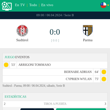
En TV
|
Todo
|
En vivo
09:00 / 06.04.2024 / Serie B
0:0
Sudtirol
Parma
[ 0:0 ]
JUEGO
EVENTOS
53'
ARRIGONI TOMMASO
BERNABE ADRIAN
64'
CYPRIEN WYLAN
75'
Sudtirol - Parma, 09:00 / 06.04.2024, sábado, Serie B
ESTADÍSTICAS
2
TIROS A PUERTA
3