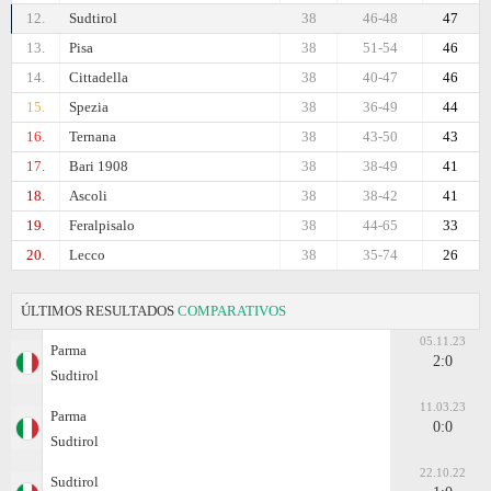
12.
Sudtirol
38
46-48
47
13.
Pisa
38
51-54
46
14.
Cittadella
38
40-47
46
15.
Spezia
38
36-49
44
16.
Ternana
38
43-50
43
17.
Bari 1908
38
38-49
41
18.
Ascoli
38
38-42
41
19.
Feralpisalo
38
44-65
33
20.
Lecco
38
35-74
26
ÚLTIMOS RESULTADOS
COMPARATIVOS
05.11.23
Parma
2:0
Sudtirol
11.03.23
Parma
0:0
Sudtirol
22.10.22
Sudtirol