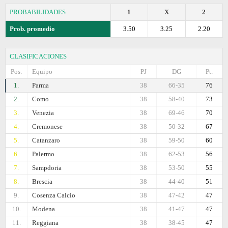
PROBABILIDADES
1
X
2
Prob. promedio
3.50
3.25
2.20
CLASIFICACIONES
Pos.
Equipo
PJ
DG
Pt.
1.
Parma
38
66-35
76
2.
Como
38
58-40
73
3.
Venezia
38
69-46
70
4.
Cremonese
38
50-32
67
5.
Catanzaro
38
59-50
60
6.
Palermo
38
62-53
56
7.
Sampdoria
38
53-50
55
8.
Brescia
38
44-40
51
9.
Cosenza Calcio
38
47-42
47
10.
Modena
38
41-47
47
11.
Reggiana
38
38-45
47