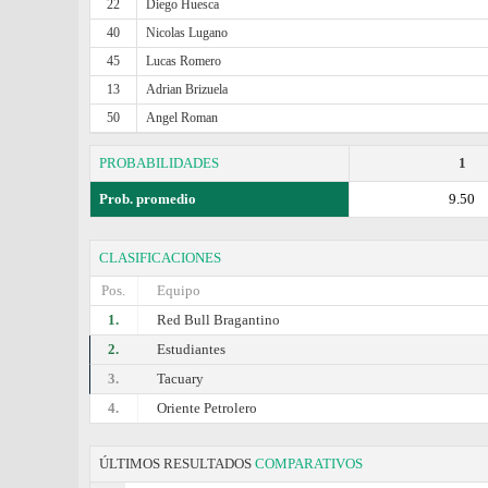
22
Diego Huesca
40
Nicolas Lugano
45
Lucas Romero
13
Adrian Brizuela
50
Angel Roman
PROBABILIDADES
1
Prob. promedio
9.50
CLASIFICACIONES
Pos.
Equipo
1.
Red Bull Bragantino
2.
Estudiantes
3.
Tacuary
4.
Oriente Petrolero
ÚLTIMOS RESULTADOS
COMPARATIVOS