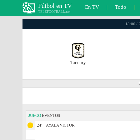
Fútbol en TV
En TV
|
Todo
|
TELEFOOTBALL.net
18:00 / 
Tacuary
JUEGO
EVENTOS
24'
AYALA VICTOR