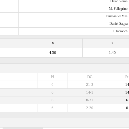
Deian Veron
M. Pellegrino
Emmanuel Mas
Daniel Sappa
F. Iacovich
X
2
4.50
1.40
PJ
DG
Pt
6
21-3
1
6
14-1
1
6
8-21
6
6
2-20
0