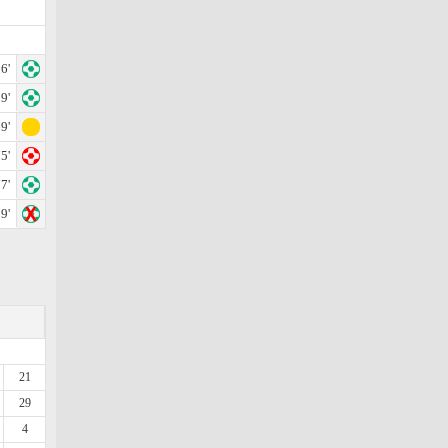
6'
9'
9'
5'
7'
9'
21
29
4