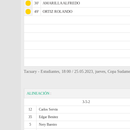
30'
AMARILLA ALFREDO
49'
ORTIZ ROLANDO
Tacuary - Estudiantes, 18:00 / 25.05.2023, jueves, Copa Sudame
ALINEACIÓN
:
3-5-2
12
Carlos Servin
35
Edgar Benitez
5
Nery Bareiro