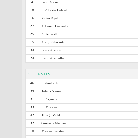
4
Igor Ribeiro
18
L. Alberto Cabral
16
Victor Ayala
27
J. Daniel Gonzalez
25
A. Amarilla
15
Yony Villasanti
34
Edson Carius
24
Renzo Carballo
SUPLENTES:
46
Rolando Ortiz
39
Tobias Alonso
31
R. Arguello
33
E. Morales
42
Thiago Vidal
32
Gustavo Medina
10
Marcos Benitez