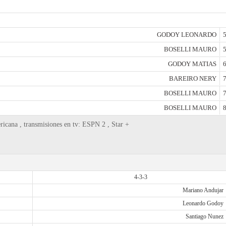
GODOY LEONARDO
5
BOSELLI MAURO
5
GODOY MATIAS
6
BAREIRO NERY
7
BOSELLI MAURO
7
BOSELLI MAURO
8
ricana , transmisiones en tv: ESPN 2 , Star +
4-3-3
Mariano Andujar
Leonardo Godoy
Santiago Nunez