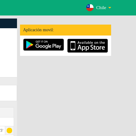
Chile
Aplicación movil:
5'