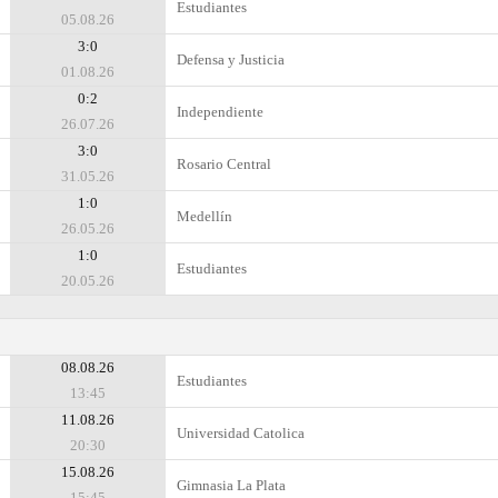
Estudiantes
05.08.26
3:0
Defensa y Justicia
01.08.26
0:2
Independiente
26.07.26
3:0
Rosario Central
31.05.26
1:0
Medellín
26.05.26
1:0
Estudiantes
20.05.26
08.08.26
Estudiantes
13:45
11.08.26
Universidad Catolica
20:30
15.08.26
Gimnasia La Plata
15:45