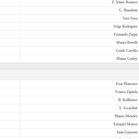
Z. Abner Romero
G. Benedetti
Jose Sosa
Jorge Rodriguez
Fernando Zuqui
Mauro Boselli
Guido Carrillo
Matias Godoy
Eros Mancuso
Franco Zapiola
B. Rollheiser
S. Ascacibar
Mauro Mendez
Ezequiel Munoz
Juan Guasone