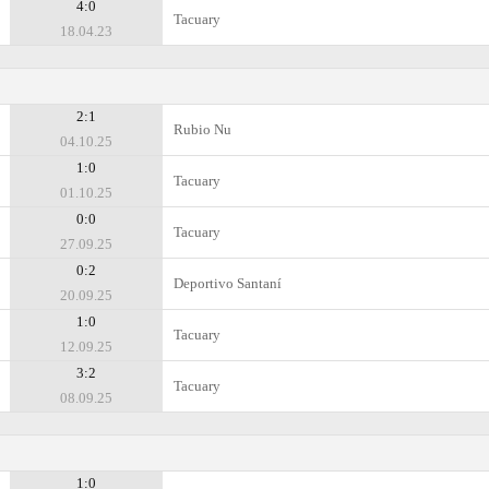
4:0
Tacuary
18.04.23
2:1
Rubio Nu
04.10.25
1:0
Tacuary
01.10.25
0:0
Tacuary
27.09.25
0:2
Deportivo Santaní
20.09.25
1:0
Tacuary
12.09.25
3:2
Tacuary
08.09.25
1:0