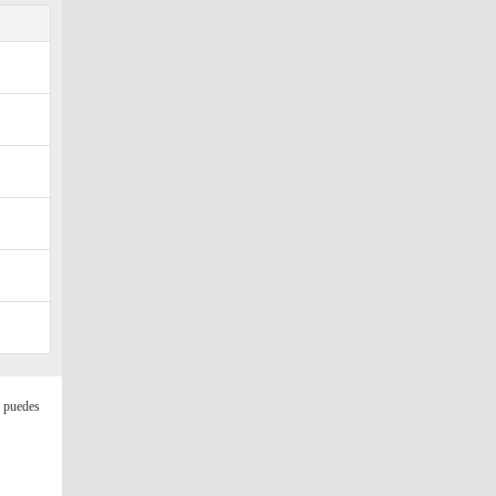
í puedes