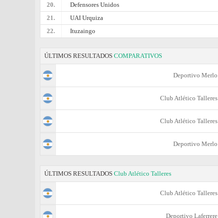
20.
Defensores Unidos
21.
UAI Urquiza
22.
Ituzaingo
ÚLTIMOS RESULTADOS
COMPARATIVOS
Deportivo Merlo
Club Atlético Talleres
Club Atlético Talleres
Deportivo Merlo
ÚLTIMOS RESULTADOS
Club Atlético Talleres
Club Atlético Talleres
Deportivo Laferrere