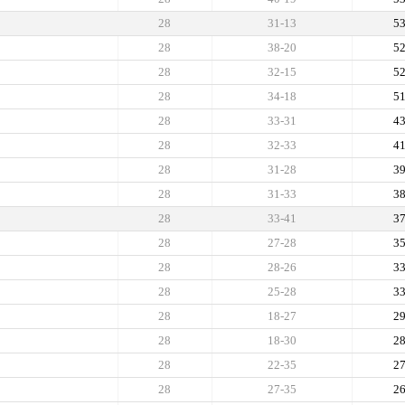
28
31-13
5
28
38-20
5
28
32-15
5
28
34-18
5
28
33-31
4
28
32-33
4
28
31-28
3
28
31-33
3
28
33-41
3
28
27-28
3
28
28-26
3
28
25-28
3
28
18-27
2
28
18-30
2
28
22-35
2
28
27-35
2