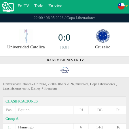
En TV
|
Todo
|
En vivo
22:00 / 06.05.2026 / Copa Libertadores
0:0
Universidad Catolica
Cruzeiro
[ 0:0 ]
TRANSMISIONES EN TV
Universidad Catolica - Cruzeiro, 22:00 / 06.05.2026, miercoles, Copa Libertadores ,
transmisiones en tv: Disney + Premium
CLASIFICACIONES
Pos.
Equipo
PJ
DG
Pt.
Group A
1.
Flamengo
6
14-2
16