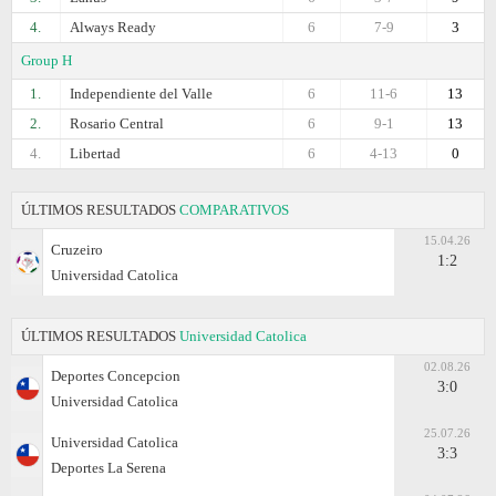
4.
Always Ready
6
7-9
3
Group H
1.
Independiente del Valle
6
11-6
13
2.
Rosario Central
6
9-1
13
4.
Libertad
6
4-13
0
ÚLTIMOS RESULTADOS
COMPARATIVOS
15.04.26
Cruzeiro
1:2
Universidad Catolica
ÚLTIMOS RESULTADOS
Universidad Catolica
02.08.26
Deportes Concepcion
3:0
Universidad Catolica
25.07.26
Universidad Catolica
3:3
Deportes La Serena