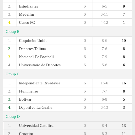
2.
Estudiantes
6
6-5
9
3.
Medellín
6
6-11
7
4.
Cusco FC
6
4-12
1
Group B
1.
Coquimbo Unido
6
8-6
10
2.
Deportes Tolima
6
7-6
8
3.
Nacional De Football
6
7-9
8
4.
Universitario de Deportes
6
5-6
6
Group C
1.
Independiente Rivadavia
6
15-6
16
2.
Fluminense
6
7-7
8
3.
Bolivar
6
6-8
5
4.
Deportivo La Guaira
6
6-13
3
Group D
1.
Universidad Catolica
6
8-4
13
2.
Cruzeiro
6
8-3
11