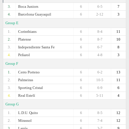
3.
Boca Juniors
6
6-5
7
4.
Barcelona Guayaquil
6
2-12
3
Group E
1.
Corinthians
6
8-4
11
2.
Platense
6
8-7
10
3.
Independiente Santa Fe
6
6-7
8
4.
Peñarol
6
4-8
3
Group F
1.
Cerro Porteno
6
6-2
13
2.
Palmeiras
6
10-5
11
3.
Sporting Cristal
6
6-9
6
4.
Real Estelí
6
5-11
4
Group G
1.
L.D.U. Quito
6
8-5
12
2.
Mirassol
6
7-4
12
3.
Lanús
6
3-7
9