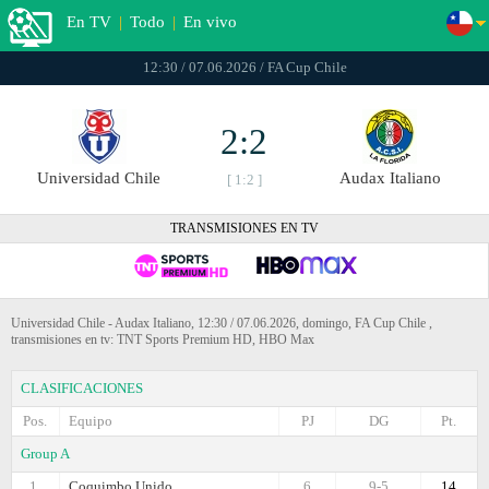
En TV
|
Todo
|
En vivo
12:30 / 07.06.2026 / FA Cup Chile
2:2
Universidad Chile
Audax Italiano
[ 1:2 ]
TRANSMISIONES EN TV
Universidad Chile - Audax Italiano, 12:30 / 07.06.2026, domingo, FA Cup Chile ,
transmisiones en tv: TNT Sports Premium HD, HBO Max
CLASIFICACIONES
Pos.
Equipo
PJ
DG
Pt.
Group A
1.
Coquimbo Unido
6
9-5
14