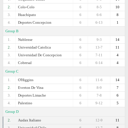
2.
Colo-Colo
6
8-5
10
3.
Huachipato
6
6-6
8
4.
Deportes Concepcion
6
6-13
1
Group B
1.
Nublense
6
9-3
14
2.
Universidad Catolica
6
13-7
11
3.
Universidad De Concepcion
6
7-11
4
4.
Cobresal
6
6-14
4
Group C
1.
O'Higgins
6
11-6
14
2.
Everton De Vina
6
8-9
7
3.
Deportes Limache
6
7-8
6
4.
Palestino
6
9-12
5
Group D
2.
Audax Italiano
6
12-9
11
3.
Universidad Chile
6
12-7
8