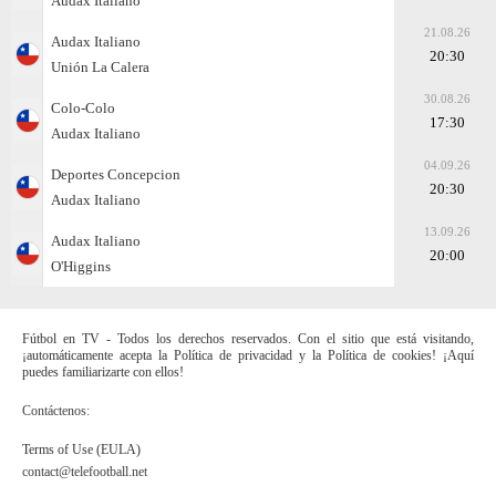
Audax Italiano
21.08.26
Audax Italiano
20:30
Unión La Calera
30.08.26
Colo-Colo
17:30
Audax Italiano
04.09.26
Deportes Concepcion
20:30
Audax Italiano
13.09.26
Audax Italiano
20:00
O'Higgins
Fútbol en TV - Todos los derechos reservados. Con el sitio que está visitando,
¡automáticamente acepta la Política de privacidad y la Política de cookies! ¡Aquí
puedes familiarizarte con ellos!
Contáctenos:
Terms of Use (EULA)
contact@telefootball.net