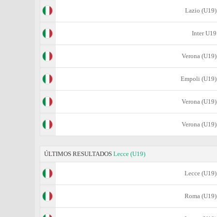
Lazio (U19)
Inter U19
Verona (U19)
Empoli (U19)
Verona (U19)
Verona (U19)
ÚLTIMOS RESULTADOS
Lecce (U19)
Lecce (U19)
Roma (U19)