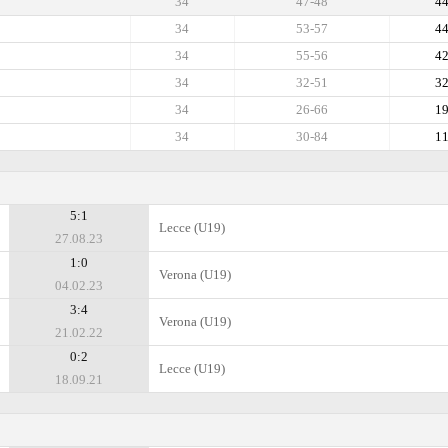
34
47-48
4
34
53-57
4
34
55-56
4
34
32-51
3
34
26-66
1
34
30-84
1
5:1
Lecce (U19)
27.08.23
1:0
Verona (U19)
04.02.23
3:4
Verona (U19)
21.02.22
0:2
Lecce (U19)
18.09.21