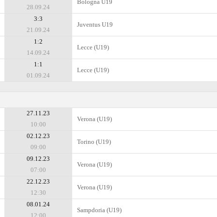
Bologna U19
28.09.24
3:3
Juventus U19
21.09.24
1:2
Lecce (U19)
14.09.24
1:1
Lecce (U19)
01.09.24
27.11.23
Verona (U19)
10:00
02.12.23
Torino (U19)
09:00
09.12.23
Verona (U19)
07:00
22.12.23
Verona (U19)
12:30
08.01.24
Sampdoria (U19)
12:00