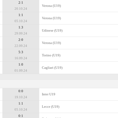
2:1
Verona (U19)
20.10.24
1:1
Verona (U19)
05.10.24
1:3
Udinese (U19)
29.09.24
2:0
Verona (U19)
22.09.24
5:3
Torino (U19)
16.09.24
1:0
Cagliari (U19)
01.09.24
0:0
Inter U19
19.10.24
1:1
Lecce (U19)
05.10.24
0:1