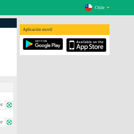
Chile
Aplicación movil:
9'
0'