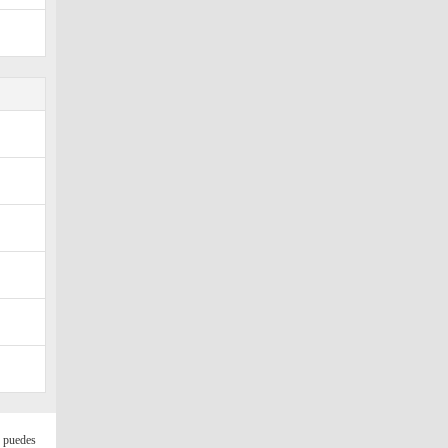
í puedes