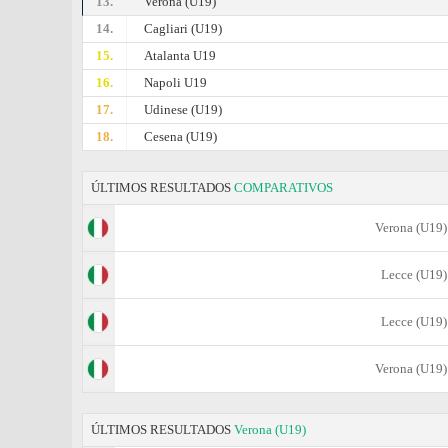
13.
Verona (U19)
14.
Cagliari (U19)
15.
Atalanta U19
16.
Napoli U19
17.
Udinese (U19)
18.
Cesena (U19)
ÚLTIMOS RESULTADOS
COMPARATIVOS
Verona (U19)
Lecce (U19)
Lecce (U19)
Verona (U19)
ÚLTIMOS RESULTADOS
Verona (U19)