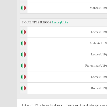
Monza (U19)
SIGUIENTES JUEGOS
Lecce (U19)
Lecce (U19)
Atalanta U19
Lecce (U19)
Fiorentina (U19)
Lecce (U19)
Roma (U19)
Fútbol en TV - Todos los derechos reservados. Con el sitio que está vi