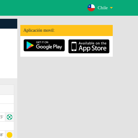
Chile
Aplicación movil:
5'
8'