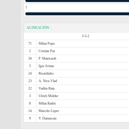
1
ALINEACIÓN
:
3-5-2
71
Mihai Popa
2
Cristian Paz
34
P. Matricardi
5
Igor Armas
24
Ricardinho
23
A. Nicu Vlad
22
Vadim Rata
3
Ulrich Meleke
8
Mihai Radut
14
Marcelo Lopes
9
V. Damascan