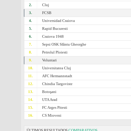
2.
Cluj
3.
FCSB
4.
Universidad Craiova
5.
Rapid Bucuresti
6.
Craiova 1948
7.
Sepsi OSK Sfântu Gheorghe
8.
Petrolul Ploiesti
9.
Voluntari
10.
Universitatea Cluj
11.
AFC Hermannstadt
12.
Chindia Targoviste
13.
Botoşani
14.
UTA Arad
15.
FC Arges Pitesti
16.
CS Mioveni
ÚLTIMOS RESULTADOS
COMPARATIVOS