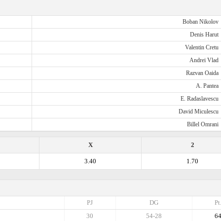
Boban Nikolov
Denis Harut
Valentin Cretu
Andrei Vlad
Razvan Oaida
A. Pantea
E. Radaslavescu
David Miculescu
Billel Omrani
X
2
3.40
1.70
PJ
DG
Pt
30
54-28
6