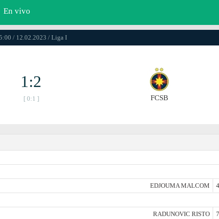
En vivo
5:00 / 12.02.2023 / Liga I
1:2
FCSB
[ 0:1 ]
EDJOUMA MALCOM
4
RADUNOVIC RISTO
7