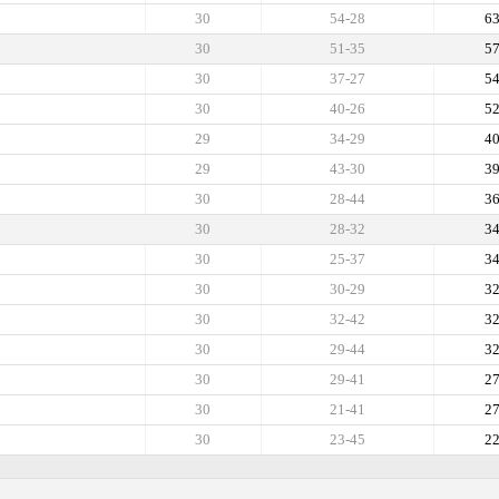
30
54-28
6
30
51-35
5
30
37-27
5
30
40-26
5
29
34-29
4
29
43-30
3
30
28-44
3
30
28-32
3
30
25-37
3
30
30-29
3
30
32-42
3
30
29-44
3
30
29-41
2
30
21-41
2
30
23-45
2