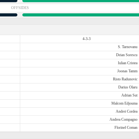
OFFSIDES
4-3-3
S. Tarnovanu
Deian Sorescu
Iulian Cristea
Joonas Tamm
Risto Radunovic
Darius Olaru
Adrian Sut
Malcom Edjouma
Andrei Cordea
Andrea Compagno
Florinel Coman