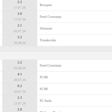
2:2
Botoşani
17.07.26
3:0
Farul Constanța
11.07.26
2:1
Voluntari
02.07.26
3:2
Tiszakеcske
30.06.26
2:2
Farul Constanța
03.08.26
4:1
FCSB
30.07.26
0:2
FCSB
26.07.26
2:3
FC Auda
23.07.26
2:0