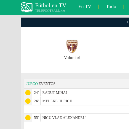
Fútbol en TV
En TV
|
Todo
|
TELEFOOTBALL.net
1
Voluntari
JUEGO
EVENTOS
24'
RADUT MIHAI
26'
MELEKE ULRICH
55'
NICU VLAD ALEXANDRU