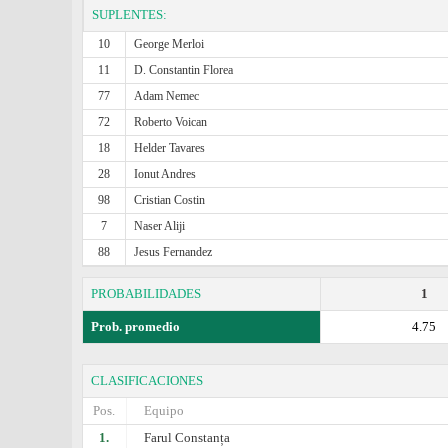
SUPLENTES:
10
George Merloi
11
D. Constantin Florea
77
Adam Nemec
72
Roberto Voican
18
Helder Tavares
28
Ionut Andres
98
Cristian Costin
7
Naser Aliji
88
Jesus Fernandez
PROBABILIDADES
1
Prob. promedio
4.75
CLASIFICACIONES
Pos.
Equipo
1.
Farul Constanța