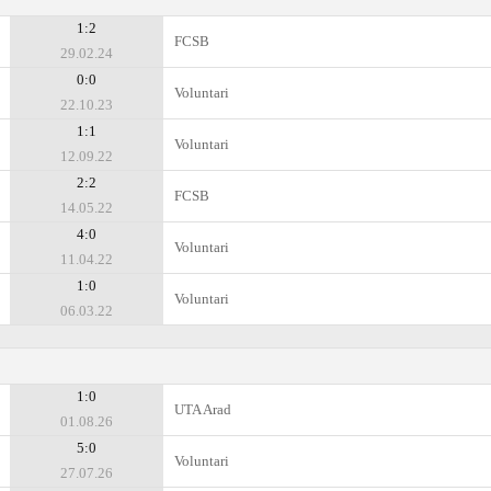
1:2
FCSB
29.02.24
0:0
Voluntari
22.10.23
1:1
Voluntari
12.09.22
2:2
FCSB
14.05.22
4:0
Voluntari
11.04.22
1:0
Voluntari
06.03.22
1:0
UTA Arad
01.08.26
5:0
Voluntari
27.07.26