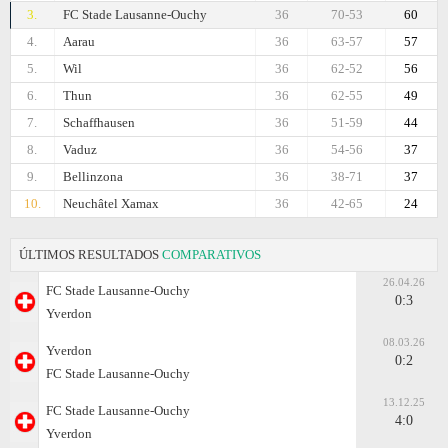
3.
FC Stade Lausanne-Ouchy
36
70-53
60
4.
Aarau
36
63-57
57
5.
Wil
36
62-52
56
6.
Thun
36
62-55
49
7.
Schaffhausen
36
51-59
44
8.
Vaduz
36
54-56
37
9.
Bellinzona
36
38-71
37
10.
Neuchâtel Xamax
36
42-65
24
ÚLTIMOS RESULTADOS
COMPARATIVOS
26.04.26
FC Stade Lausanne-Ouchy
0:3
Yverdon
08.03.26
Yverdon
0:2
FC Stade Lausanne-Ouchy
13.12.25
FC Stade Lausanne-Ouchy
4:0
Yverdon