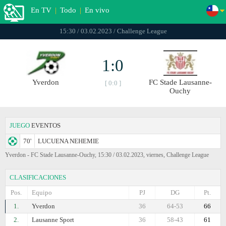
En TV
|
Todo
|
En vivo
15:30 / 03.02.2023 / Challenge League
1:0
Yverdon
FC Stade Lausanne-
[ 0:0 ]
Ouchy
JUEGO
EVENTOS
70'
LUCUENA NEHEMIE
Yverdon - FC Stade Lausanne-Ouchy, 15:30 / 03.02.2023, viernes, Challenge League
CLASIFICACIONES
Pos.
Equipo
PJ
DG
Pt.
1.
Yverdon
36
64-53
66
2.
Lausanne Sport
36
58-43
61