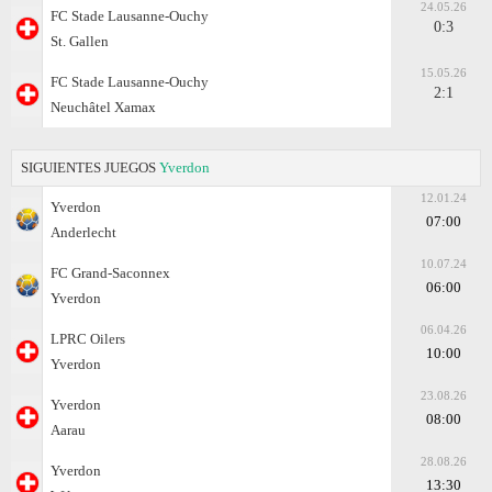
24.05.26
FC Stade Lausanne-Ouchy
0:3
St. Gallen
15.05.26
FC Stade Lausanne-Ouchy
2:1
Neuchâtel Xamax
SIGUIENTES JUEGOS
Yverdon
12.01.24
Yverdon
07:00
Anderlecht
10.07.24
FC Grand-Saconnex
06:00
Yverdon
06.04.26
LPRC Oilers
10:00
Yverdon
23.08.26
Yverdon
08:00
Aarau
28.08.26
Yverdon
13:30