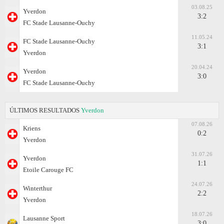
03.08.25
Yverdon
3:2
FC Stade Lausanne-Ouchy
11.05.24
FC Stade Lausanne-Ouchy
3:1
Yverdon
20.04.24
Yverdon
3:0
FC Stade Lausanne-Ouchy
ÚLTIMOS RESULTADOS
Yverdon
07.08.26
Kriens
0:2
Yverdon
31.07.26
Yverdon
1:1
Etoile Carouge FC
24.07.26
Winterthur
2:2
Yverdon
18.07.26
Lausanne Sport
3:0