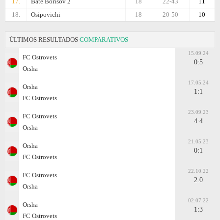
17.
Bate Borisov 2
18
22-43
11
18.
Osipovichi
18
20-50
10
ÚLTIMOS RESULTADOS
COMPARATIVOS
15.09.24
FC Ostrovets
0:5
Orsha
17.05.24
Orsha
1:1
FC Ostrovets
23.09.23
FC Ostrovets
4:4
Orsha
21.05.23
Orsha
0:1
FC Ostrovets
22.10.22
FC Ostrovets
2:0
Orsha
02.07.22
Orsha
1:3
FC Ostrovets