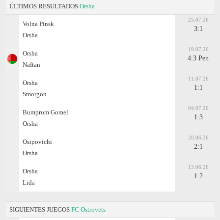
ÚLTIMOS RESULTADOS
Orsha
25.07.26
Volna Pinsk
3:1
Orsha
19.07.26
Orsha
4:3 Pen
Naftan
11.07.26
Orsha
1:1
Smorgon
04.07.26
Bumprom Gomel
1:3
Orsha
20.06.26
Osipovichi
2:1
Orsha
13.06.26
Orsha
1:2
Lida
SIGUIENTES JUEGOS
FC Ostrovets