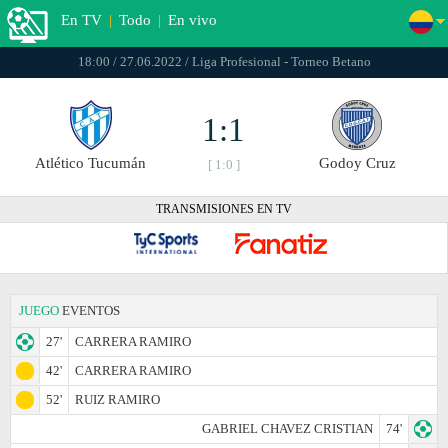
En TV
|
Todo
|
En vivo
18:00 / 27.06.2022 / Liga Profesional - Torneo Betano
1:1
Atlético Tucumán
Godoy Cruz
[ 1:0 ]
TRANSMISIONES EN TV
JUEGO
EVENTOS
27'
CARRERA RAMIRO
42'
CARRERA RAMIRO
52'
RUIZ RAMIRO
GABRIEL CHAVEZ CRISTIAN
74'