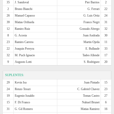
35
J. Sandoval
Pier Barrios
2
2
Bruno Bianchi
G. Ferrari
22
26
Manuel Capasso
G. Luis Ortiz
24
39
Matias Orihuela
Franco Negri
31
12
Ramiro Ruiz
Gonzalo Abrego
32
8
G. Acosta
Juan Andrada
30
23
Ramiro Carrera
Martin Ojeda
11
22
Joaquin Pereyra
E. Bullaude
33
32
M. Puch Ignacio
Tadeo Allende
17
9
Augusto Lotti
S. Rodriguez
20
SUPLENTES:
29
Kevin Isa
Juan Pintado
15
24
Renzo Tesuri
C. Gabriel Chavez
23
19
Eugenio Isnaldo
Tomas Castro
27
15
F. Di Franco
Nahuel Brunet
6
31
G. Gil Romero
Matias Ramirez
16