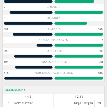
7
CÓRNERS
8
3
OFFSIDES
2
45%
POSESIÓN
55%
2
GOALKEEPER SAVES
6
290
TOTAL PASE
369
193
PASSES ACCURATE
251
67%
PORCENTAJE ACIERTO PASE
68%
ALINEACIÓN
:
4-4-2
4-2-3-1
17
Tomas Marchiori
Diego Rodriguez
50