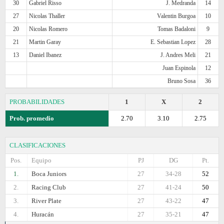
30
Gabriel Risso
J. Medranda
14
27
Nicolas Thaller
Valentin Burgoa
10
20
Nicolas Romero
Tomas Badaloni
9
21
Martin Garay
E. Sebastian Lopez
28
13
Daniel Ibanez
J. Andres Meli
21
Juan Espinola
12
Bruno Sosa
36
PROBABILIDADES
1
X
2
Prob. promedio
2.70
3.10
2.75
CLASIFICACIONES
Pos.
Equipo
PJ
DG
Pt.
1.
Boca Juniors
27
34-28
52
2.
Racing Club
27
41-24
50
3.
River Plate
27
43-22
47
4.
Huracán
27
35-21
47