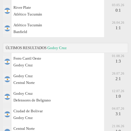
03.05.26
River Plate
0:1
Atlético Tucumán
26.04.26
Atlético Tucumán
1:1
Banfield
ÚLTIMOS RESULTADOS
Godoy Cruz
01.08.26
Ferro Carril Oeste
1:3
Godoy Cruz
26.07.26
Godoy Cruz
2:1
Central Norte
12.07.26
Godoy Cruz
1:0
Defensores de Belgrano
04.07.26
Ciudad de Bolivar
3:1
Godoy Cruz
21.06.26
Central Norte