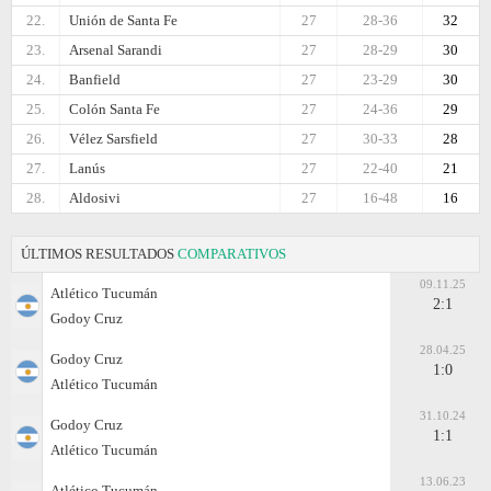
22.
Unión de Santa Fe
27
28-36
32
23.
Arsenal Sarandi
27
28-29
30
24.
Banfield
27
23-29
30
25.
Colón Santa Fe
27
24-36
29
26.
Vélez Sarsfield
27
30-33
28
27.
Lanús
27
22-40
21
28.
Aldosivi
27
16-48
16
ÚLTIMOS RESULTADOS
COMPARATIVOS
09.11.25
Atlético Tucumán
2:1
Godoy Cruz
28.04.25
Godoy Cruz
1:0
Atlético Tucumán
31.10.24
Godoy Cruz
1:1
Atlético Tucumán
13.06.23
Atlético Tucumán