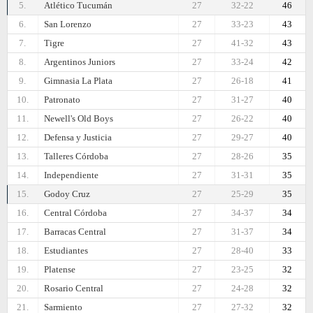
5.
Atlético Tucumán
27
32-22
46
6.
San Lorenzo
27
33-23
43
7.
Tigre
27
41-32
43
8.
Argentinos Juniors
27
33-24
42
9.
Gimnasia La Plata
27
26-18
41
10.
Patronato
27
31-27
40
11.
Newell's Old Boys
27
26-22
40
12.
Defensa y Justicia
27
29-27
40
13.
Talleres Córdoba
27
28-26
35
14.
Independiente
27
31-31
35
15.
Godoy Cruz
27
25-29
35
16.
Central Córdoba
27
34-37
34
17.
Barracas Central
27
31-37
34
18.
Estudiantes
27
28-40
33
19.
Platense
27
23-25
32
20.
Rosario Central
27
24-28
32
21.
Sarmiento
27
27-32
32