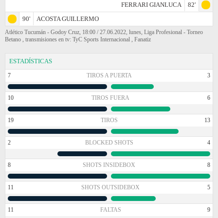
FERRARI GIANLUCA
82'
90'
ACOSTA GUILLERMO
Atlético Tucumán - Godoy Cruz, 18:00 / 27.06.2022, lunes, Liga Profesional - Torneo
Betano , transmisiones en tv: TyC Sports Internacional , Fanatiz
ESTADÍSTICAS
7
TIROS A PUERTA
3
10
TIROS FUERA
6
19
TIROS
13
2
BLOCKED SHOTS
4
8
SHOTS INSIDEBOX
8
11
SHOTS OUTSIDEBOX
5
11
FALTAS
9