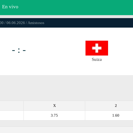
En vivo
00 / 06.06.2026 / Amistosos
- : -
Suiza
X
2
3.75
1.60