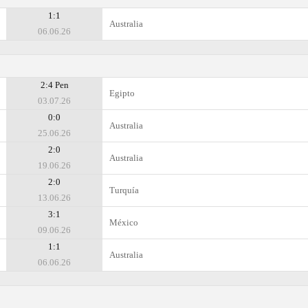
1:1
Australia
06.06.26
2:4 Pen
Egipto
03.07.26
0:0
Australia
25.06.26
2:0
Australia
19.06.26
2:0
Turquía
13.06.26
3:1
México
09.06.26
1:1
Australia
06.06.26