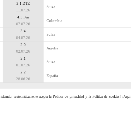
3:1 DTE
Suiza
11.07.26
4:3 Pen
Colombia
07.07.26
3:4
Suiza
04.07.26
2:0
Argelia
02.07.26
3:1
Suiza
01.07.26
2:2
España
28.06.26
sitando, ¡automáticamente acepta la Política de privacidad y la Política de cookies! ¡Aqu