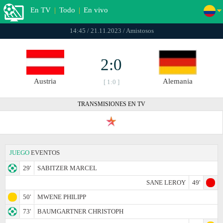
En TV
|
Todo
|
En vivo
14:45 / 21.11.2023 / Amistosos
2:0
Austria
Alemania
[ 1:0 ]
TRANSMISIONES EN TV
JUEGO
EVENTOS
29'
SABITZER MARCEL
SANE LEROY
49'
50'
MWENE PHILIPP
73'
BAUMGARTNER CHRISTOPH