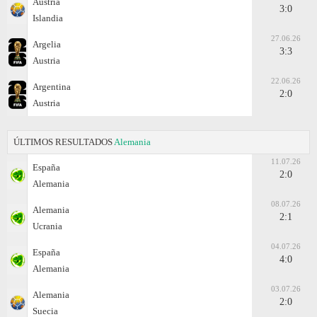
Austria
3:0
Islandia
27.06.26
Argelia
3:3
Austria
22.06.26
Argentina
2:0
Austria
ÚLTIMOS RESULTADOS
Alemania
11.07.26
España
2:0
Alemania
08.07.26
Alemania
2:1
Ucrania
04.07.26
España
4:0
Alemania
03.07.26
Alemania
2:0
Suecia