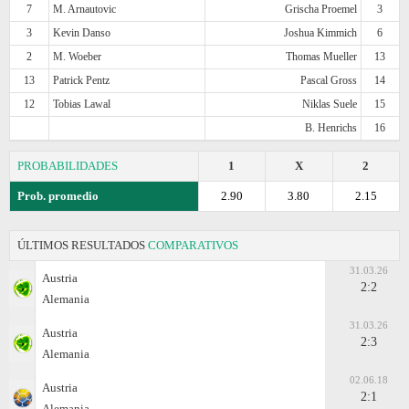
7
M. Arnautovic
Grischa Proemel
3
3
Kevin Danso
Joshua Kimmich
6
2
M. Woeber
Thomas Mueller
13
13
Patrick Pentz
Pascal Gross
14
12
Tobias Lawal
Niklas Suele
15
B. Henrichs
16
PROBABILIDADES
1
X
2
Prob. promedio
2.90
3.80
2.15
ÚLTIMOS RESULTADOS
COMPARATIVOS
31.03.26
Austria
2:2
Alemania
31.03.26
Austria
2:3
Alemania
02.06.18
Austria
2:1
Alemania