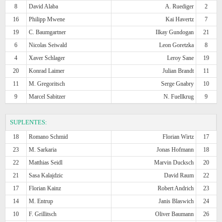
8
David Alaba
A. Ruediger
2
16
Philipp Mwene
Kai Havertz
7
19
C. Baumgartner
Ilkay Gundogan
21
6
Nicolas Seiwald
Leon Goretzka
8
4
Xaver Schlager
Leroy Sane
19
20
Konrad Laimer
Julian Brandt
11
11
M. Gregoritsch
Serge Gnabry
10
9
Marcel Sabitzer
N. Fuellkrug
9
SUPLENTES:
18
Romano Schmid
Florian Wirtz
17
23
M. Sarkaria
Jonas Hofmann
18
22
Matthias Seidl
Marvin Ducksch
20
21
Sasa Kalajdzic
David Raum
22
17
Florian Kainz
Robert Andrich
23
14
M. Entrup
Janis Blaswich
24
10
F. Grillitsch
Oliver Baumann
26