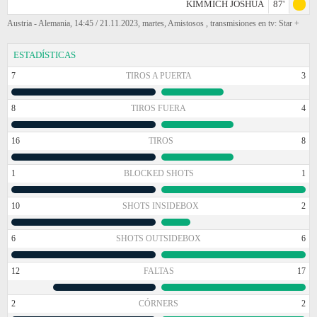
KIMMICH JOSHUA
87'
Austria - Alemania, 14:45 / 21.11.2023, martes, Amistosos , transmisiones en tv: Star +
ESTADÍSTICAS
7
TIROS A PUERTA
3
8
TIROS FUERA
4
16
TIROS
8
1
BLOCKED SHOTS
1
10
SHOTS INSIDEBOX
2
6
SHOTS OUTSIDEBOX
6
12
FALTAS
17
2
CÓRNERS
2