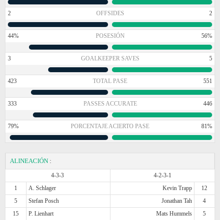
2
OFFSIDES
2
44%
POSESIÓN
56%
3
GOALKEEPER SAVES
5
423
TOTAL PASE
551
333
PASSES ACCURATE
446
79%
PORCENTAJE ACIERTO PASE
81%
ALINEACIÓN
:
4-3-3
4-2-3-1
1
A. Schlager
Kevin Trapp
12
5
Stefan Posch
Jonathan Tah
4
15
P. Lienhart
Mats Hummels
5