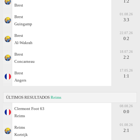
1:2
Brest
01.08.26
Brest
3:3
Guingamp
22.07.26
Brest
0:2
Al-Wakrah
18.07.26
Brest
2:2
Concarneau
17.05.26
Brest
1:1
Angers
ÚLTIMOS RESULTADOS
Reims
08.08.26
Clermont Foot 63
0:0
Reims
01.08.26
Reims
2:1
Kortrijk