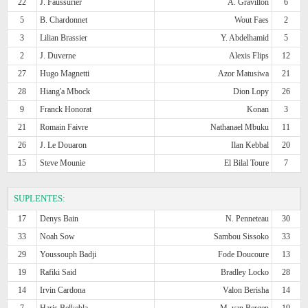
22
J. Faussurier
A. Gravillon
6
5
B. Chardonnet
Wout Faes
2
3
Lilian Brassier
Y. Abdelhamid
5
2
J. Duverne
Alexis Flips
12
27
Hugo Magnetti
Azor Matusiwa
21
28
Hiang'a Mbock
Dion Lopy
26
9
Franck Honorat
Konan
3
21
Romain Faivre
Nathanael Mbuku
11
26
J. Le Douaron
Ilan Kebbal
20
15
Steve Mounie
El Bilal Toure
7
SUPLENTES:
17
Denys Bain
N. Penneteau
30
33
Noah Sow
Sambou Sissoko
33
29
Youssouph Badji
Fode Doucoure
13
19
Rafiki Said
Bradley Locko
28
14
Irvin Cardona
Valon Berisha
14
7
Haris Belkebla
M. van Bergen
19