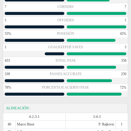
7
CÓRNERS
7
1
OFFSIDES
1
55%
POSESIÓN
45%
1
GOALKEEPER SAVES
3
433
TOTAL PASE
358
339
PASSES ACCURATE
259
78%
PORCENTAJE ACIERTO PASE
72%
ALINEACIÓN
:
4-2-3-1
3-4-3
40
Marco Bizot
P. Rajkovic
1