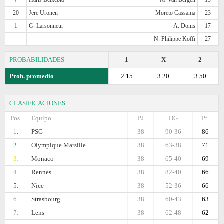
20
Jere Uronen
Moreto Cassama
23
1
G. Larsonneur
A. Donis
17
N. Philippe Koffi
27
PROBABILIDADES
1
X
2
Prob. promedio
2.15
3.20
3.50
CLASIFICACIONES
Pos.
Equipo
PJ
DG
Pt.
1.
PSG
38
90-36
86
2.
Olympique Marsille
38
63-38
71
3.
Monaco
38
65-40
69
4.
Rennes
38
82-40
66
5.
Nice
38
52-36
66
6.
Strasbourg
38
60-43
63
7.
Lens
38
62-48
62