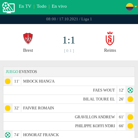
En TV
|
Todo
|
En vivo
08:00 / 17.10.2021 / Liga 1
1:1
Brest
Reims
[ 0:1 ]
JUEGO
EVENTOS
11'
MBOCK HIANG'A
FAES WOUT
12'
BILAL TOURE EL
26'
32'
FAIVRE ROMAIN
GRAVILLON ANDREW
61'
PHILIPPE KOFFI N'DRI
66'
74'
HONORAT FRANCK