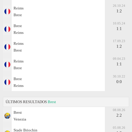
26.10.24
Reims
1:2
Brest
10.05.24
Brest
1:1
Reims
17.09.23
Reims
1:2
Brest
09.04.23
Reims
1:1
Brest
30.10.22
Brest
0:0
Reims
ÚLTIMOS RESULTADOS
Brest
08.08.26
Brest
2:2
Venezia
05.08.26
Stade Briochin