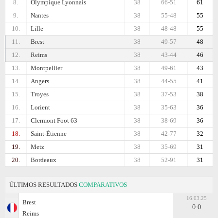
8.
Olympique Lyonnais
38
66-51
61
9.
Nantes
38
55-48
55
10.
Lille
38
48-48
55
11.
Brest
38
49-57
48
12.
Reims
38
43-44
46
13.
Montpellier
38
49-61
43
14.
Angers
38
44-55
41
15.
Troyes
38
37-53
38
16.
Lorient
38
35-63
36
17.
Clermont Foot 63
38
38-69
36
18.
Saint-Étienne
38
42-77
32
19.
Metz
38
35-69
31
20.
Bordeaux
38
52-91
31
ÚLTIMOS RESULTADOS
COMPARATIVOS
16.03.25
Brest
0:0
Reims