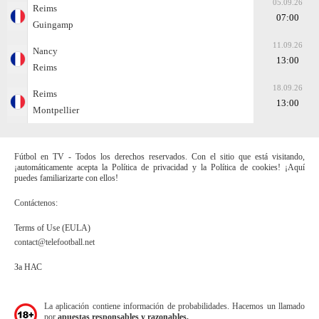
05.09.26
Reims
07:00
Guingamp
11.09.26
Nancy
13:00
Reims
18.09.26
Reims
13:00
Montpellier
Fútbol en TV - Todos los derechos reservados. Con el sitio que está visitando,
¡automáticamente acepta la Política de privacidad y la Política de cookies! ¡Aquí
puedes familiarizarte con ellos!
Contáctenos:
Terms of Use (EULA)
contact@telefootball.net
За НАС
La aplicación contiene información de probabilidades. Hacemos un llamado
por
apuestas responsables y razonables.
.