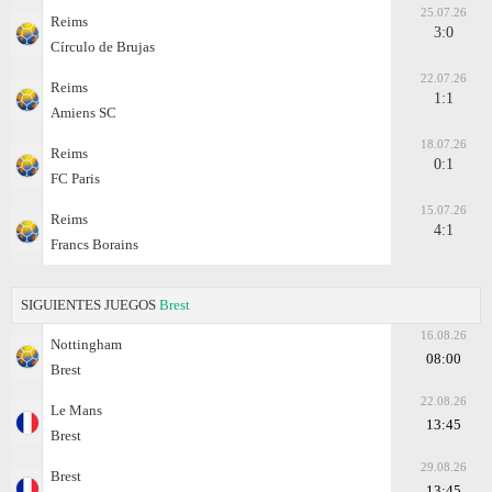
25.07.26
Reims
3:0
Círculo de Brujas
22.07.26
Reims
1:1
Amiens SC
18.07.26
Reims
0:1
FC Paris
15.07.26
Reims
4:1
Francs Borains
SIGUIENTES JUEGOS
Brest
16.08.26
Nottingham
08:00
Brest
22.08.26
Le Mans
13:45
Brest
29.08.26
Brest
13:45